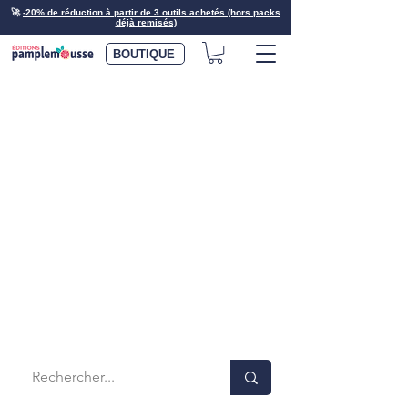
🚀
-20% de réduction à partir de 3 outils achetés (hors packs
déjà remisés)
BOUTIQUE