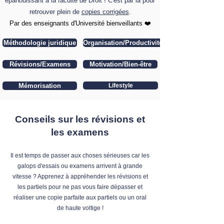
épanouissant à la faculté de Droit ! C'est par là pour
retrouver plein de
copies corrigées
.
​Par des enseignants d'Université bienveillants ❤️
Méthodologie juridique
Organisation/Productivité
Révisions/Examens
Motivation/Bien-être
Mémorisation
Lifestyle
Conseils sur les révisions et
les examens
Il est temps de passer aux choses sérieuses car les
galops d'essais ou examens arrivent à grande
vitesse ? Apprenez à appréhender les révisions et
les partiels pour ne pas vous faire dépasser et
réaliser une copie parfaite aux partiels ou un oral
de haute voltige !