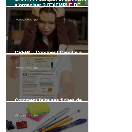
s’organiser ? [EXEMPLE DE
PLANNING]
Pamplemousse
CRFPA : Comment Camille a
échoué au grand Oral
Pamplemousse
Comment faire ses fiches de
révision en droit (6 conseils)
Pamplemousse