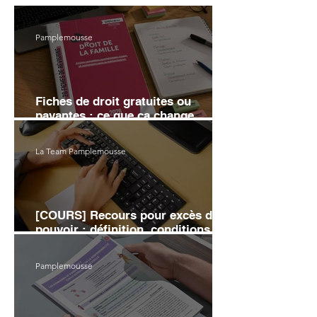
Pamplemousse
Fiches de droit gratuites ou
payantes : ce que ça change
vraiment sur ta note
La Team Pamplemousse
[COURS] Recours pour excès de
pouvoir : définition, conditions et
moyens d'annulation
Pamplemousse