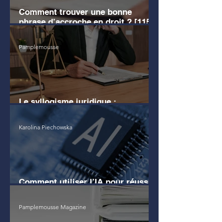
Comment trouver une bonne
phrase d’accroche en droit ? [115
EXEMPLES]
Pamplemousse
Le syllogisme juridique :
définition, exemples clairs
Karolina Piechowska
Comment utiliser l’IA pour réussir
son commentaire d'arrêt ?
Pamplemousse Magazine