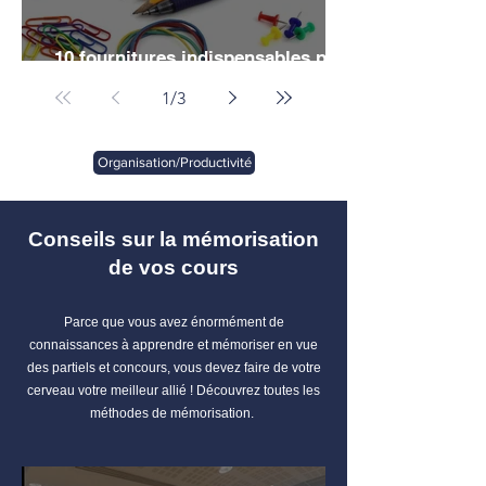
10 fournitures indispensables pour
vos études de droit
1
/
3
Organisation/Productivité
Conseils sur la mémorisation
de vos cours
Parce que vous avez énormément de
connaissances à apprendre et mémoriser en vue
des partiels et concours, vous devez faire de votre
cerveau votre meilleur allié ! Découvrez toutes les
méthodes de mémorisation.