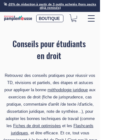
🚀
-20% de réduction à partir de 3 outils achetés (hors packs
déjà remisés)
BOUTIQUE
Conseils pour étudiants
en droit
Retrouvez des conseils pratiques pour réussir vos
TD, révisions et partiels, des étapes et astuces
pour appliquer la bonne
méthodologie juridique
aux
exercices de droit (fiche de jurisprudence, cas
pratique, commentaire d'arrêt /de texte /d'article,
dissertation juridique, note de synthèse...), pour
adopter les bonnes techniques de travail (comme
les
Fiches de droit optimisées
et les
Flashcards
juridiques
, et être efficace. Et ce, tout vous