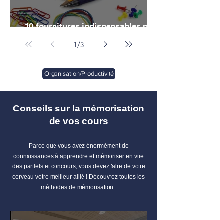
10 fournitures indispensables pour
vos études de droit
1
/
3
Organisation/Productivité
Conseils sur la mémorisation
de vos cours
Parce que vous avez énormément de
connaissances à apprendre et mémoriser en vue
des partiels et concours, vous devez faire de votre
cerveau votre meilleur allié ! Découvrez toutes les
méthodes de mémorisation.