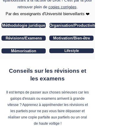
épanouissant à la faculté de Droit ! C'est par là pour
retrouver plein de
copies corrigées
.
​Par des enseignants d'Université bienveillants ❤️
Méthodologie juridique
Organisation/Productivité
Révisions/Examens
Motivation/Bien-être
Mémorisation
Lifestyle
Conseils sur les révisions et
les examens
Il est temps de passer aux choses sérieuses car les
galops d'essais ou examens arrivent à grande
vitesse ? Apprenez à appréhender les révisions et
les partiels pour ne pas vous faire dépasser et
réaliser une copie parfaite aux partiels ou un oral
de haute voltige !