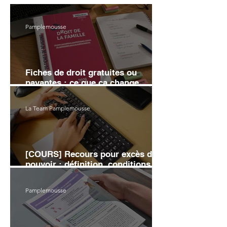
Pamplemousse
Fiches de droit gratuites ou
payantes : ce que ça change
vraiment sur ta note
La Team Pamplemousse
[COURS] Recours pour excès de
pouvoir : définition, conditions et
moyens d'annulation
Pamplemousse