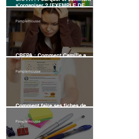
s’organiser ? [EXEMPLE DE
PLANNING]
Pamplemousse
CRFPA : Comment Camille a
échoué au grand Oral
Pamplemousse
Comment faire ses fiches de
révision en droit (6 conseils)
Pamplemousse