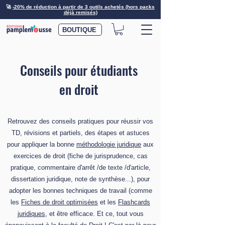
🚀
-20% de réduction à partir de 3 outils achetés (hors packs
déjà remisés)
BOUTIQUE
Conseils pour étudiants
en droit
Retrouvez des conseils pratiques pour réussir vos
TD, révisions et partiels, des étapes et astuces
pour appliquer la bonne
méthodologie juridique
aux
exercices de droit (fiche de jurisprudence, cas
pratique, commentaire d'arrêt /de texte /d'article,
dissertation juridique, note de synthèse...), pour
adopter les bonnes techniques de travail (comme
les
Fiches de droit optimisées
et les
Flashcards
juridiques
, et être efficace. Et ce, tout vous