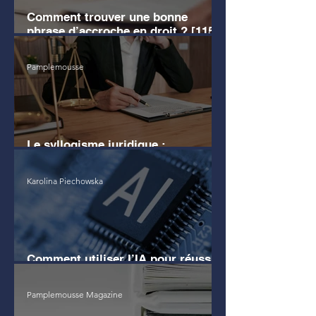
Comment trouver une bonne
phrase d’accroche en droit ? [115
EXEMPLES]
Pamplemousse
Le syllogisme juridique :
définition, exemples clairs
Karolina Piechowska
Comment utiliser l’IA pour réussir
son commentaire d'arrêt ?
Pamplemousse Magazine