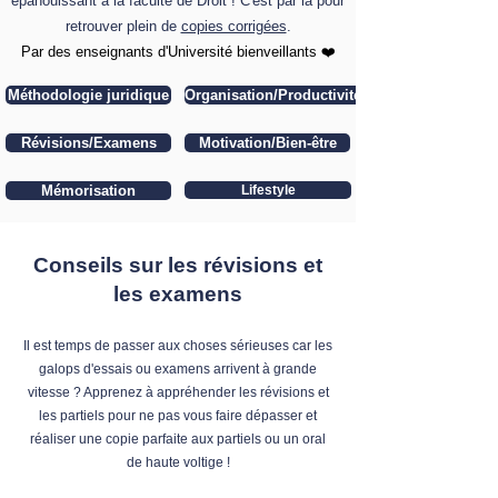
épanouissant à la faculté de Droit ! C'est par là pour
retrouver plein de
copies corrigées
.
​Par des enseignants d'Université bienveillants ❤️
Méthodologie juridique
Organisation/Productivité
Révisions/Examens
Motivation/Bien-être
Mémorisation
Lifestyle
Conseils sur les révisions et
les examens
Il est temps de passer aux choses sérieuses car les
galops d'essais ou examens arrivent à grande
vitesse ? Apprenez à appréhender les révisions et
les partiels pour ne pas vous faire dépasser et
réaliser une copie parfaite aux partiels ou un oral
de haute voltige !