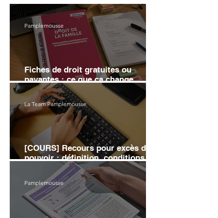
Pamplemousse
Fiches de droit gratuites ou
payantes : ce que ça change
vraiment sur ta note
La Team Pamplemousse
[COURS] Recours pour excès de
pouvoir : définition, conditions et
moyens d'annulation
Pamplemousse