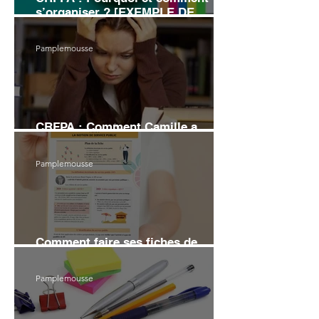
s’organiser ? [EXEMPLE DE
PLANNING]
Pamplemousse
CRFPA : Comment Camille a
échoué au grand Oral
Pamplemousse
Comment faire ses fiches de
révision en droit (6 conseils)
Pamplemousse