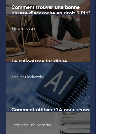
Comment trouver une bonne
phrase d’accroche en droit ? [115
EXEMPLES]
Pamplemousse
Le syllogisme juridique :
définition, exemples clairs
Karolina Piechowska
Comment utiliser l’IA pour réussir
son commentaire d'arrêt ?
Pamplemousse Magazine