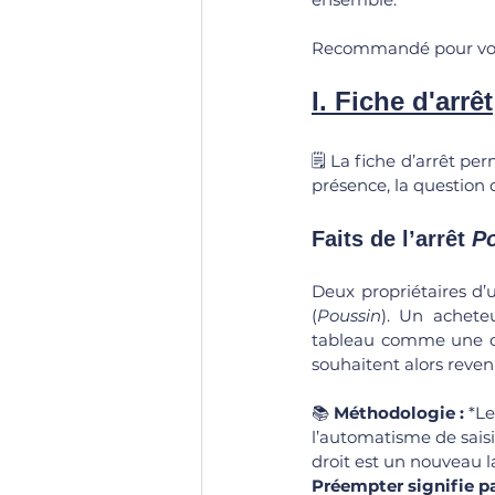
Recommandé pour vou
I. Fiche d'arrêt
🗒️ La fiche d’arrêt per
présence, la question d
Faits de l’arrêt 
P
Deux propriétaires d’
(
Poussin
). Un achete
tableau comme une œuv
souhaitent alors reveni
📚 
Méthodologie :
 *Le
l’automatisme de saisi
droit est un nouveau l
Préempter signifie pa