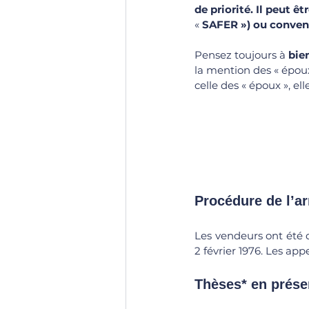
de priorité. Il peut êt
« 
SAFER ») ou convent
Pensez toujours à 
bie
la mention des « époux
celle des « époux », ell
Procédure de l’ar
Les vendeurs ont été 
2 février 1976. Les ap
Thèses* en présen