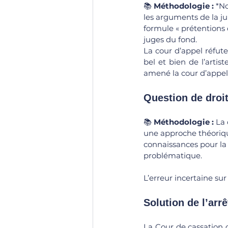
📚 
Méthodologie :
 *N
les arguments de la ju
formule « prétentions d
juges du fond.
La cour d’appel réfute
bel et bien de l’artist
amené la cour d’appel
Question de droit 
📚 
Méthodologie : 
La 
une approche théorique
connaissances pour la 
problématique.
L’erreur incertaine su
Solution de l’arrê
La Cour de cassation ca