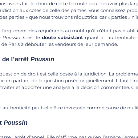
ous avons fait le choix de cette formule pour pouvoir plus la
ridiction aux côtés de celle des parties. Vous connaissez pro
es parties » que nous trouvions réductrice, car « parties » n’i
 l’argument des requérants au motif qu’il n’était pas établi 
e 
Poussin
. C’est le 
doute subsistant
 quant à l’authenticité 
 de Paris à débouter les vendeurs de leur demande. 
de l’arrêt 
Poussin
question de droit est celle posée à la juridiction. La problém
 en partant de la question posée originellement. Il faut l’ins
traiter et apporter une analyse à la décision commentée. C’es
r l’authenticité peut-elle être invoquée comme cause de nullit
t 
Poussin
sse l’arrêt d’appel. Elle n’affirme pas qu’en l’espèce l’erreur