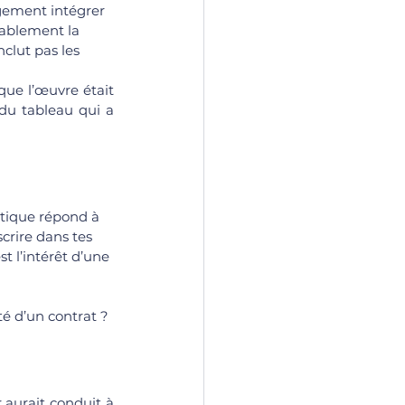
rgement intégrer 
bablement la 
nclut pas les 
que l’œuvre était 
du tableau qui a 
atique répond à 
crire dans tes 
t l’intérêt d’une 
é d’un contrat ? 
 aurait conduit à 