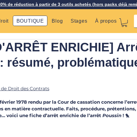
20% de réduction à partir de 3 outils achetés (hors packs déjà rem
roit
BOUTIQUE
Blog
Stages
À propos
D'ARRÊT ENRICHIE] Arr
: résumé, problématiqu
 de Droit des Contrats
 février 1978 rendu par la Cour de cassation concerne l’erreu
es en matière contractuelle. Faits, procédure, prétentions,
e… voici une fiche d’arrêt enrichie de l’arrêt 
Poussin
 ! 
🐤