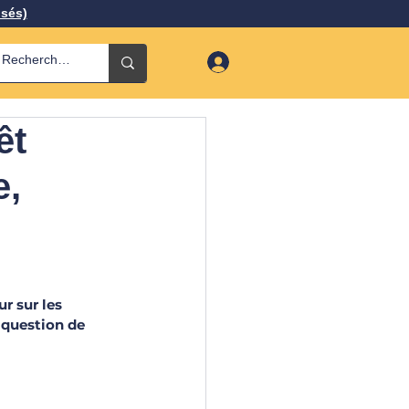
isés)
êt
e,
r sur les 
 question de 