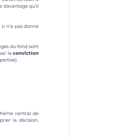
s davantage qu’il 
 (« n’a pas donné 
juges du fond sont 
par la 
conviction 
ertise). 
thème central de 
ier la décision, 