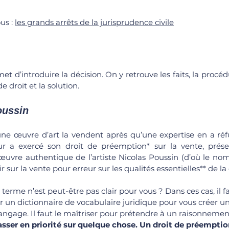
s : 
les grands arrêts de la jurisprudence civile
met d’introduire la décision. On y retrouve les faits, la procéd
e droit et la solution.
oussin
une œuvre d’art la vendent après qu’une expertise en a réfut
ur a exercé son droit de préemption* sur la vente, présen
re authentique de l’artiste Nicolas Poussin (d’où le nom 
r sur la vente pour erreur sur les qualités essentielles** de l
 terme n’est peut-être pas clair pour vous ? Dans ces cas, il fa
r un dictionnaire de vocabulaire juridique pour vous créer un
angage. Il faut le maîtriser pour prétendre à un raisonnemen
sser en priorité sur quelque chose. Un droit de préemption