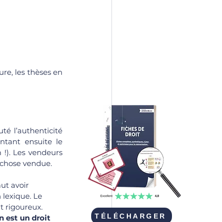
ure, les thèses en 
é l’authenticité 
tant ensuite le 
!). Les vendeurs 
a chose vendue.
ut avoir 
 lexique. Le 
t rigoureux. 
TÉLÉCHARGER
 est un droit 