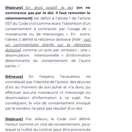
[Majeure] 
En droit positif, le dol
(on ne 
commence pas par le dol. Il faut remonter le 
raisonnement)
 est défini à l’alinéa 1 de l’article 
1137 du Code civil comme étant l’obtention d’un 
consentement à contracter par l’usage de « 
manœuvres ou de mensonges ». En  outre, 
l’alinéa 2 définit la réticence dolosive [
Ndlr : 
voir 
un commentaire d'arrêt sur la réticence 
dolosive
] comme un acte par omission : une « 
dissimulation  intentionnelle » d’information 
déterminante du consentement de l’autre 
partie. ✅
[Mineure]
En l’espèce, l’acquéreur ne 
connaissait pas l’identité de l’auteur des œuvres 
d’art au moment de son achat et n’a donc pu 
effectuer aucune manœuvre ni mensonge ou 
dissimulation d’information à ce sujet. Par 
conséquent, le vice de consentement invoqué 
par le vendeur ne peut pas résulter d’un dol. 
[Majeure]
Par ailleurs, le Code civil définit 
l’erreur comme un vice de consentement, pour 
lequel la nullité du contrat peut être prononcée 