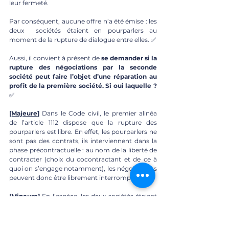
leur fermeté. 
Par conséquent, aucune offre n’a été émise : les 
deux  sociétés étaient en pourparlers au 
moment de la rupture de dialogue entre elles. ✅
Aussi, il convient à présent de 
se demander si la 
rupture des négociations par la seconde  
société peut faire l’objet d’une réparation au 
profit de la première société. Si oui laquelle ? 
✅
[Majeure]
Dans le Code civil, le premier alinéa 
de l’article 1112 dispose que la rupture des 
pourparlers est libre. En effet, les pourparlers ne 
sont pas des contrats, ils interviennent dans la 
phase précontractuelle : au nom de la liberté de 
contracter (choix du cocontractant et de ce à 
quoi on s’engage notamment), les négociations 
peuvent donc être librement interrompues. 
[Mineure]
En l’espèce, les deux sociétés étaient 
en négociation et n’avaient pas encore 
contractualisé leurs engagements réciproques. 
La seconde société était donc à priori libre de 