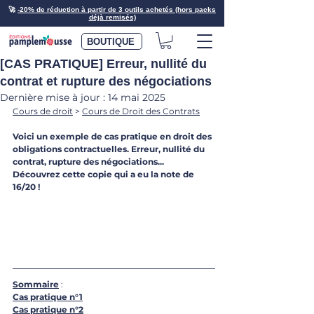
🚀
-20% de réduction à partir de 3 outils achetés (hors packs
déjà remisés)
BOUTIQUE
[CAS PRATIQUE] Erreur, nullité du
contrat et rupture des négociations
Dernière mise à jour :
14 mai 2025
Cours de droit
 > 
Cours de Droit des Contrats
Voici un exemple de cas pratique en droit des 
obligations contractuelles. Erreur, nullité du 
contrat, rupture des négociations... 
Découvrez cette copie qui a eu la note de 
16/20 !
Sommaire
 :
Cas pratique n°1
Cas pratique n°2