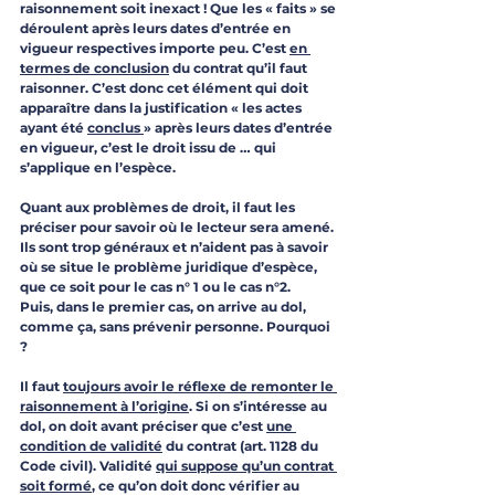
raisonnement soit inexact ! Que les « faits » se 
déroulent après leurs dates d’entrée en 
vigueur respectives importe peu. C’est 
en 
termes de conclusion
 du contrat qu’il faut 
raisonner. C’est donc cet élément qui doit 
apparaître dans la justification « les actes 
ayant été 
conclus 
» après leurs dates d’entrée 
en vigueur, c’est le droit issu de … qui 
s’applique en l’espèce.
Quant aux problèmes de droit, il faut les 
préciser pour savoir où le lecteur sera amené. 
Ils sont trop généraux et n’aident pas à savoir 
où se situe le problème juridique d’espèce, 
que ce soit pour le cas n° 1 ou le cas n°2. 
Puis, dans le premier cas, on arrive au dol, 
comme ça, sans prévenir personne. Pourquoi 
? 
Il faut 
toujours avoir le réflexe de remonter le 
raisonnement à l’origine
. Si on s’intéresse au 
dol, on doit avant préciser que c’est 
une 
condition de validité
 du contrat (art. 1128 du 
Code civil). Validité 
qui suppose qu’un contrat 
soit formé
, ce qu’on doit donc vérifier au 