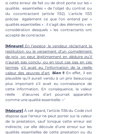
si cette erreur de fait ou de droit porte sur les « 
qualités  essentielles » de l’objet du contrat ou 
du cocontractant (article 1132). L’article 1133 
précise  également ce que l’on entend par « 
qualités essentielles » : il s’agit des éléments « en  
considération desquels » les contractants ont 
accepté de contracter. 
[Mineure] 
En l’espèce, le vendeur réclamant la 
restitution ou le versement d’un complément 
de prix, on peut légitimement en déduire qu’il 
n’aurait pas conclu, ou en tout cas pas en ces 
termes
, 
s’il avait eu l’information de la réelle 
valeur des œuvres d’art
. 
Bien !!
 En effet, il est 
plausible qu’il aurait vendu à un prix beaucoup  
plus important s’il avait eu connaissance de 
cette information. En conséquence, la valeur 
réelle  d’œuvres d’art pourrait apparaître 
comme une qualité essentielle. ✅
[Majeure]
À cet égard, l’article 1136 du Code civil 
dispose que l’erreur ne peut porter sur la valeur 
de la prestation, sauf lorsque cette erreur est 
indirecte, car elle découle d’une erreur sur les 
qualités essentielles de cette prestation ou du 