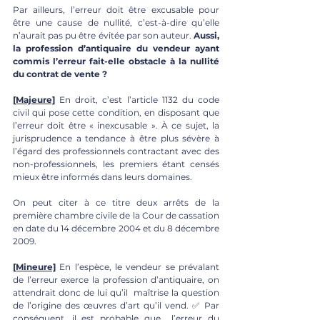
Par ailleurs, l’erreur doit être excusable pour 
être une cause de nullité, c’est-à-dire qu’elle 
n’aurait pas pu être évitée par son auteur. 
Aussi, 
la profession d’antiquaire du vendeur ayant 
commis l’erreur fait-elle obstacle à la nullité 
du contrat de vente ? 
[Majeure]
En droit, c’est l’article 1132 du code 
civil qui pose cette condition, en disposant que 
l’erreur doit être « inexcusable ». À ce sujet, la 
jurisprudence a tendance à être plus sévère à 
l’égard des professionnels contractant avec des 
non-professionnels, les premiers étant censés 
mieux être informés dans leurs domaines. 
On peut citer à ce titre deux arrêts de la 
première chambre civile de la Cour de cassation 
en date du 14 décembre 2004 et du 8 décembre 
2009. 
[Mineure]
En l’espèce, le vendeur se prévalant 
de l’erreur exerce la profession d’antiquaire, on 
attendrait donc de lui qu’il  maîtrise la question 
de l’origine des œuvres d’art qu’il vend. ✅ Par 
conséquent, il est probable que  l’erreur du 