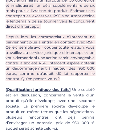
ajout entraînerait un surcoût de 150 000 euros 
et impliquerait  un délai supplémentaire de six 
mois pour la livraison du produit. Estimant ces 
contreparties  excessives, RSF a pourtant décidé 
le lendemain de se tourner vers le concurrent 
direct d’Intercept.  
Depuis lors, les commerciaux d’Intercept ne 
parviennent plus à entrer en contact avec RSF. 
Celle ci semble avoir couper toute relation. Vous 
travaillez au service juridique d’Intercept et on 
vous demande si une action serait  envisageable 
contre la société RSF. Intercept espère obtenir 
un dédommagement à hauteur des  950 000 
euros, somme qu’aurait dû lui rapporter le 
contrat. Qu’en pensez-vous ?
[Qualification juridique des faits]
Une société 
est en discussion, concernant la vente d’un 
produit qu’elle développe, avec une  seconde 
société. La première société développe le 
produit en même temps que les négociations, 
plusieurs rencontres ont déjà permis 
d’envisager un potentiel prix de 950 000 € 
auquel serait acheté celui-ci. 