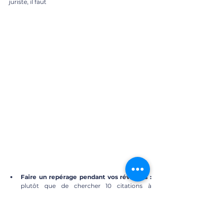
juriste, il faut
Faire un repérage pendant vos révisions : 
plutôt que de chercher 10 citations à 
apprendre la veille du partiel, notez sur une 
fiche (ou sur un calepin) toutes les citations 
pertinentes que vous aurez trouvé pendant 