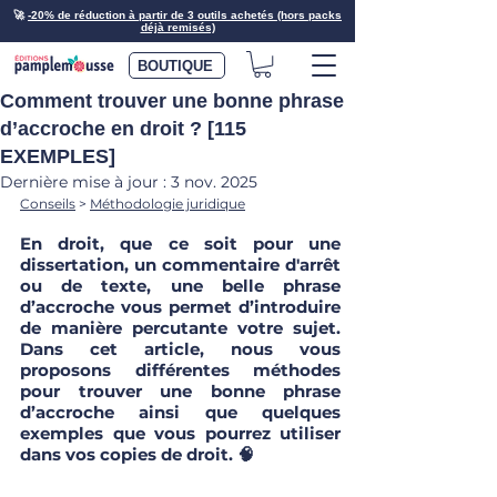
🚀
-20% de réduction à partir de 3 outils achetés (hors packs
déjà remisés)
BOUTIQUE
Comment trouver une bonne phrase
d’accroche en droit ? [115
EXEMPLES]
Dernière mise à jour :
3 nov. 2025
Conseils
 > 
Méthodologie juridique
En droit, que ce soit pour une 
dissertation, un commentaire d'arrêt 
ou de texte, une belle phrase 
d’accroche vous permet d’introduire 
de manière percutante votre sujet. 
Dans cet article, nous vous 
proposons différentes méthodes 
pour trouver une bonne phrase 
d’accroche ainsi que quelques 
exemples que vous pourrez utiliser 
dans vos copies de droit. 🧠