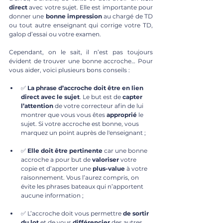
direct
 avec votre sujet. Elle est importante pour 
donner une 
bonne impression
 au chargé de TD 
ou tout autre enseignant qui corrige votre TD, 
galop d’essai ou votre examen. 
Cependant, on le sait, il n’est pas toujours 
évident de trouver une bonne accroche… Pour 
vous aider, voici plusieurs bons conseils : 
✅ 
La phrase d’accroche doit être en lien 
direct avec le sujet
. Le but est de 
capter 
l’attention
 de votre correcteur afin de lui 
montrer que vous vous êtes 
approprié
 le 
sujet. Si votre accroche est bonne, vous 
marquez un point auprès de l'enseignant ;
✅ 
Elle doit être pertinente
 car une bonne 
accroche a pour but de 
valoriser
 votre 
copie et d’apporter une 
plus-value
 à votre 
raisonnement. Vous l’aurez compris, on 
évite les phrases bateaux qui n’apportent 
aucune information ;
✅ L’accroche doit vous permettre 
de sortir 
du lot
 et de vous 
différencier
 des autres 