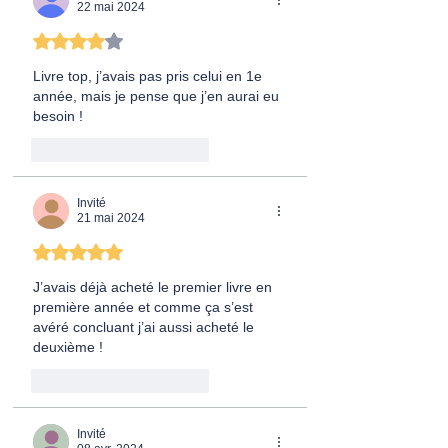
22 mai 2024
Noté 4 étoiles sur 5.
Livre top, j’avais pas pris celui en 1e 
année, mais je pense que j’en aurai eu 
besoin !
J'aime
Répondre
Invité
21 mai 2024
Noté 5 étoiles sur 5.
J’avais déjà acheté le premier livre en 
première année et comme ça s’est 
avéré concluant j’ai aussi acheté le 
deuxième !
J'aime
Répondre
Invité