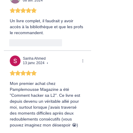
08 avr. 2024
Noté 5 étoiles sur 5.
Un livre complet, il faudrait y avoir 
accès à la bibliothèque et que les profs 
le recommandent.
J'aime
Répondre
Sanha Ahmed
13 janv. 2024
•
Noté 5 étoiles sur 5.
Mon premier achat chez 
Pamplemousse Magazine a été 
"Comment hacker sa L2". Ce livre est 
depuis devenu un véritable allié pour 
moi, surtout lorsque j'avais traversé 
des moments difficiles après deux 
redoublements consécutifs (vous 
pouvez imaginez mon désespoir 😭)