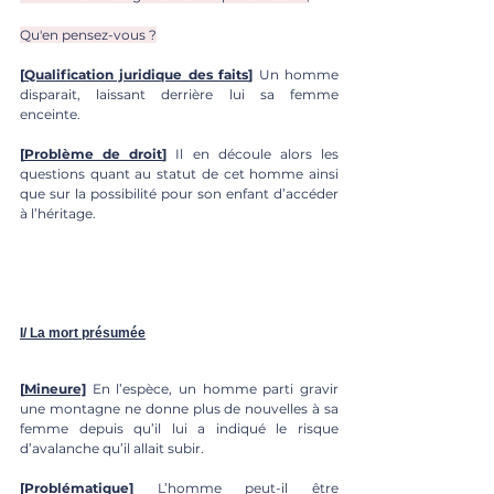
Qu'en pensez-vous ?
[
Qualification juridique des faits
]
 Un homme 
disparait, laissant derrière lui sa femme 
enceinte. 
[
Problème de droit
]
 Il en découle alors les 
questions quant au statut de cet homme ainsi 
que sur la possibilité pour son enfant d’accéder 
à l’héritage.
I/ La mort présumée
[
Mineure]
 En l’espèce, un homme parti gravir 
une montagne ne donne plus de nouvelles à sa 
femme depuis qu’il lui a indiqué le risque 
d’avalanche qu’il allait subir.
[
Problématique]
 L’homme peut-il être 