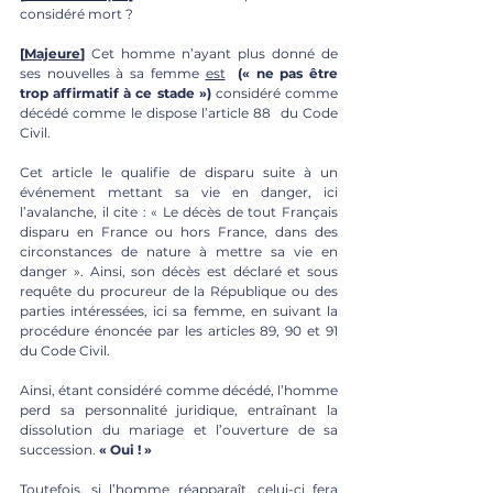
considéré mort ?
[
Majeure
]
 Cet homme n’ayant plus donné de 
ses nouvelles à sa femme 
est
(« ne pas être 
trop affirmatif à ce stade »)
 considéré comme 
décédé comme le dispose l’article 88  du Code 
Civil. 
Cet article le qualifie de disparu suite à un 
événement mettant sa vie en danger, ici 
l’avalanche, il cite : « Le décès de tout Français 
disparu en France ou hors France, dans des 
circonstances de nature à mettre sa vie en 
danger ». Ainsi, son décès est déclaré et sous 
requête du procureur de la République ou des 
parties intéressées, ici sa femme, en suivant la 
procédure énoncée par les articles 89, 90 et 91 
du Code Civil.
Ainsi, étant considéré comme décédé, l’homme 
perd sa personnalité juridique, entraînant la 
dissolution du mariage et l’ouverture de sa 
succession. 
« Oui ! »
Toutefois, si l’homme réapparaît, celui-ci fera 