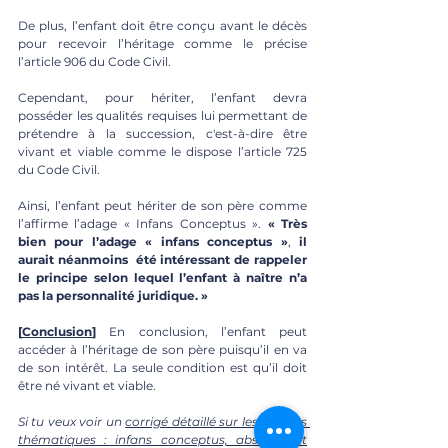
De plus, l’enfant doit être conçu avant le décès 
pour recevoir l’héritage comme le précise 
l’article 906 du Code Civil.
Cependant, pour hériter, l’enfant devra 
posséder les qualités requises lui permettant de 
prétendre à la succession, c'est-à-dire être 
vivant et viable comme le dispose l’article 725 
du Code Civil.
Ainsi, l’enfant peut hériter de son père comme 
l’affirme l’adage « Infans Conceptus ». 
« Très 
bien pour l’adage « infans conceptus »
, 
il 
aurait néanmoins  été intéressant de rappeler 
le principe selon lequel l’enfant à naître n’a 
pas la personnalité juridique. »
[
Conclusion
]
 En conclusion, l’enfant peut 
accéder à l’héritage de son père puisqu’il en va 
de son intérêt. La seule condition est qu’il doit 
être né vivant et viable.
Si tu veux voir un 
corrigé détaillé sur les mêmes 
thématiques : infans conceptus, absence et