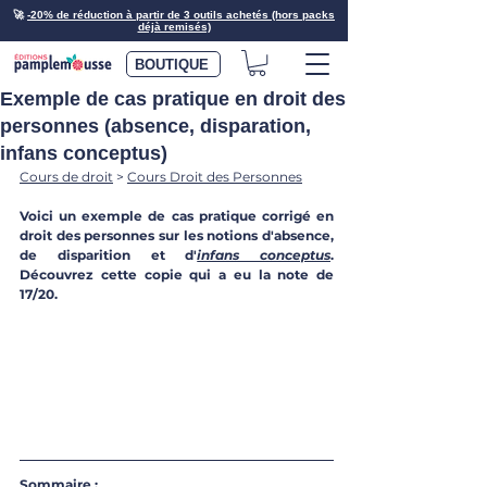
🚀
-20% de réduction à partir de 3 outils achetés (hors packs
déjà remisés)
BOUTIQUE
Exemple de cas pratique en droit des
personnes (absence, disparation,
infans conceptus)
Cours de droit
 > 
Cours Droit des Personnes
Voici un exemple de cas pratique corrigé en 
droit des personnes sur les notions d'absence, 
de disparition et d'
infans conceptus
. 
Découvrez cette copie qui a eu la note de 
17/20. 
Sommaire
 :