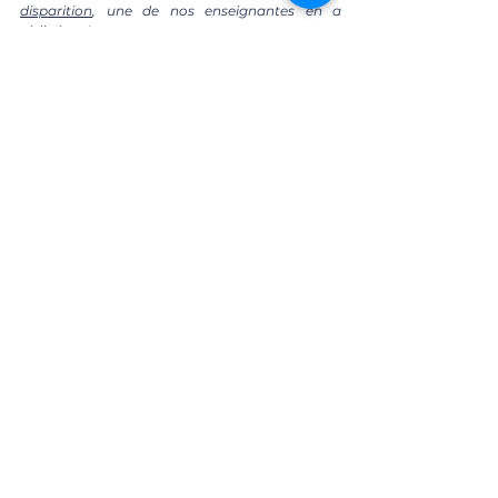
disparition
, une de nos enseignantes en a 
rédigé un !
Flashcards Droit des Personnes 
(2025-2026)
€11.90
Acheter