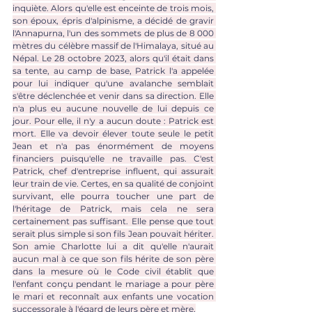
inquiète. Alors qu'elle est enceinte de trois mois, 
son époux, épris d'alpinisme, a décidé de gravir 
l'Annapurna, l'un des sommets de plus de 8 000 
mètres du célèbre massif de l'Himalaya, situé au 
Népal. Le 28 octobre 2023, alors qu'il était dans 
sa tente, au camp de base, Patrick l'a appelée 
pour lui indiquer qu'une avalanche semblait 
s'être déclenchée et venir dans sa direction. Elle 
n'a plus eu aucune nouvelle de lui depuis ce 
jour. Pour elle, il n'y a aucun doute : Patrick est 
mort. Elle va devoir élever toute seule le petit 
Jean et n'a pas énormément de moyens 
financiers puisqu'elle ne travaille pas. C'est 
Patrick, chef d'entreprise influent, qui assurait 
leur train de vie. Certes, en sa qualité de conjoint 
survivant, elle pourra toucher une part de 
l'héritage de Patrick, mais cela ne sera 
certainement pas suffisant. Elle pense que tout 
serait plus simple si son fils Jean pouvait hériter. 
Son amie Charlotte lui a dit qu'elle n'aurait 
aucun mal à ce que son fils hérite de son père 
dans la mesure où le Code civil établit que 
l'enfant conçu pendant le mariage a pour père 
le mari et reconnaît aux enfants une vocation 
successorale à l'égard de leurs père et mère,