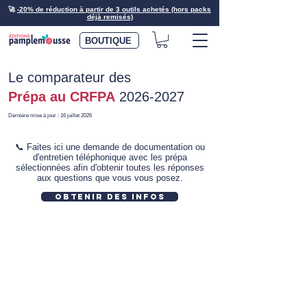
🚀
-20% de réduction à partir de 3 outils achetés (hors packs
déjà remisés)
BOUTIQUE
Le comparateur
des
Prépa au CRFPA
2026-2027
Dernière mise à jour : 16 juillet 2026
📞 Faites ici une demande de documentation ou
d'entretien téléphonique avec les prépa
sélectionnées afin d'obtenir toutes les réponses
aux questions que vous vous posez.
Obtenir des infos