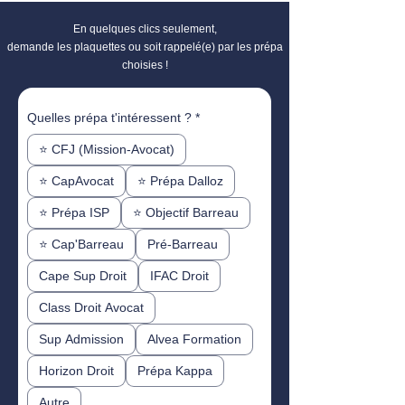
En quelques clics seulement,
demande les plaquettes ou soit rappelé(e) par les prépa
choisies !
Quelles prépa t'intéressent ?
*
⭐️ CFJ (Mission-Avocat)
⭐️ CapAvocat
⭐️ Prépa Dalloz
⭐️ Prépa ISP
⭐️ Objectif Barreau
⭐️ Cap'Barreau
Pré-Barreau
Cape Sup Droit
IFAC Droit
Class Droit Avocat
Sup Admission
Alvea Formation
Horizon Droit
Prépa Kappa
Autre