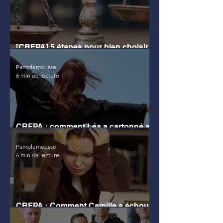
[CRFPA] 5 étapes pour bien choisir
son IEJ
Pamplemousse
6 min de lecture
CRFPA : comment Léa a cartonné au
Grand Oral
Pamplemousse
6 min de lecture
CRFPA : Comment Camille a échoué
au grand Oral