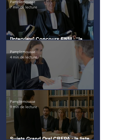
Pamplemousse
7 min de lecture
[Interview] Concours ENM : “la
motivation c’est la moitié du travail”
Pamplemousse
4 min de lecture
Annales du CRFPA
Pamplemousse
9 min de lecture
Sujets Grand Oral CRFPA : la liste