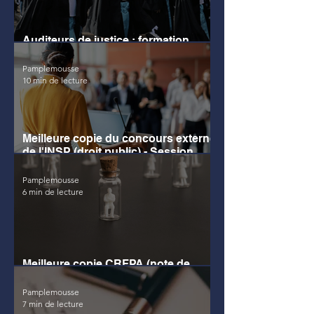
Auditeurs de justice : formation,
métier, salaire
Pamplemousse
10 min de lecture
Meilleure copie du concours externe
de l'INSP (droit public) - Session
2023
Pamplemousse
6 min de lecture
Meilleure copie CRFPA (note de
synthèse) - Session 2022
Pamplemousse
7 min de lecture