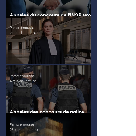
Annales du concours de l'INSP (ex-
ENA) et CRC
Pamplemousse
2 min de lecture
Annales du concours des greffes
Pamplemousse
4 min de lecture
Annales des concours de police,
DGSE et de gendarmerie
Pamplemousse
27 min de lecture