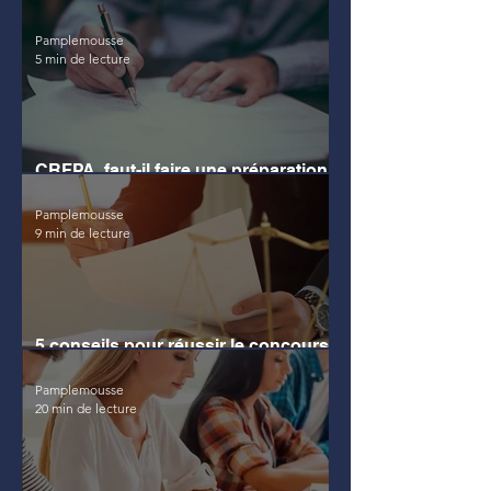
complète pour bien s’entraîner
Pamplemousse
5 min de lecture
CRFPA, faut-il faire une préparation
privée pour réussir ?
Pamplemousse
9 min de lecture
5 conseils pour réussir le concours
de l'ENM
Pamplemousse
20 min de lecture