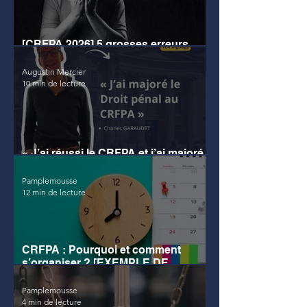
[CRFPA 2026] 5 grosses erreurs
d’organisation pour éviter l’échec
Augustin Mercier
10 min de lecture
« J’ai réussi le CRFPA et j’ai majoré
le droit pénal » (témoignage)
Pamplemousse
12 min de lecture
CRFPA : Pourquoi et comment
s’organiser ? [EXEMPLE DE
PLANNING]
Pamplemousse
4 min de lecture