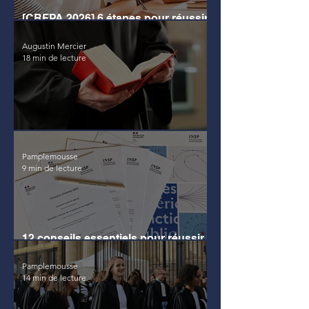
[CRFPA 2026] 6 étapes pour réussir
la note de synthèse
Augustin Mercier
18 min de lecture
Comment devenir avocat ? 8 étapes
Pamplemousse
9 min de lecture
12 conseils essentiels pour réussir
le concours d'entrée à l'INSP
Pamplemousse
14 min de lecture