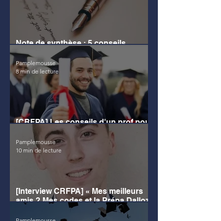
Note de synthèse : 5 conseils
essentiels + 5 erreurs
Pamplemousse
8 min de lecture
[CRFPA] Les conseils d'un prof pour
réussir la note de synthèse
Pamplemousse
10 min de lecture
[Interview CRFPA] « Mes meilleurs
amis ? Mes codes et la Prépa Dalloz
»
Pamplemousse