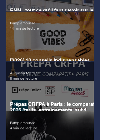
ENM : tout ce qu’il faut savoir sur le
concours d’entrée 2026
Pamplemousse
14 min de lecture
[2026] 10 conseils indispensables
pour réussir le CRFPA
Augustin Mercier
8 min de lecture
Prépas CRFPA à Paris : le comparatif
2026 (tarifs, entraînements, suivi,
avis)
Pamplemousse
4 min de lecture