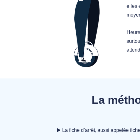
elles 
moye
Heure
surtou
attend
La méthod
▶️ La fiche d’arrêt, aussi appelée fic