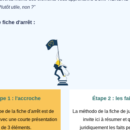
utôt utile, non ?"
 fiche d'arrêt :
pe 1 : l'accroche
Étape 2 : les fa
e de la fiche d'arrêt est de
La méthodo de la fiche de j
 avec une courte présentation
invite ici à résumer et q
de 3 éléments.
juridiquement les faits p