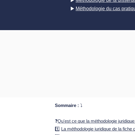
▶️
Méthodologie de la dissertat
▶️
Méthodologie du cas pratiq
Sommaire :
⤵️
❓
Qu'est ce que la méthodologie juridique
1️⃣
La méthodologie juridique de la fiche d