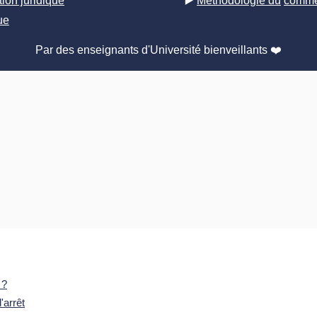
ion juridique
▶️
Méthodologie du
commen
ue
​Par des enseignants d'Université bienveillants ❤️
 ?
'arrêt