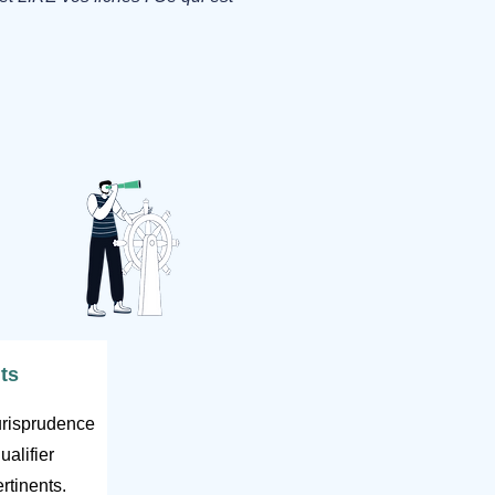
its
urisprudence
ualifier
ertinents.