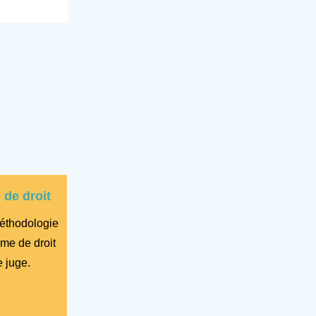
 de droit
éthodologie
lème de droit
e juge.