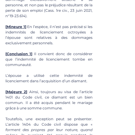
personne, et non pas le préjudice résultant de la 
perte de son emploi (Cass. 1re civ., 23 juin 2021, 
n°19-23.614). 
[
Mineure 1
]
 En l’espèce, il n’est pas précisé si les 
indemnités de licenciement octroyées à 
l’épouse sont relatives à des dommages 
exclusivement personnels. 
[
Conclusion 1
]
 Il convient donc de considérer 
que l’indemnité de licenciement tombe en 
communauté. 
L’épouse a utilisé cette indemnité de 
licenciement dans l’acquisition d’un diamant. 
[
Majeure 2
] 
Ainsi, toujours au visa de l’article 
1401 du Code civil, ce diamant est un bien 
commun. Il a été acquis pendant le mariage 
grâce à une somme commune.
Toutefois, une exception peut se présenter. 
L’article 1404 du Code civil dispose que « 
forment des propres par leur nature, quand 