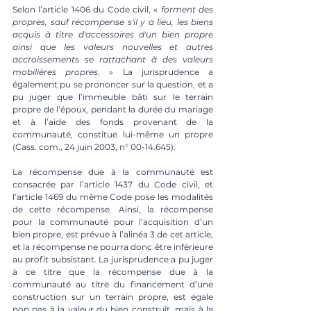
Selon l’article 1406 du Code civil, « 
forment des 
propres, sauf récompense s'il y a lieu, les biens 
acquis à titre d'accessoires d'un bien propre 
ainsi que les valeurs nouvelles et autres 
accroissements se rattachant à des valeurs 
mobilières propres.
 » La jurisprudence a 
également pu se prononcer sur la question, et a 
pu juger que l’immeuble bâti sur le terrain 
propre de l’époux, pendant la durée du mariage 
et à l’aide des fonds provenant de la 
communauté, constitue lui-même un propre 
(Cass.
 com
., 24 juin 2003, n° 00-14.645). 
La récompense due à la communauté est 
consacrée par l’article 1437 du Code civil, et 
l’article 1469 du même Code pose les modalités 
de cette récompense. Ainsi, la récompense 
pour la communauté pour l’acquisition d’un 
bien propre, est prévue à l’alinéa 3 de cet article, 
et la récompense ne pourra donc être inférieure 
au profit subsistant. La jurisprudence a pu juger 
à ce titre que la récompense due à la 
communauté au titre du financement d’une 
construction sur un terrain propre, est égale 
non pas à la valeur du bien construit, mais à la 