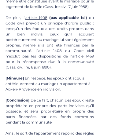
même être constituée avant le mariage pour le 
logement de famille (Cass. 1re civ., 7 juin 1988). 
De plus, l’
article 1408
(pas applicable ici)
 du 
Code civil prévoit un principe d’ordre public : 
lorsqu’un des époux a des droits propres dans 
un bien indivis, ceux qu’il acquiert 
postérieurement au mariage lui sont également 
propres, même s’ils ont été financés par la 
communauté. L’article 1408 du Code civil 
n’exclut pas les dispositions de l’article 1469 
pour la récompense due à la communauté 
(Cass. civ. 1re, 6 juin 1990).
[
Mineure
]
 En l’espèce, les époux ont acquis 
antérieurement au mariage un appartement à 
Aix-en-Provence en indivisi
on.
[
Conclusion
]
 De ce fait, chacun des époux reste 
propriétaire en propre des parts indivises qu’il 
possède, et sera propriétaire en propre des 
parts financées par des fonds communs 
pendant la communauté. 
Ainsi, le sort de l’appartement répond des règles 