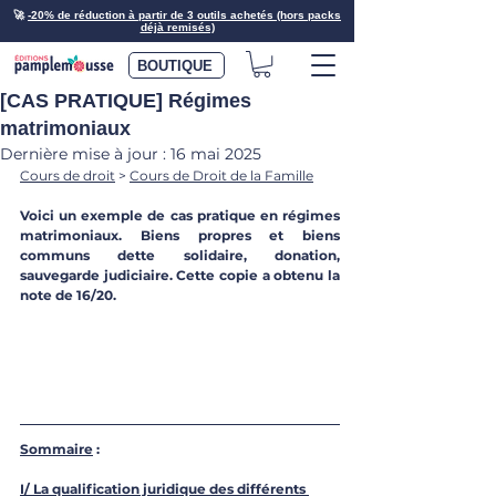
🚀
-20% de réduction à partir de 3 outils achetés (hors packs
déjà remisés)
BOUTIQUE
[CAS PRATIQUE] Régimes
matrimoniaux
Dernière mise à jour :
16 mai 2025
Cours de droit
 > 
Cours de Droit de la Famille
Voici un exemple de cas pratique en régimes 
matrimoniaux. Biens propres et biens 
communs dette solidaire, donation, 
sauvegarde judiciaire. Cette copie a obtenu la 
note de 16/20.
Sommaire
 :
I/ La qualification juridique des différents 