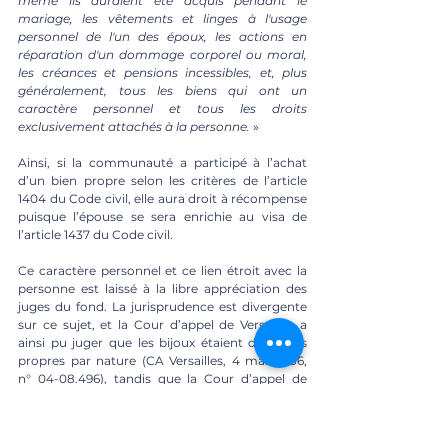
même ils auraient été acquis pendant le 
mariage, les vêtements et linges à l'usage 
personnel de l'un des époux, les actions en 
réparation d'un dommage corporel ou moral, 
les créances et pensions incessibles, et, plus 
généralement, tous les biens qui ont un 
caractère personnel et tous les droits 
exclusivement attachés à la personne.
 »
Ainsi, si la communauté a participé à l’achat 
d’un bien propre selon les critères de l’article 
1404 du Code civil, elle aura droit à récompense 
puisque l’épouse se sera enrichie au visa de 
l’article 1437 du Code civil.
Ce caractère personnel et ce lien étroit avec la 
personne est laissé à la libre appréciation des 
juges du fond. La jurisprudence est divergente 
sur ce sujet, et la Cour d’appel de Versailles a 
ainsi pu juger que les bijoux étaient des biens 
propres par nature (CA Versailles, 4 mai 2006, 
n° 04-08.496), tandis que la Cour d’appel de 
Montpellier refuse de considérer comme propre 
des bijoux offerts à l’épouse par des proches (CA 
Montpellier, 24 mai 2006, n° 05/2133). Il semble 