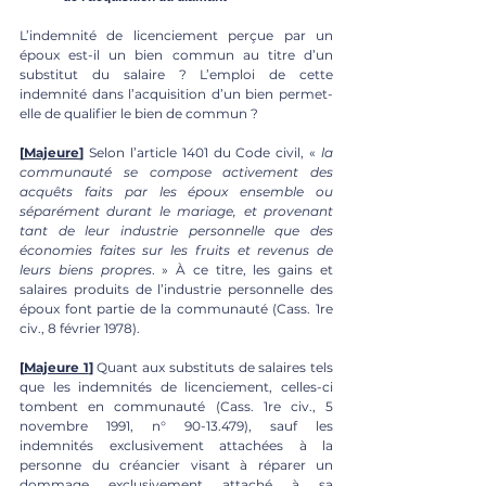
L’indemnité de licenciement perçue par un 
époux est-il un bien commun au titre d’un 
substitut du salaire ? L’emploi de cette 
indemnité dans l’acquisition d’un bien permet-
elle de qualifier le bien de commun ?
[
Majeure
]
 Selon l’article 1401 du Code civil, «
 la 
communauté se compose activement des 
acquêts faits par les époux ensemble ou 
séparément durant le mariage, et provenant 
tant de leur industrie personnelle que des 
économies faites sur les fruits et revenus de 
leurs biens propres
. » À ce titre, les gains et 
salaires produits de l’industrie personnelle des 
époux font partie de la communauté (Cass. 1re 
civ., 8 février 1978). 
[
Majeure 1
]
 Quant aux substituts de salaires tels 
que les indemnités de licenciement, celles-ci 
tombent en communauté (Cass. 1re civ., 5 
novembre 1991, n° 90-13.479), sauf les 
indemnités exclusivement attachées à la 
personne du créancier visant à réparer un 
dommage exclusivement attaché à sa 