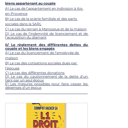
biens appartenant au couple
A) Le cas de l’appartement en indivision à Aix-
en-Provence
B) Le cas de la scierie familiale et des parts 
sociales dans la SARL
C) Le cas du terrain à Manosque et de la maison
D) Le cas de l’indemnité de licenciement et de 
l’acquisition du diamant
II/ Le règlement des différentes dettes du 
couple et les biens engagés
A) Le cas du licenciement de l’employée de 
maison
B) Le cas des cotisations sociales dues par 
l’épouse
C) Le cas des différentes donations
D) Le cas du cautionnement de la dette d’un 
tiers par un seul époux
E) Les mesures possibles pour faire cesser les 
dépenses d’un époux