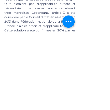
6; 7 n’étaient pas d’applicabilité directe et 
nécessitaient une mise en œuvre, car étaient 
trop imprécises. Cependant, l'article 3 a été 
considéré par le Conseil d’État en assemblée en 
2013 dans Fédération nationale de la Pèche de 
France, clair et précis et d’applicabilité directe. 
Cette solution a été confirmée en 2014 par les 
juges dans Ban Abestros.
[
Mineure
]
 En espèce, la fédération estime que le 
décret en question est contraire à l’article 6 qui 
est le principe de promotion de développement 
durable. Cependant, le décret prévoit un 
contrôle technique pour les motos à deux 
roues. Il est clair, le lien entre le décret et l’article 
6 est floue et paradoxale. 
Concernant l’article 3 de la charte, il est 
question du droit de la prévention encadré par 
une loi et de limiter les conséquences. Il existe 
un lien entre la volonté d’empêcher de nuire à 
l’environnement et le décret qui fait seulement 
un contrôle technique qui pourrait être 
considéré comme peu efficace pour lutter 
contre l'environnement. Par conséquent, 