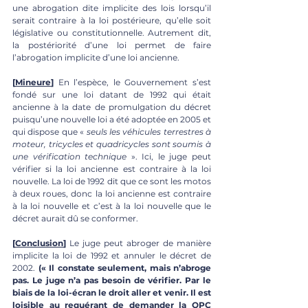
une abrogation dite implicite des lois lorsqu’il 
serait contraire à la loi postérieure, qu’elle soit 
législative ou constitutionnelle. Autrement dit, 
la postériorité d’une loi permet de faire 
l’abrogation implicite d’une loi ancienne. 
[
Mineure
]
 En l’espèce, le Gouvernement s’est 
fondé sur une loi datant de 1992 qui était 
ancienne à la date de promulgation du décret 
puisqu’une nouvelle loi a été adoptée en 2005 et 
qui dispose que « 
seuls les véhicules terrestres à 
moteur, tricycles et quadricycles sont soumis à 
une vérification technique
 ». Ici, le juge peut 
vérifier si la loi ancienne est contraire à la loi 
nouvelle. La loi de 1992 dit que ce sont les motos 
à deux roues, donc la loi ancienne est contraire 
à la loi nouvelle et c’est à la loi nouvelle que le 
décret aurait dû se conformer. 
[
Conclusion
]
 Le juge peut abroger de manière 
implicite la loi de 1992 et annuler le décret de 
2002. 
(« Il constate seulement, mais n’abroge 
pas. Le juge n’a pas besoin de vérifier. Par le 
biais de la loi-écran le droit aller et venir. Il est 
loisible au requérant de demander la QPC 