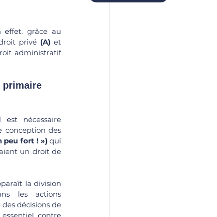
 effet, grâce au 
droit privé 
(A)
 et 
se consacrer une véritable hiérarchie de normes, capable ainsi de structurer le droit administratif 
est nécessaire 
ne conception des 
 peu fort ! »)
 qui 
aient un droit de 
araît la division 
ns les actions 
 des décisions de 
essentiel contre 