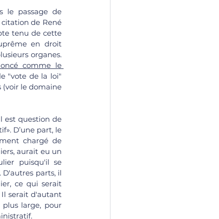
s le passage de 
citation de René 
te tenu de cette 
uprême en droit 
lusieurs organes. 
oncé comme le 
le "vote de la loi" 
 (voir le domaine 
l est question de 
f». D’une part, le 
amment chargé de 
liers, aurait eu un 
ier puisqu'il se 
D'autres parts, il 
r, ce qui serait 
l serait d'autant 
plus large, pour 
istratif.