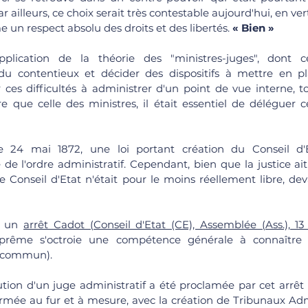
ar ailleurs, ce choix serait très contestable aujourd'hui, en ve
me un respect absolu des droits et des libertés. 
« Bien » 
pplication de la théorie des "ministres-juges", dont ce
du contentieux et décider des dispositifs à mettre en pl
r ces difficultés à administrer d'un point de vue interne, 
e que celle des ministres, il était essentiel de déléguer ce
 24 mai 1872, une loi portant création du Conseil d'Et
 de l'ordre administratif. Cependant, bien que la justice ait
e Conseil d'Etat n'était pour le moins réellement libre, dev
s un 
arrêt Cadot (Conseil d'Etat (CE), Assemblée (Ass.), 
suprême s'octroie une compétence générale à connaître 
 commun). 
ution d'un juge administratif a été proclamée par cet arrêt (
ormée au fur et à mesure, avec la création de Tribunaux Admin