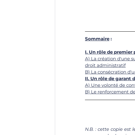
Sommaire
 :
I. Un rôle de premier 
A) La création d'une su
droit administratif
B) La consécration d'u
II. Un rôle de garant d
A) Une volonté de contr
B) Le renforcement de 
N.B. : cette copie est 