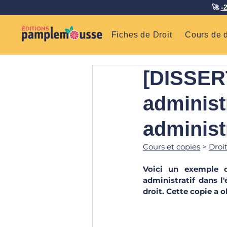
🚀
-
Fiches de Droit
Cours de d
[DISSERT
administr
administr
Cours et copies
 > 
Droi
Voici un exemple de
administratif dans l'
droit. Cette copie a o