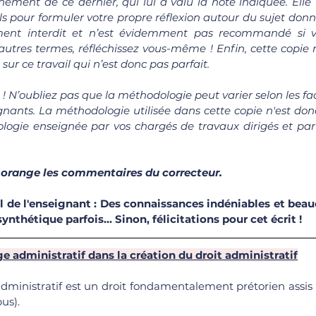
ement de ce dernier, qui lui a valu la note indiquée. Elle 
ls pour formuler votre propre réflexion autour du sujet donné
ement interdit et n’est évidemment pas recommandé si v
autres termes, réfléchissez vous-même ! Enfin, cette copie n
sur ce travail qui n’est donc pas parfait.
n ! N’oubliez pas que la méthodologie peut varier selon les fac
nants. La méthodologie utilisée dans cette copie n'est donc 
ogie enseignée par vos chargés de travaux dirigés et par
 orange les commentaires du correcteur.
de l'enseignant : Des connaissances indéniables et beauco
synthétique parfois... Sinon, félicitations pour cet écrit !
ge administratif dans la création du droit administratif
administratif est un droit fondamentalement prétorien assis 
us).