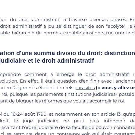
ion du droit administratif a traversé diverses phases. En
 droit administratif a pu se distinguer de son "acolyte", le 
judiciaire et le droit administratif
prendre comment a émergé le droit administratif, il 
lution. En effet, il était question d'en finir avec l'ancien
ncien Régime: ils étaient de réels 
parasites
(« vous y allez un
 roi, puisque les parlements (institutions judiciaires) posséd
t de bloquer les réformes que voulait accomplir le roi. 
loi du 16-24 août 1790, et notamment en son article 13, qu'app
oit: le juge judiciaire ne peut plus intervenir da
 écartant l'ordre judiciaire de sa faculté de pouvoir connaître
le-ci se retrouve dans un contre-pouvoir qui était pourtant 