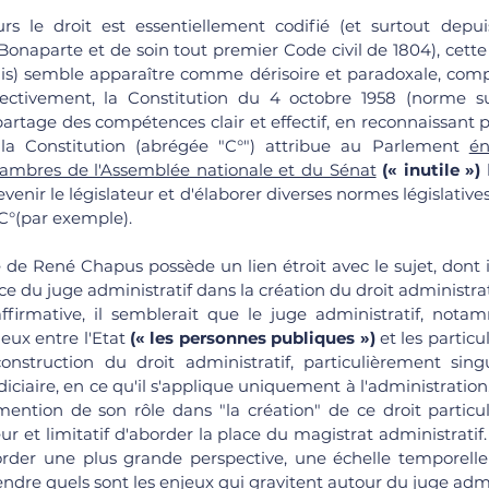
rs le droit est essentiellement codifié (et surtout depui
onaparte et de soin tout premier Code civil de 1804), cette 
ais) semble apparaître comme dérisoire et paradoxale, comp
ffectivement, la Constitution du 4 octobre 1958 (norme s
partage des compétences clair et effectif, en reconnaissant p
e la Constitution (abrégée "C°") attribue au Parlement 
én
mbres de l'Assemblée nationale et du Sénat
(« inutile »)
 
enir le législateur et d'élaborer diverses normes législatives
4 C°(par exemple).
 de René Chapus possède un lien étroit avec le sujet, dont i
ace du juge administratif dans la création du droit administrati
affirmative, il semblerait que le juge administratif, not
eux entre l'Etat 
(« les personnes publiques »)
 et les particu
nstruction du droit administratif, particulièrement singul
diciaire, en ce qu'il s'applique uniquement à l'administration. 
ention de son rôle dans "la création" de ce droit particulie
et limitatif d'aborder la place du magistrat administratif. I
order une plus grande perspective, une échelle temporelle 
dre quels sont les enjeux qui gravitent autour du juge admin