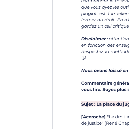
comprendre le raisonn
que vous ayez les outi
plagiat est formell
former au droit. En d’
gardez un œil critique 
Disclaimer 
: attentio
en fonction des enseig
Respectez la méthodol
😊.
Nous avons laissé en
Commentaire général 
vous lire. Soyez plus 
Sujet : La place du ju
[
Accroche
]
 "Le droit 
de justice" (René Chap