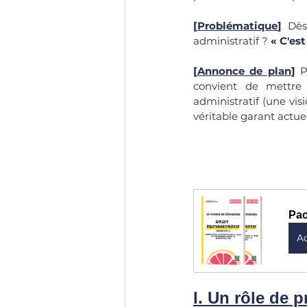
[
Problématique
]
 Dès
administratif ? 
« C'est
[
Annonce de plan
] 
P
convient de mettre 
administratif (une visi
véritable garant actuel
Pac
A
I. Un rôle de p