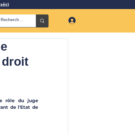
isés)
ge
 droit
e rôle du juge 
ant de l'Etat de 