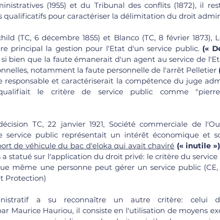
nistratives (1955) et du Tribunal des conflits (1872), il re
 qualificatifs pour caractériser la délimitation du droit admini
child (TC, 6 décembre 1855) et Blanco (TC, 8 février 1873), 
 principal la gestion pour l'Etat d'un service public. 
(« D
, si bien que la faute émanerait d'un agent au service de l'Et
nnelles, notamment la faute personnelle de l'arrêt Pelletier 
responsable et caractériserait la compétence du juge admin
 qualifiait le critère de service public comme "pierre
 décision TC, 22 janvier 1921, Société commerciale de l'Oues
e service public représentait un intérêt économique et so
sport de véhicule du bac d'eloka qui avait chaviré
(« inutile »)
 a statué sur l'application du droit privé: le critère du service
que même une personne peut gérer un service public (CE, A
t Protection) 
istratif a su reconnaître un autre critère: celui d
r Maurice Hauriou, il consiste en l'utilisation de moyens ex