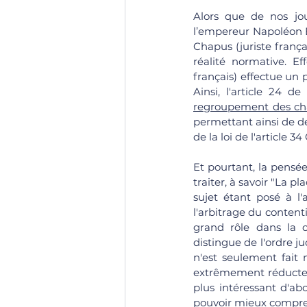
Alors que de nos jou
l’empereur Napoléon B
Chapus (juriste franç
réalité normative. E
français) effectue un 
Ainsi, l'article 24 d
regroupement des cha
permettant ainsi de dev
de la loi de l'article 3
Et pourtant, la pensée
traiter, à savoir "La pl
sujet étant posé à l'
l'arbitrage du contenti
grand rôle dans la co
distingue de l'ordre ju
n'est seulement fait m
extrêmement réducteur 
plus intéressant d'ab
pouvoir mieux compren