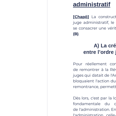
administratif
[
Chapô
]
 La construct
juge administratif, le
(B)
.
	A) La création d'une summa divisio du droit: distinction primaire 
entre l'ordre 
Pour réellement com
de remontrer à la Révo
juges qui datait de l'A
bloquaient l'action du
remontrance, permettan
Dès lors, c'est par la 
fondamentale du dr
de l'administration. En
l'administration, cel