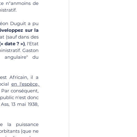
ste n"anmoins de 
stratif. 
Léon Duguit a pu 
éveloppez sur la 
at (sauf dans des 
(« date ? »)
, l'Etat 
istratif. Gaston 
 angulaire" du 
t Africain, il a 
cial 
en l'espèce, 
 Par conséquent, 
 public n'est donc 
ss, 13 mai 1938, 
e la puissance 
orbitants (que ne 