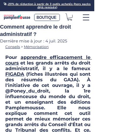
🚀
-20% de réduction à partir de 3 outils achetés (hors packs
déjà remisés)
BOUTIQUE
Comment apprendre le droit
administratif ?
Dernière mise à jour :
4 juil. 2025
Conseils
 > 
Mémorisation
Pour 
apprendre efficacement le 
cours
 et les grands arrêts du droit 
administratif, il y a le fameux 
FIGADA
 (fiches illustrées qui sont 
des résumés du GAJA). À 
l'initiative de cet ouvrage, il y a 
@Poney_du_droit
, la 1re 
influenceuse du monde du droit, 
et un enseignant des éditions 
Pamplemousse. Elle nous 
explique comment cet outil 
permet de mieux mémoriser ces 
grands arrêts du Conseil d'État ou 
du Tribunal des conflits. Et ce, 