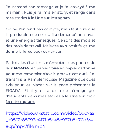
J'ai screené son message et je l'ai envoyé à ma 
maman ! Puis je l'ai mis en story, et rangé dans 
mes stories à la Une sur Instagram.
On ne s'en rend pas compte, mais faut dire que 
la production de cet outil a demandé un travail 
et une énergie titanesques. Ce sont des mois et 
des mois de travail. Mais ces avis positifs, ça me 
donne la force pour continuer !
Parfois, les étudiants m'envoient des photos de 
leur 
FIGADA
, en papier voire en papier cartonné 
pour me remercier d'avoir produit cet outil. J'ai 
transmis à Pamplemousse Magazine quelques 
avis pour les placer sur la 
page présentant le 
FIGADA
. Et il y en a plein de témoignages 
d'étudiants dans mes stories à la Une sur mon 
feed Instagram.
https://video.wixstatic.com/video/0d07a5
_a05f7c88793c4171b5b45e937b8b70d5/4
80p/mp4/file.mp4