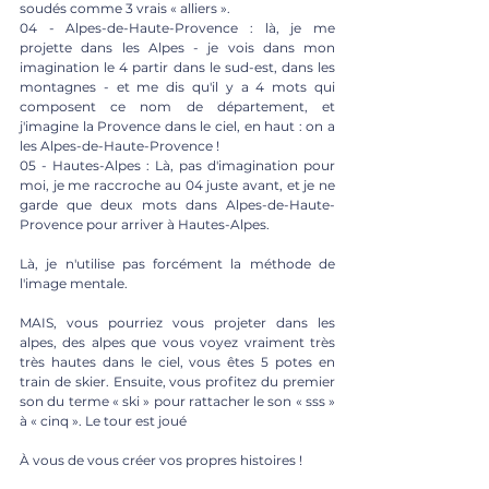
soudés comme 3 vrais « alliers ».
04 - Alpes-de-Haute-Provence : là, je me 
projette dans les Alpes - je vois dans mon 
imagination le 4 partir dans le sud-est, dans les 
montagnes - et me dis qu'il y a 4 mots qui 
composent ce nom de département, et 
j'imagine la Provence dans le ciel, en haut : on a 
les Alpes-de-Haute-Provence !
05 - Hautes-Alpes : Là, pas d'imagination pour 
moi, je me raccroche au 04 juste avant, et je ne 
garde que deux mots dans Alpes-de-Haute-
Provence pour arriver à Hautes-Alpes. 
Là, je n'utilise pas forcément la méthode de 
l'image mentale.
MAIS, vous pourriez vous projeter dans les 
alpes, des alpes que vous voyez vraiment très 
très hautes dans le ciel, vous êtes 5 potes en 
train de skier. Ensuite, vous profitez du premier 
son du terme « ski » pour rattacher le son « sss » 
à « cinq ». Le tour est joué 
À vous de vous créer vos propres histoires !