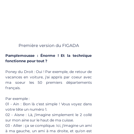
Première version du FIGADA
Pamplemousse : Énorme ! Et la technique 
fonctionne pour tout ?
Poney du Droit : Oui ! Par exemple, de retour de 
vacances en voiture, j'ai appris par coeur avec 
ma soeur les 50 premiers départements 
français.
Par exemple :
01 - Ain : Bon là c'est simple ! Vous voyez dans 
votre tête un numéro 1.
02 - Aisne : Là, j'imagine simplement le 2 collé 
sur mon aine sur le haut de ma cuisse.
03 - Allier : ça se complique. Ici, j'imagine un ami 
à ma gauche, un ami à ma droite, et qu'on est 