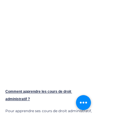
Comment apprendre les cours de droit 
administratif ?
Pour apprendre ses cours de droit administratif, 
et notamment les grands arrêts, il est 
nécessaire de connaître la structure, de savoir 
quels sont les éléments à connaître et d'utiliser 
la bonne méthode afin de ne pas perdre 