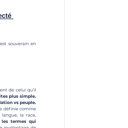
ecté
est souverain en 
ent de celui qu'il 
tes plus simple. 
Nation vs peuple. 
tre définie comme 
ngue, la race, 
 les termes qui 
 involontaire de 