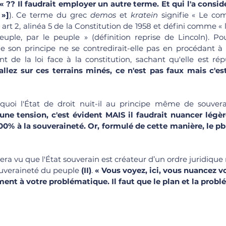
[« ?? Il faudrait employer un autre terme. Et qui l'a considér
 »]
). Ce terme du grec 
demos
 et 
kratein
 signifie « Le c
mé art 2, alinéa 5 de la Constitution de 1958 et défini comme 
uple, par le peuple » (définition reprise de Lincoln). Pou
 de son principe ne se contredirait-elle pas en procédant à 
 de la loi face à la constitution, sachant qu'elle est ré
llez sur ces terrains minés, ce n'est pas faux mais c'est
quoi l'État de droit nuit-il au principe même de souver
ne tension, c'est évident MAIS il faudrait nuancer légère
00% à la souveraineté. Or, formulé de cette manière, le pb l
 sera vu que l'État souverain est créateur d’un ordre juridique
souveraineté du peuple 
(II)
. 
« Vous voyez, ici, vous nuancez 
ent à votre problématique. Il faut que le plan et la probl