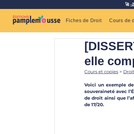
🚀
-
Fiches de Droit
Cours de d
[DISSERT
elle comp
Cours et copies
 > 
Droi
Voici un exemple de 
souveraineté avec l’É
de droit ainsi que l’
de 17/20.