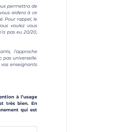
vous permettra de 
vous aidera à ce 
. Pour rappel, le 
ous voulez vous 
’a pas eu 20/20, 
ants, l’approche 
pas universelle. 
Respectez la méthodologie enseignée par vos chargés de travaux dirigés et par vos enseignants 
ention à l’usage 
 très bien. En 
nnement qui est 