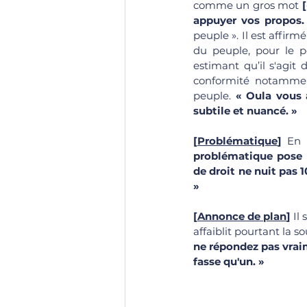
comme un gros mot 
appuyer vos propos.
peuple ». Il est affir
du peuple, pour le pe
estimant qu’il s'agit
conformité notamment
peuple. 
« Oula vous a
subtile et nuancé. »
[
Problématique
]
 En 
problématique pose u
de droit ne nuit pas 1
»
[
Annonce de plan
]
 Il
affaiblit pourtant la 
ne répondez pas vraim
fasse qu'un. »