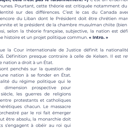
unes. Pourtant, cette théorie est critiquée notamment du f
dentité sur des différences. C’est le cas du Canada avec
encore du Liban dont le Président doit être chrétien maro
nite et le président de la chambre musulman chiite (bien 
nsi, selon la théorie française, subjective, la nation est d
histoire et un projet politique commun. 
« Intro. »
e la Cour internationale de Justice définit la nationalit
55. Définition presque contraire à celle de Kelsen. Il est re
 nation a droit à un État.
sont penchés sur la question de 
une nation à se fonder en État. 
lité du régime politique qui le 
dimension prospective pour 
siècle, les guerres de religions 
ntre protestants et catholiques 
érétiques chacun. Le massacre 
rchestré par le roi fait émerger 
eut être absolu, la monarchie doit 
ts s’engagent à obéir au roi qui 