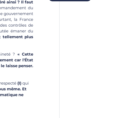
é ainsi ? Il faut 
ommandement du 
« le gouvernement 
rtant, la France 
des contrôles de 
putée émaner du 
 tellement plus 
aineté ? 
« Cette 
ment car l'État 
e laisse penser. 
 respecté 
(I)
 qui 
vous même. Et 
ématique ne 