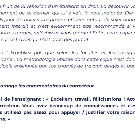
le fruit de la réflexion d’un étudiant en droit. La découvrir 
ement de ce dernier, qui lui a valu la note indiquée. Elle 
ls pour formuler votre propre réflexion autour du sujet donné
ement interdit et n’est évidemment pas recommandé si v
autres termes, réfléchissez vous-même ! Enfin, cette copie n
sur ce travail qui n’est donc pas parfait.
on ! N’oubliez pas que selon les facultés et les enseign
arier. La méthodologie utilisée dans cette copie n'est donc 
 orange les commentaires du correcteur.
e l’enseignant : « Excellent travail, félicitations ! Att
rrecteur. Vous avez beaucoup de connaissances et c'est
s utilisez pas assez pour appuyer / justifier votre raiso
re. » 