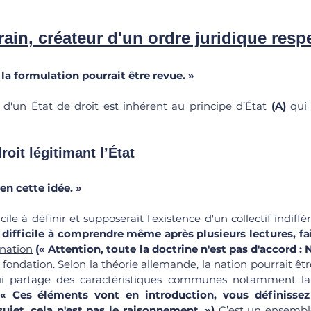
erain, créateur d'un ordre juridique resp
 la formulation pourrait être revue. »
 d'un État de droit est inhérent au principe d’État 
(A) 
qui 
roit légitimant l’État
n cette idée. »
ile à définir et supposerait l'existence d'un collectif indiffér
 difficile à comprendre même après plusieurs lectures, fai
nation
(« Attention, toute la doctrine n'est pas d'accord : 
sa fondation. Selon la théorie allemande, la nation pourrait ê
partage des caractéristiques communes notamment la la
(« Ces éléments vont en introduction, vous définissez
ujet, cela n'est pas le raisonnement. »)
 C’est un ensemble