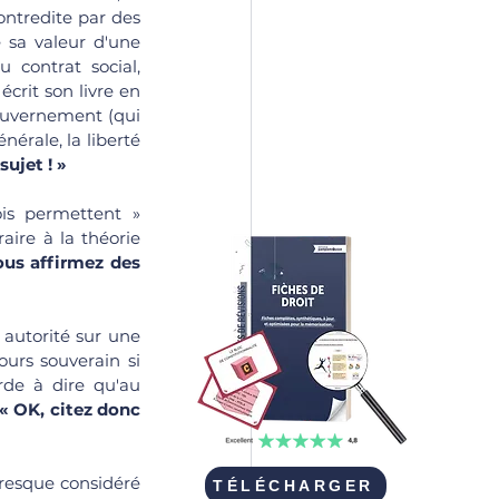
ntredite par des 
 sa valeur d'une 
 contrat social, 
rit son livre en 
ouvernement (qui 
érale, la liberté 
ujet ! »
is permettent » 
ire à la théorie 
us affirmez des 
 autorité sur une 
ours souverain si 
rde à dire qu'au 
« OK, citez donc 
resque considéré 
TÉLÉCHARGER