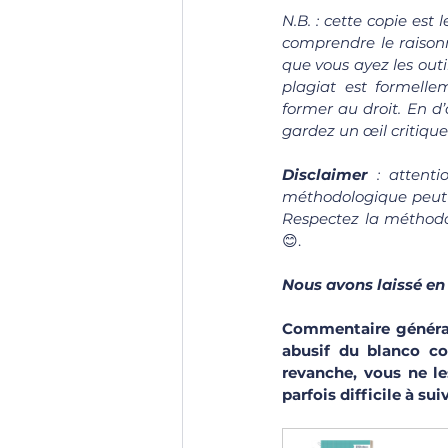
N.B. : cette copie est 
comprendre le raisonn
que vous ayez les outi
plagiat est formell
former au droit. En d’
gardez un œil critique 
Disclaimer 
: attenti
méthodologique peut v
😊.
Nous avons laissé en
Commentaire général d
abusif du blanco co
revanche, vous ne le
parfois difficile à suiv