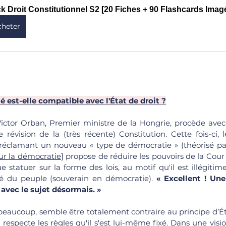
k Droit Constitutionnel S2 [20 Fiches + 90 Flashcards Imag
cheter
é est-elle compatible avec l'État de droit ?
Victor Orban, Premier ministre de la Hongrie, procède avec 
 révision de la (très récente) Constitution. Cette fois-ci,
réclamant un nouveau « type de démocratie » (théorisé par 
sur la démocratie
] propose de réduire les pouvoirs de la Cour 
 statuer sur la forme des lois, au motif qu'il est illégitim
nté du peuple (souverain en démocratie). 
«
Excellent ! Une
n avec le sujet désormais. »
 beaucoup, semble être totalement contraire au principe d’Éta
 respecte les règles qu'il s'est lui-même fixé. Dans une visio