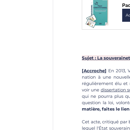
Pac
A
Sujet : La souverainet
[Accroche
] 
En 2013, 
nation à une nouvelle
régulièrement élu et 
voir une 
dissertation 
qui ne pourra plus que
question la loi, volo
matière, faites le lie
Cet acte, critiqué par
lequel l'État souverain