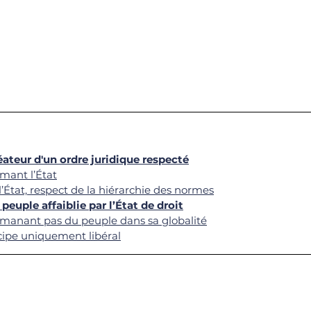
réateur d'un ordre juridique respecté
imant l’État
l’État, respect de la hiérarchie des normes
 peuple affaiblie par l’État de droit
’émanant pas du peuple dans sa globalité
incipe uniquement libéral