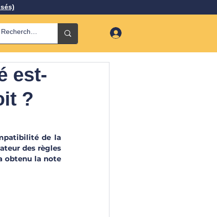
isés)
 est-
it ?
atibilité de la 
ateur des règles 
a obtenu la note 