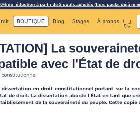
20% de réduction à partir de 3 outils achetés (hors packs déjà rem
roit
BOUTIQUE
Blog
Stages
À propos
ATION] La souveraineté
atible avec l'État de dro
t constitutionnel
dissertation en droit constitutionnel portant sur la comp
tat de droit. La dissertation aborde l’État en tant que cré
affaiblissement de la souveraineté du peuple. Cette copie 