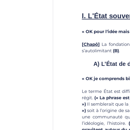
I. L'État souv
« OK pour l'idée mais
[
Chapô
]
 La fondation
s’autolimitant
 (B)
. 
A) L’État de d
« OK je comprends bie
Le terme État est diffic
régit. 
(« La phrase est
»)
 Il semblerait que la 
») 
soit à l’origine de 
une communauté qui 
l’idéologie, l’histoire. 
gravitent autour du s