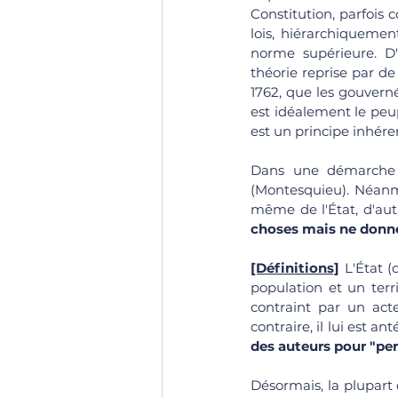
Constitution, parfois 
lois, hiérarchiquemen
norme supérieure. D'a
théorie reprise par de
1762, que les gouvern
est idéalement le peupl
est un principe inhére
Dans une démarche li
(Montesquieu). Néanmo
même de l'État, d'auta
choses mais ne donne
[Définitions]
 L'État (
population et un territ
contraint par un acte
contraire, il lui est a
des auteurs pour "pers
Désormais, la plupart