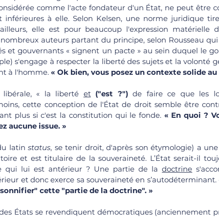
considérée comme l'acte fondateur d'un État, ne peut être co
t inférieures à elle. Selon Kelsen, une norme juridique tire
illeurs, elle est pour beaucoup l'expression matérielle du
 nombreux auteurs partant du principe, selon Rousseau qui éc
és et gouvernants « signent un pacte » au sein duquel le g
e) s'engage à respecter la liberté des sujets et la volonté gén
nt à l'homme. 
« Ok bien, vous posez un contexte solide au s
bérale, « la liberté 
et
("est ?")
 de faire ce que les lo
ins, cette conception de l'État de droit semble être contra
nt plus si c'est la constitution qui le fonde. 
« En quoi ? Vo
z aucune issue. »
du latin 
status
, se tenir droit, d'après son étymologie) a une
oire et est titulaire de la souveraineté. L’État serait-il touj
 qui lui est antérieur ? Une partie de la 
doctrine
 s'acco
ntérieur et donc exerce sa souveraineté en s’autodéterminant. 
onnifier" cette "partie de la doctrine". »
 des États se revendiquent démocratiques (anciennement p