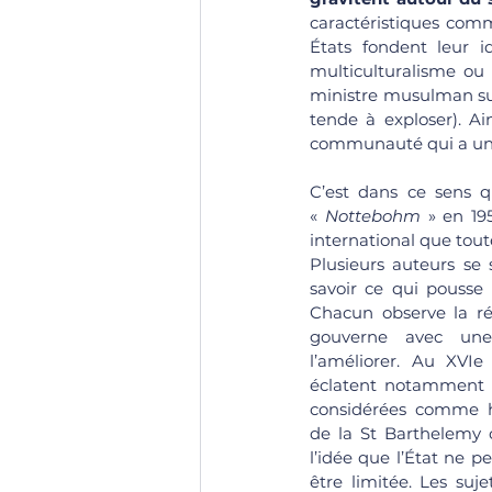
caractéristiques comm
États fondent leur i
multiculturalisme ou 
ministre musulman sun
tende à exploser). Ai
communauté qui a une 
C’est dans ce sens qu
« 
Nottebohm
 » en 19
international que toute
Plusieurs auteurs se 
savoir ce qui pousse 
Chacun observe la réa
gouverne avec une 
l’améliorer. Au XVIe 
éclatent notamment e
considérées comme h
de la St Barthelemy o
l’idée que l’État ne p
être limitée. Les suje