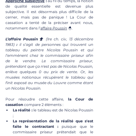
Approche subjective
 :
 au fil du temps, la notion 
de qualité essentielle est devenue plus 
subjective. Il est désormais plus difficile de la 
cerner, mais pas de panique ! La Cour de 
cassation a tenté de la préciser avant nous, 
notamment dans l’
affaire 
Poussin
 🐣.
L’affaire Poussin🐥 
(1re ch. civ, 13 décembre 
1983)
 :
 il s’agit de personnes qui trouvent un 
tableau du peintre Nicolas Poussin et qui 
l’emmènent chez le commissaire priseur afin 
de le vendre. Le commissaire priseur, 
prétendant que ça n'est pas de Nicolas Poussin, 
enlève quelques 0 au prix de vente. Or, les 
musées nationaux récupèrent le tableau qui 
finit exposé au musée du Louvre comme étant 
un Nicolas Poussin. 
Pour résoudre cette affaire,
 la Cour de 
cassation
 compare 2 éléments : 
La réalité : 
le tableau est de Nicolas Poussin 
;
La représentation de la réalité que s'est 
faite le contractant :
 puisque que le 
commissaire priseur prétendait que le 