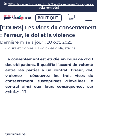
🚀
-20% de réduction à partir de 3 outils achetés (hors packs
déjà remisés)
BOUTIQUE
[COURS] Les vices du consentement
: l’erreur, le dol et la violence
Dernière mise à jour :
20 oct. 2025
Cours et copies
 > 
Droit des obligations
Le consentement est étudié en cours de droit 
des obligations. Il qualifie l'accord de volonté 
entre les parties à un contrat. Erreur, dol, 
violence : découvrez les trois vices du 
consentement susceptibles d'invalider le 
contrat ainsi que leurs conséquences sur 
celui-ci. 
🙅‍♀️
Sommaire
 :