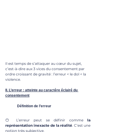
Il est temps de s’attaquer au cœur du sujet, 
c’est-à-dire aux 3 vices du consentement par 
ordre croissant de gravité : l’erreur < le dol < la 
violence. 
II. L’erreur : atteinte au caractère éclairé du 
consentement
	Définition de l’erreur
😶 L’erreur peut se définir comme 
la 
représentation inexacte de la réalité
. C’est une 
notion très subjective. 