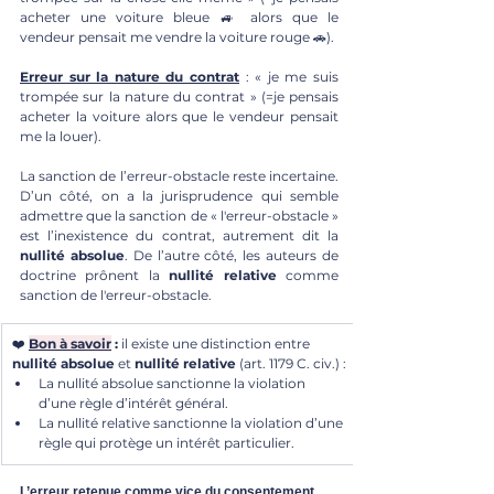
acheter une voiture bleue 🚙 alors que le 
vendeur pensait me vendre la voiture rouge 🚗). 
Erreur sur la nature du contrat
 : « je me suis 
trompée sur la nature du contrat » (=je pensais 
acheter la voiture alors que le vendeur pensait 
me la louer). 
La sanction de l’erreur-obstacle reste incertaine. 
D’un côté, on a la jurisprudence qui semble 
admettre que la sanction de « l'erreur-obstacle » 
est l’inexistence du contrat, autrement dit la 
nullité absolue
. De l’autre côté, les auteurs de 
doctrine prônent la 
nullité relative
 comme 
sanction de l'erreur-obstacle. 
❤️ 
Bon à savoir
 : 
il existe une distinction entre 
nullité absolue
 et 
nullité relative 
(art. 1179 C. civ.)
:
La nullité absolue sanctionne la violation 
d’une règle d’intérêt général. 
La nullité relative sanctionne la violation d’une 
règle qui protège un intérêt particulier. 
L’erreur retenue comme vice du consentement