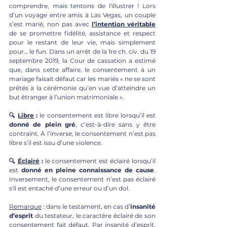
comprendre, mais tentons de l'illustrer ! Lors 
d’un voyage entre amis à Las Vegas, un couple 
s’est marié, non pas avec 
l’intention véritable
de se promettre fidélité, assistance et respect 
pour le restant de leur vie, mais simplement 
pour… le fun. Dans un arrêt de la 1re ch. civ. du 19 
septembre 2019, la Cour de cassation a estimé 
que, dans cette affaire, le consentement à un 
mariage faisait défaut car les mariés « ne se sont 
prêtés à la cérémonie qu’en vue d’atteindre un 
but étranger à l’union matrimoniale ». 
🔍 
Libre
 :
 le consentement est libre lorsqu’il est 
donné de plein gré
, c’est-à-dire sans y être 
contraint. À l’inverse, le consentement n’est pas 
libre s’il est issu d’une violence. 
🔍 
Éclairé
 :
 le consentement est éclairé lorsqu’il 
est 
donné en pleine connaissance de cause
.  
Inversement, le consentement n’est pas éclairé 
s'il est entaché d’une
erreur ou d’un dol. 
Remarque
 : dans le testament, en cas d’
insanité 
d’esprit 
du testateur, le caractère éclairé de son 
consentement fait défaut. Par insanité d’esprit, 