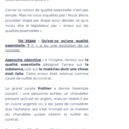
Cerner la notion de qualité essentielle n’est pas 
simple. Mais ne vous inquiétez pas ! Nous allons 
procéder étape par étape pour déceler ce qu’a 
voulu dire le législateur par « erreur sur les 
qualités essentielles ».
1re étape
 : 
Qu’est-ce qu’une qualité 
essentielle ? 
Il y a eu une évolution de ce 
concept.
Approche objective
 :
 à l’origine, l'erreur sur 
la 
qualité essentielle
 désignait l’erreur sur 
la 
substance, 
soit
sur 
le matériau dont une chose 
était faite
. Cette erreur était retenue comme 
cause de nullité du contrat. 
Le grand juriste
 Pothier
 a donné l'exemple 
suivant : une personne achète un chandelier 
pensant qu'il est en argent, mais en réalité il est 
en cuivre argenté. Ici, il est juste de considérer 
que l’acheteur qui s’est trompé sur la matière 
du chandelier puisse obtenir la nullité du 
contrat.