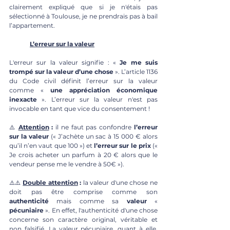
clairement expliqué que si je n'étais pas 
sélectionné à Toulouse, je ne prendrais pas à bail 
l’appartement. 
L’erreur sur la valeur
L'erreur sur la valeur signifie : « 
Je me suis 
trompé sur la valeur d’une chose 
». L’article 1136 
du Code civil définit l’erreur sur la valeur 
comme « 
une appréciation économique 
inexacte 
». L’erreur sur la valeur n'est pas 
invocable en tant que vice du consentement !
⚠️ 
Attention
 :
 il ne faut pas confondre 
l’erreur 
sur la valeur
 (« J’achète un sac à 15 000 € alors 
qu’il n’en vaut que 100 ») et 
l’erreur sur le prix 
(« 
Je crois acheter un parfum à 20 € alors que le 
vendeur pense me le vendre à 50€ »).
⚠️⚠️ 
Double attention
 :
 la valeur d'une chose ne 
doit pas être comprise comme son 
authenticité
 mais comme sa 
valeur 
« 
pécuniaire 
». En effet, l'authenticité d'une chose 
concerne son caractère original, véritable et 
non falsifié. La valeur pécuniaire, quant à elle, 