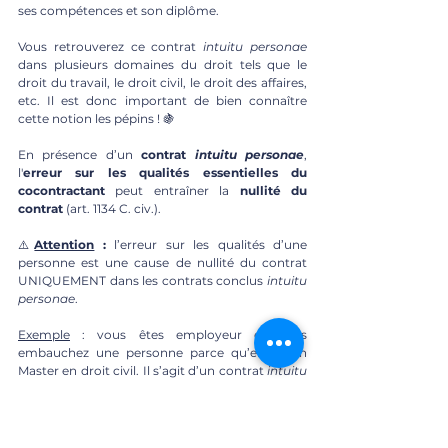
ses compétences et son diplôme.
Vous retrouverez ce contrat 
intuitu personae
dans plusieurs domaines du droit tels que le 
droit du travail, le droit civil, le droit des affaires, 
etc. Il est donc important de bien connaître 
cette notion les pépins ! 🍇
En présence d’un
 contrat 
intuitu personae
, 
l'
erreur sur les qualités essentielles du 
cocontractant 
peut entraîner la
 nullité du 
contrat
 (art. 1134 C. civ.).
⚠️
Attention
 :
 l’erreur sur les qualités d’une 
personne est une cause de nullité du contrat 
UNIQUEMENT dans les contrats conclus 
intuitu 
personae
.
Exemple
 : vous êtes employeur et vous 
embauchez une personne parce qu’elle a un 
Master en droit civil. Il s’agit d’un contrat 
intuitu 
personae,
 car vous avez embauché cette 
personne et pas une autre, pour son diplôme. 
Plus tard, vous apprenez que cette personne ne 
possède pas de diplôme. Si vous l’aviez su au 