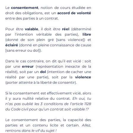
Le 
consentement
, notion de cours étudiée en 
droit des obligations, est un 
accord de volonté
entre des parties à un contrat. 
Pour être 
valable
, il doit être 
réel 
(déterminé 
par l’intention véritable des parties), 
libre 
(donné de son plein gré [sans violence]) et 
éclairé 
(donné en pleine connaissance de cause 
[sans erreur ou dol]). 
Dans le cas contraire, on dit qu’il est vicié : soit 
par une 
erreur 
(représentation inexacte de la 
réalité), soit par un 
dol 
(intention de cacher une 
réalité par une partie), soit par la 
violence 
(porter atteinte à la liberté de consentir).
Si le consentement est effectivement vicié, alors 
il y aura nullité relative du contrat. 
Eh oui, tu 
n’as pas oublié les 3 conditions de l’article 1128 
du Code civil pour qu’un contrat soit valable !?
Le consentement des parties, la capacité des 
parties et un contenu licite et certain. 
Allez, 
rentrons dans le vif du sujet !