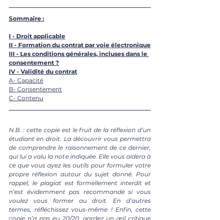
Sommaire :
I -
 Droit applicable
II - 
Formation du contrat par voie électronique
III - 
Les conditions générales, incluses dans le 
consentement ?
IV - 
Validité du contrat
A- Capacité
B- Consentement
C- Contenu
N.B. : cette copie est le fruit de la réflexion d’un 
étudiant en droit. La découvrir vous permettra 
de comprendre le raisonnement de ce dernier, 
qui lui a valu la note indiquée. Elle vous aidera à 
ce que vous ayez les outils pour formuler votre 
propre réflexion autour du sujet donné. Pour 
rappel, le plagiat est formellement interdit et 
n’est évidemment pas recommandé si vous 
voulez vous former au droit. En d’autres 
termes, réfléchissez vous-même ! Enfin, cette 
copie n’a pas eu 20/20, gardez un œil critique 