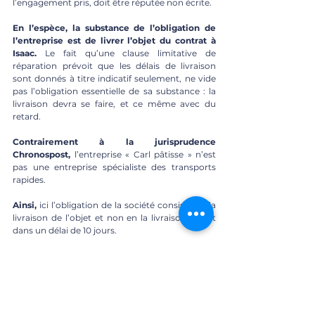
l’engagement pris, doit être réputée non écrite. 
En l’espèce, la substance de l’obligation de 
l’entreprise est de livrer l’objet du contrat à 
Isaac.
 Le fait qu’une clause limitative de 
réparation prévoit que les délais de livraison 
sont donnés à titre indicatif seulement, ne vide 
pas l’obligation essentielle de sa substance : la 
livraison devra se faire, et ce même avec du 
retard. 
Contrairement à la jurisprudence 
Chronospost,
 l’entreprise « Carl pâtisse » n’est 
pas une entreprise spécialiste des transports 
rapides. 
Ainsi,
 ici l’obligation de la société consiste en la 
livraison de l’objet et non en la livraison l’objet 
dans un délai de 10 jours. 
En conséquence,
 la clause ne vide pas 
l'obligation et ne vide pas de sa substance 
l’obligation essentielle. 
b) Présence d’un déséquilibre significatif ? 