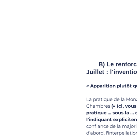
	B) Le renforcement de la pratique parlementaire sous la Monarchie de 
Juillet : l'inven
« 
Apparition plutôt qu
La pratique de la Mon
Chambres 
(« 
Ici, vou
pratique ... sous la ..
l'indiquant explicite
confiance de la major
d’abord, l'interpellat