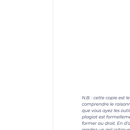
N.B. : cette copie est 
comprendre le raisonne
que vous ayez les outi
plagiat est formellem
former au droit. En d’
gardez un œil critique 