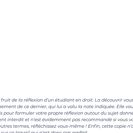
le fruit de la réflexion d’un étudiant en droit. La découvrir vo
ment de ce dernier, qui lui a valu la note indiquée. Elle vou
ls pour formuler votre propre réflexion autour du sujet donné.
ent interdit et n’est évidemment pas recommandé si vous vo
autres termes, réfléchissez vous-même ! Enfin, cette copie n’
sur ce travail qui n’est donc pas parfait.