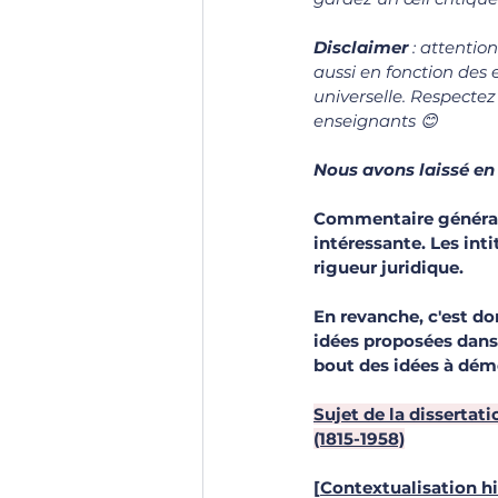
Disclaimer 
: attentio
aussi en fonction des 
universelle. Respectez
enseignants 
😊
Nous avons laissé en
Commentaire général 
intéressante. Les int
rigueur juridique.
En revanche, c'est d
idées proposées dans 
bout des idées à démo
Sujet de la dissertati
(1815-1958)
[
Contextualisation h