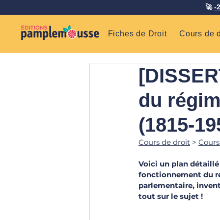
🚀
-
Fiches de Droit
Cours de d
[DISSER
du régim
(1815-19
Cours de droit
 > 
Cours
Voici un plan détaill
fonctionnement du ré
parlementaire, invent
tout sur le sujet !