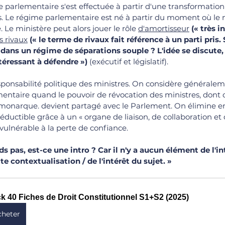
e parlementaire s'est effectuée à partir d'une transformation
s. Le régime parlementaire est né à partir du moment où le m
e ministère peut alors jouer le rôle 
d'amortisseur
 (« très i
s rivaux
(« 
le terme de rivaux fait référence à un parti pris. 
 dans un régime de séparations souple ? L'idée se discute
téressant à défendre ») 
(exécutif et législatif). 
responsabilité politique des ministres. On considère généralem
entaire quand le pouvoir de révocation des ministres, dont 
 monarque. devient partagé avec le Parlement. On élimine e
rréductible grâce à un « organe de liaison, de collaboration et 
vulnérable à la perte de confiance. 
 pas, est-ce une intro ? Car il n'y a aucun élément de l'in
te contextualisation / de l'intérêt du sujet. 
»
k 40 Fiches de Droit Constitutionnel S1+S2 (2025)
cheter