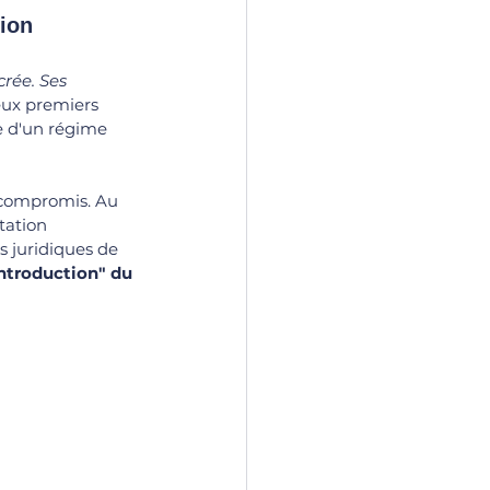
tion
crée. Ses 
eux premiers 
e d'un régime 
 compromis. Au 
tation 
s juridiques de 
ntroduction" du 