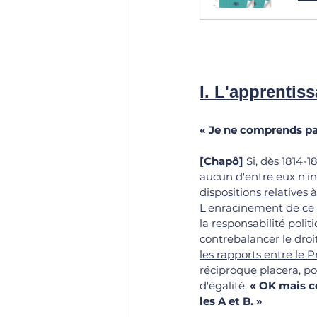
I. L'apprentis
« 
Je ne comprends pas
[Chapô]
 Si, dès 1814-
aucun d'entre eux n'i
dispositions relatives 
L'enracinement de ce r
la responsabilité pol
contrebalancer le droit
les rapports entre le 
réciproque placera, pou
d'égalité.
 « 
OK mais ce
les A et B. 
»