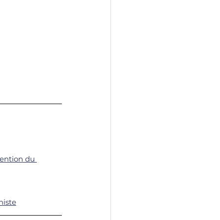
vention du 
niste