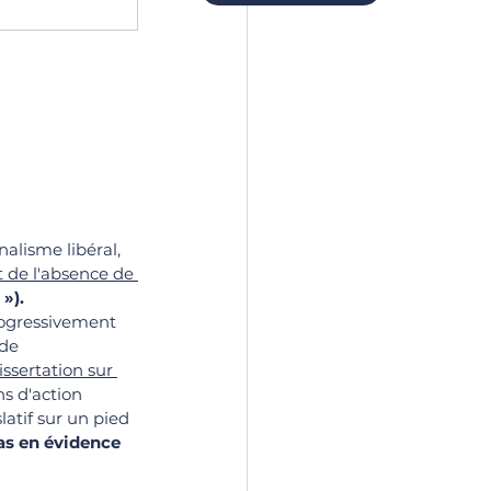
nalisme libéral, 
it de l'absence de 
 »).
rogressivement 
de 
issertation sur 
s d'action 
latif sur un pied 
as en évidence 