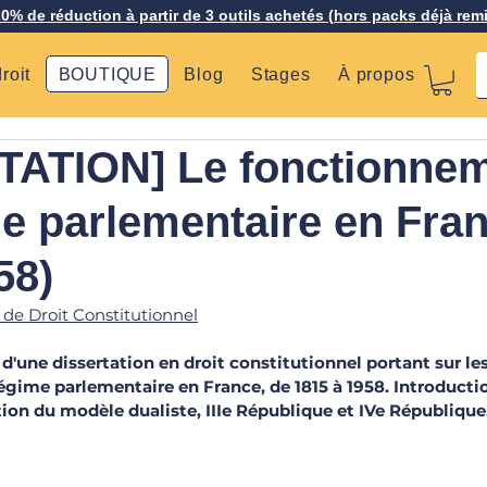
20% de réduction à partir de 3 outils achetés (hors packs déjà rem
roit
BOUTIQUE
Blog
Stages
À propos
TATION] Le fonctionne
e parlementaire en Fra
58)
 de Droit Constitutionnel
é d'une dissertation en droit constitutionnel portant sur le
gime parlementaire en France, de 1815 à 1958. Introducti
ion du modèle dualiste, IIIe République et IVe République.