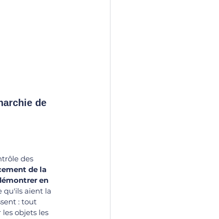
trôle des 
rcement de la 
z démontrer en 
qu'ils aient la 
ent : tout 
les objets les 