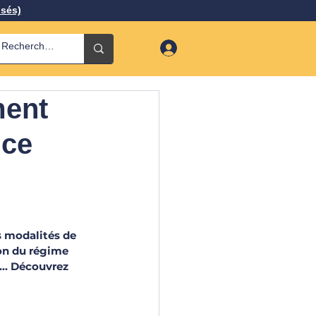
isés)
ment
nce
s modalités de 
on du régime 
.. Découvrez 