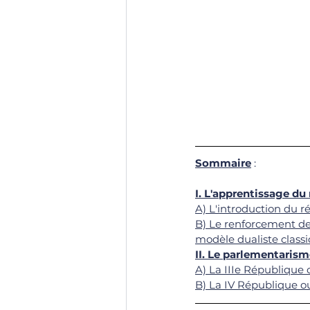
Sommaire
 : 
I. L'apprentissage d
A) L'introduction du r
B) Le renforcement de 
modèle dualiste class
II. Le parlementaris
A) La IIIe République
B) La IV République ou