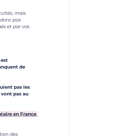
cultés, mais 
 donc pas 
és et par vos 
 est 
manquent de 
uient pas les 
 vont pas au 
aire en France 
tion des 