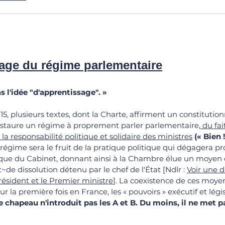
sage du régime parlementaire
 l'idée "d'apprentissage". 
»
1815, plusieurs textes, dont la Charte, affirment un constitution
nstaure un régime à proprement parler parlementaire
, du fa
à la responsabilité politique et solidaire des ministres
(« Bien !
égime sera le fruit de la pratique politique qui dégagera p
itique du Cabinet, donnant ainsi à la Chambre élue un moyen 
~de dissolution détenu par le chef de l'État [Ndlr : 
Voir une d
Président et le Premier ministre
]. La coexistence de ces moyen
r la première fois en France, les « pouvoirs » exécutif et légis
 chapeau n'introduit pas les A et B. Du moins, il ne met p