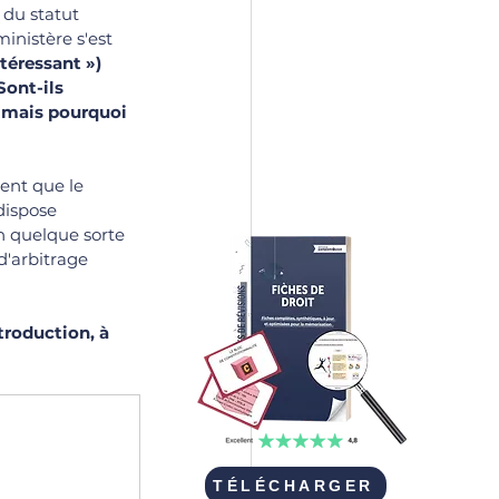
 du statut 
inistère s'est 
ntéressant »)
Sont-ils 
, mais pourquoi 
ent que le 
dispose 
n quelque sorte 
d'arbitrage 
troduction, à 
TÉLÉCHARGER