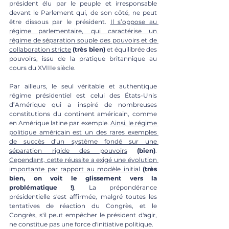
président élu par le peuple et irresponsable 
devant le Parlement qui, de son côté, ne peut 
être dissous par le président. 
Il s’oppose au 
régime parlementaire, qui caractérise un 
régime de séparation souple des pouvoirs et de 
collaboration stricte
(très bien)
 et équilibrée des 
pouvoirs, issu de la pratique britannique au 
cours du XVIIIe siècle. 
Par ailleurs, le seul véritable et authentique 
régime présidentiel est celui des États-Unis 
d’Amérique qui a inspiré de nombreuses 
constitutions du continent américain, comme 
en Amérique latine par exemple. 
Ainsi, le régime 
politique américain est un des rares exemples 
de succès d'un système fondé sur une 
séparation rigide des pouvoirs
(bien)
. 
Cependant, cette réussite a exigé une évolution 
importante par rapport au modèle initial
(très 
bien, on voit le glissement vers la 
problématique !)
. La prépondérance 
présidentielle s'est affirmée, malgré toutes les 
tentatives de réaction du Congrès, et le 
Congrès, s'il peut empêcher le président d'agir, 
ne constitue pas une force d'initiative politique. 