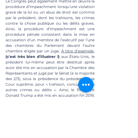
Le Congrès peut également mettre en œuvre la 
procédure d’impeachment lorsqu’une violation 
grave de la loi ou un abus de droit est commis 
par le président, dont les trahisons, les crimes 
contre la chose publique ou les délits graves. 
Ainsi, la procédure d’impeachment est une 
procédure pénale consistant dans la mise en 
accusation d’un membre de l’exécutif par l’une 
des chambres du Parlement devant l’autre 
chambre érigée par un juge. 
À titre d’exemple
, 
(c'est très bien d'illustrer !) 
aux États-Unis, le 
président lui-même peut être destitué après 
avoir été mis en accusation par la Chambre des 
Représentants et jugé par le Sénat (à la majorité 
des 2/3), sous la présidence du président de la 
Cour suprême, pour « trahison, concussion ou 
autres crimes ou délits ». Ainsi, le Président 
Donald Trump a été mis en accusation fin 2019, 
pour abus de pouvoir et entrave, dans l’affaire 
ukrainienne par la chambre des Représentants 
à majorité démocrate, mais blanchie en 2020 
par le Sénat à majorité républicaine. D’autres 
présidents ont fait l’objet de cette procédure : 
Richard Nixon et Bill Clinton. 