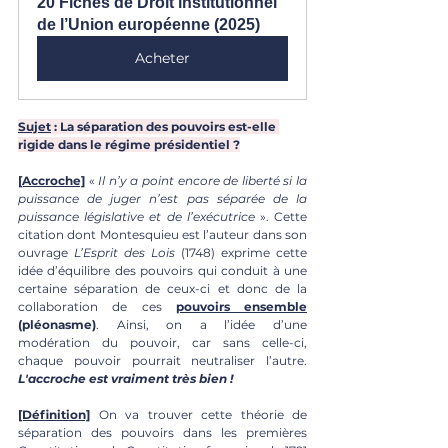
20 Fiches de Droit institutionnel 
de l’Union européenne (2025)
Acheter
Sujet
 : La séparation des pouvoirs est-elle 
rigide dans le régime présidentiel ?
[Accroche]
 « 
Il n’y a point encore de liberté si la 
puissance de juger n’est pas séparée de la 
puissance législative et de l’exécutrice
 ». Cette 
citation dont Montesquieu est l’auteur dans son 
ouvrage 
L’Esprit des Lois
 (1748) exprime cette 
idée d’équilibre des pouvoirs qui conduit à une 
certaine séparation de ceux-ci et donc de la 
collaboration de ces 
pouvoirs ensemble
(pléonasme)
. Ainsi, on a l’idée d’une 
modération du pouvoir, car sans celle-ci, 
chaque pouvoir pourrait neutraliser l’autre. 
L'accroche est vraiment très bien !
[Définition]
 On va trouver cette théorie de 
séparation des pouvoirs dans les premières 