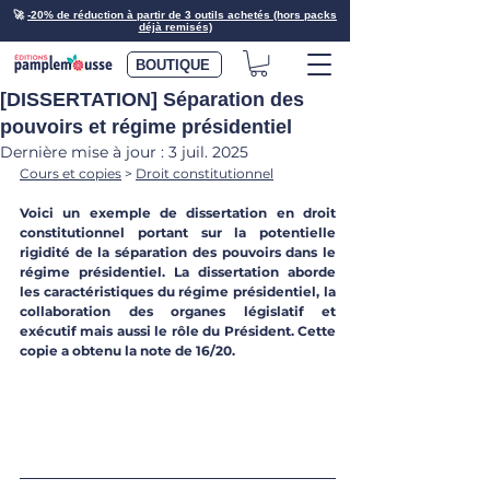
🚀
-20% de réduction à partir de 3 outils achetés (hors packs
déjà remisés)
BOUTIQUE
[DISSERTATION] Séparation des
pouvoirs et régime présidentiel
Dernière mise à jour :
3 juil. 2025
Cours et copies
 > 
Droit constitutionnel
Voici un exemple de dissertation en droit 
constitutionnel portant sur la potentielle 
rigidité de la séparation des pouvoirs dans le 
régime présidentiel. La dissertation aborde 
les caractéristiques du régime présidentiel, la 
collaboration des organes législatif et 
exécutif mais aussi le rôle du Président. Cette 
copie a obtenu la note de 16/20.