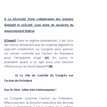
II. La nécessité d’une collaboration des organes 
législatif et exécutif, sous peine de paralysie du 
gouvernement fédéral
[Chapô]
 Dans le régime présidentiel, il est tout 
de même nécessaire que les organes législatif et 
exécutif collaborent. Le Congrès peut exercer 
un certain contrôle sur l’action du Président 
pour l’empêcher d’agir 
(A)
. En outre, le 
président quant à lui agit avec une certaine 
influence sur le travail législatif 
(B)
. 
	A) Le rôle de contrôle du Congrès sur 
l’action du Président
Sur le titre : idée très intéressante !
Le Congrès contrôle l’action du Président. 
Effectivement, la fonction exécutive est donnée 
donc au Président, il est le maître de la sphère 