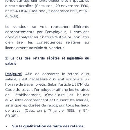
fondé sur des éléments objectifs et imputables 
à cette dernière (Cass. soc., 29 novembre 1990, 
n° 87-40.184 ; Cass. soc., 7 décembre 1993, n° 92-
43.908).
Le vendeur se voit reprocher différents 
comportements par l’employeur, il convient 
donc d’analyser leur nature fautive ou non, afin 
d’en tirer les conséquences relatives au 
licenciement possible du vendeur.
1) Le cas des retards répétés et injustifiés du 
salarié
[
Majeure
]
 Afin de constater le retard d’un 
salarié, il est nécessaire qu’il soit soumis à un 
horaire de travail précis. Selon l’article L.3171-1 du 
Code du travail, l’employeur affiche les horaires 
de l’établissement, c’est-à-dire les heures 
auxquelles commencent et finissent les salariés, 
ainsi que les durées de repos, sur tous les lieux 
de travail (Cass. crim. 17 janvier 1995, n° 94-
80.081). 
Sur la qualification de faute des retards
 :