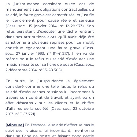
La jurisprudence considère qu’en cas de 
manquement aux obligations contractuelles du 
salarié, la faute grave est caractérisée, et justifie 
le licenciement pour cause réelle et sérieuse 
(Cass. soc., 15 janvier 2014, n° 12-28.973). Son 
refus persistant d’exécuter une tâche rentrant 
dans ses attributions alors qu’il avait déjà été 
sanctionné à plusieurs reprises pour ce motif, 
constitue également une faute grave (Cass. 
soc., 27 janvier 1993, n° 91-41.217). Il en va de 
même pour le refus du salarié d’exécuter une 
mission inscrite sur sa fiche de poste (Cass. soc., 
2 décembre 2014, n° 13-28.505). 
En outre, la jurisprudence a également 
considéré comme une telle faute, le refus du 
salarié d’exécuter ses missions lui incombant à 
travers son contrat de travail, et ayant eu un 
effet désastreux sur les clients et le chiffre 
d’affaires de la société (Cass. soc., 23 octobre 
2013, n° 11-13.721).
[
Mineure
]
 En l’espèce, le salarié n’effectue pas le 
suivi des livraisons lui incombant, mentionné 
dans sa fiche de poste, et faisant donc partie 