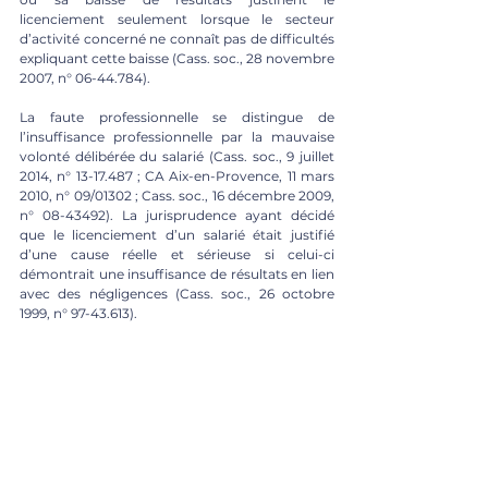
licenciement seulement lorsque le secteur 
d’activité concerné ne connaît pas de difficultés 
expliquant cette baisse (Cass. soc., 28 novembre 
2007, n° 06-44.784). 
La faute professionnelle se distingue de 
l’insuffisance professionnelle par la mauvaise 
volonté délibérée du salarié (Cass. soc., 9 juillet 
2014, n° 13-17.487 ; CA Aix-en-Provence, 11 mars 
2010, n° 09/01302 ; Cass. s
oc., 16 décembre 2009, 
n° 08-43492
). La jurisprudence ayant décidé 
que le licenciement d’un salarié était justifié 
d’une cause réelle et sérieuse si celui-ci 
démontrait une insuffisance de résultats en lien 
avec des négligences (Cass. soc., 26 octobre 
1999, n° 97-43.613).