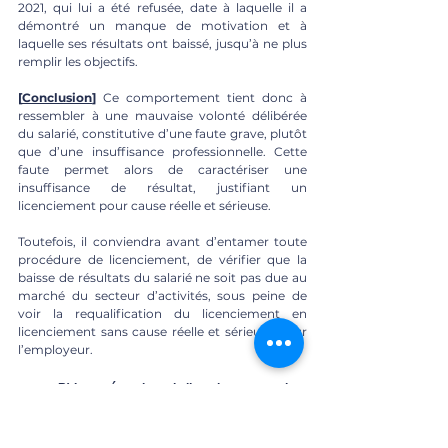
2021, qui lui a été refusée, date à laquelle il a 
démontré un manque de motivation et à 
laquelle ses résultats ont baissé, jusqu’à ne plus 
remplir les objectifs.
[
Conclusion
] 
Ce comportement tient donc à 
ressembler à une mauvaise volonté délibérée 
du salarié, constitutive d’une faute grave, plutôt 
que d’une insuffisance professionnelle. Cette 
faute permet alors de caractériser une 
insuffisance de résultat, justifiant un 
licenciement pour cause réelle et sérieuse.
Toutefois, il conviendra avant d’entamer toute 
procédure de licenciement, de vérifier que la 
baisse de résultats du salarié ne soit pas due au 
marché du secteur d’activités, sous peine de 
voir la requalification du licenciement en 
licenciement sans cause réelle et sérieuse pour 
l’employeur.
B) Les précautions de l’employeur pour le 
licenciement disciplinaire
Sur la nécessité d’une cause réelle et 