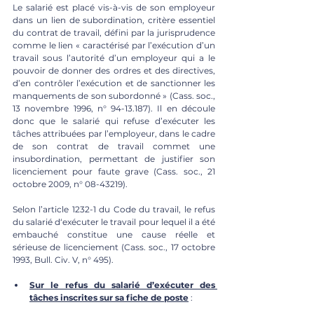
Le salarié est placé vis-à-vis de son employeur 
dans un lien de subordination, critère essentiel 
du contrat de travail, défini par la jurisprudence 
comme le lien « caractérisé par l’exécution d’un 
travail sous l’autorité d’un employeur qui a le 
pouvoir de donner des ordres et des directives, 
d’en contrôler l’exécution et de sanctionner les 
manquements de son subordonné » (Cass. soc., 
13 novembre 1996,
 n° 94-13.187
). Il en découle 
donc que le salarié qui refuse d’exécuter les 
tâches attribuées par l’employeur, dans le cadre 
de son contrat de travail commet une 
insubordination, permettant de justifier son 
licenciement pour faute grave (Cass. s
oc., 21 
octobre 2009
, 
n° 08-43219
).
Selon l’article 1232-1 du Code du travail, le refus 
du salarié d‘exécuter le travail pour lequel il a été 
embauché constitue une cause réelle et 
sérieuse de licenciement (Cass. soc., 17 octobre 
1993, Bull. Civ. V, n° 495). 
Sur le refus du salarié d’exécuter des 
tâches inscrites sur sa fiche de poste
 : 