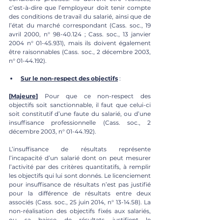
c’est-à-dire que l’employeur doit tenir compte 
des conditions de travail du salarié, ainsi que de 
l’état du marché correspondant (Cass. soc., 19 
avril 2000, n° 98-40.124 ; Cass. soc., 13 janvier 
2004 n° 01-45.931), mais ils doivent également 
être raisonnables (Cass. soc., 2 décembre 2003, 
n° 01-44.192).
Sur le non-respect des objectifs
 :
[
Majeure
]
 Pour que ce non-respect des 
objectifs soit sanctionnable, il faut que celui-ci 
soit constitutif d’une faute du salarié, ou d’une 
insuffisance professionnelle (Cass. soc., 2 
décembre 2003, n° 01-44.192). 
L’insuffisance de résultats représente 
l’incapacité d’un salarié dont on peut mesurer 
l’activité par des critères quantitatifs, à remplir 
les objectifs qui lui sont donnés. Le licenciement 
pour insuffisance de résultats n’est pas justifié 
pour la différence de résultats entre deux 
associés (Cass. soc., 25 juin 2014, n° 13-14.58). La 
non-réalisation des objectifs fixés aux salariés, 
ou sa baisse de résultats justifient le 