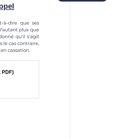
appel
à-dire que ses 
D'autant plus que 
nné qu'il s'agit 
le cas contraire, 
 en cassation.
ok PDF)