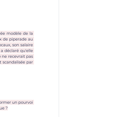
yée modèle de la 
ux de piperade au 
caux, son salaire 
a déclaré qu'elle 
ne recevrait pas 
 scandalisée par 
 former un pourvoi 
que ?