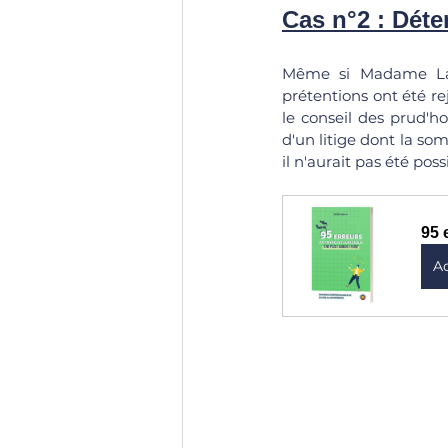
Cas n°2 : Déter
Même si Madame Lara
prétentions ont été rej
le conseil des prud'h
d'un litige dont la som
il n'aurait pas été po
95 
A