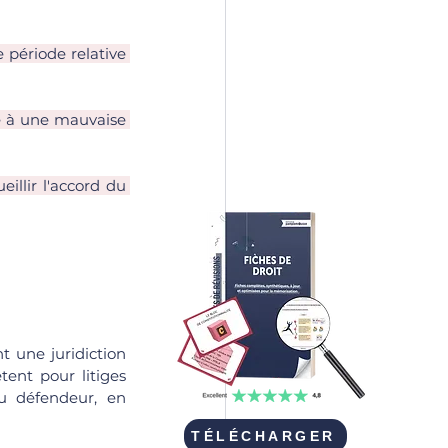
 période relative 
e à une mauvaise 
illir l'accord du 
nt une juridiction 
ent pour litiges 
u défendeur, en 
TÉLÉCHARGER