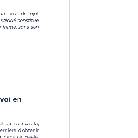
un arrêt de rejet 
alarié constitue 
inime, sans son 
voi en 
t dans ce cas-là, 
rnière d'obtenir 
 dans ce cas-là, 