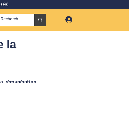
isés)
 la
la rémunération 