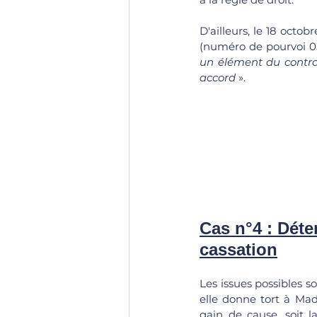
D'ailleurs, le 18 octo
(numéro de pourvoi 05
un élément du contra
accord
 ».
Cas n°4 : Déte
cassation
Les issues possibles so
elle donne tort à Mad
gain de cause, soit l