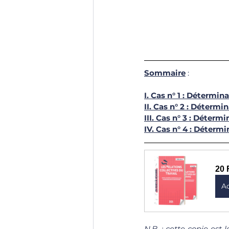
Sommaire
 :
I. 
Cas n° 1
 : Détermina
II. 
Cas n° 2
 : Détermin
III. 
Cas n° 3
 : Détermi
IV. 
Cas n° 4
 : Détermi
20 
A
N.B. : cette copie est 