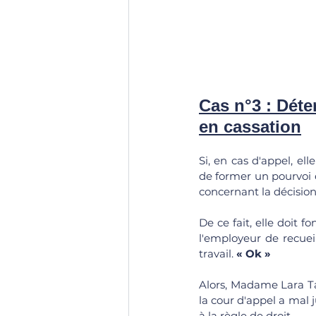
Cas n°3 : Déte
en cassation
Si, en cas d'appel, el
de former un pourvoi e
concernant la décision
De ce fait, elle doit f
l'employeur de recuei
travail. 
« Ok »
Alors, Madame Lara Tat
la cour d'appel a mal j
à la règle de droit.