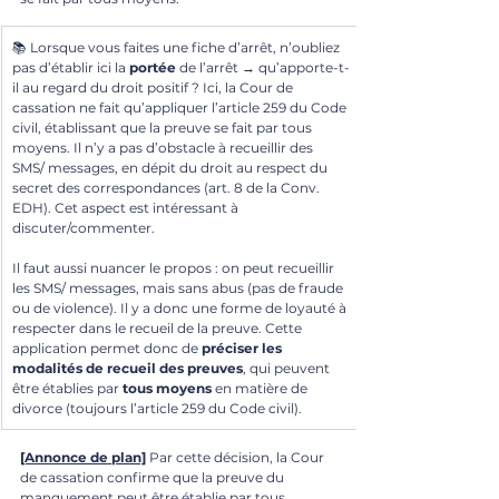
📚 Lorsque vous faites une fiche d’arrêt, n’oubliez 
pas d’établir ici la 
portée
 de l’arrêt → qu’apporte-t-
il au regard du droit positif ? Ici, la Cour de 
cassation ne fait qu’appliquer l’article 259 du Code 
civil, établissant que la preuve se fait par tous 
moyens. Il n’y a pas d’obstacle à recueillir des 
SMS/ messages, en dépit du droit au respect du 
secret des correspondances (art. 8 de la Conv. 
EDH). Cet aspect est intéressant à 
discuter/commenter.
Il faut aussi nuancer le propos : on peut recueillir 
les SMS/ messages, mais sans abus (pas de fraude 
ou de violence). Il y a donc une forme de loyauté à 
respecter dans le recueil de la preuve. Cette 
application permet donc de 
préciser les 
modalités de recueil des preuves
, qui peuvent 
être établies par 
tous moyens
 en matière de 
divorce (toujours l’article 259 du Code civil). 
[Annonce de plan]
 Par cette décision, la Cour 
de cassation confirme que la preuve du 
manquement peut être établie par tous 