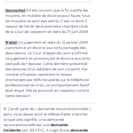
[Accroche]
 S’il est courant que la fin justifie les 
moyens, en matière de divorce pour faute, tous 
les moyens ne sont pas admis. C’est ce dont il 
ressort de l’arrêt de la première chambre civile 
de la Cour de cassation en date du 17 juin 2009.
[Faits]
 Un jugement en date du 12 janvier 2006 
a prononcé un divorce aux torts partagés des 
deux époux. La Cour d’appel de Lyon a infirmé 
ce jugement en prononçant le divorce aux torts 
exclusifs de l’épouse. Cette dernière présentait 
des preuves d’un adultère de son conjoint. Par 
constat d’huissier reprenant la teneur 
d’échanges par SMS récupérés sur le téléphone 
professionnel du mari, ce comportement fautif 
était étayé. Elle se pourvoit en cassation contre 
cette décision.
💡 L’arrêt parle de « demande reconventionnelle », 
donc vous devez avoir le réflexe d’aller chercher 
ce que cela signifie. Une demande 
reconventionnelle est une 
demande 
incidente
 (art. 63 CPC). Il s’agit d’une 
demande 