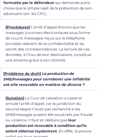
formulée par le défendeur
 qui demande autre 
chose que le simple rejet de la prétention de son 
adversaire (art. 64 CPC).
[Procédures]
 L’arrêt d’appel énonce que les 
messages (courriers électroniques sous forme 
de courts messages) reçus sur le téléphone 
portable relèvent de la confidentialité et du 
secret des correspondances. La lecture de ces 
données, à l’insu de leur destinataire, constitue 
une atteinte grave à son intimité. 
[Problème de droit]
 ​
La production de 
SMS/messages pour corroborer une infidélité 
est-elle recevable en matière de divorce ?
[Solution]
 La Cour de cassation a cassé et 
annulé l’arrêt d’appel, car la juridiction du 
second degré n’avait pas recherché si les 
SMS/messages avaient été soustraits par fraude 
ou violence. Il faut en déduire que 
leur 
production est recevable à condition qu’ils 
soient obtenus loyalement
. En effet, la preuve 
se fait par tous moyens. 