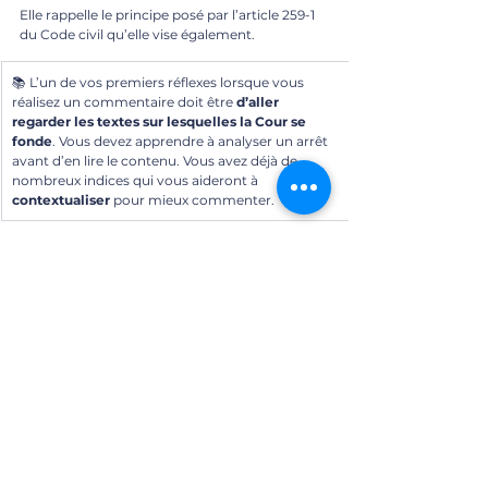
Elle rappelle le principe posé par l’article 259-1 
du Code civil qu’elle vise également.
📚 L’un de vos premiers réflexes lorsque vous 
réalisez un commentaire doit être 
d’aller 
regarder les textes sur lesquelles la Cour se 
fonde
. Vous devez apprendre à analyser un arrêt 
avant d’en lire le contenu. Vous avez déjà de 
nombreux indices qui vous aideront à 
contextualiser
 pour mieux commenter.
⚠️ La Cour de cassation ne recherche pas elle-
même si la preuve a été obtenue par fraude/ 
violence, car cela relève du fait. Or, vous le 
savez, les juges du Quai de l’horloge statuent en 
droit.
Pour information, un arrêt de la première 
chambre civile du 11 mai 2016 reprend la même 
solution.
B) L’insuffisance du droit au secret des 
correspondances comme obstacle à la preuve 
par SMS/message