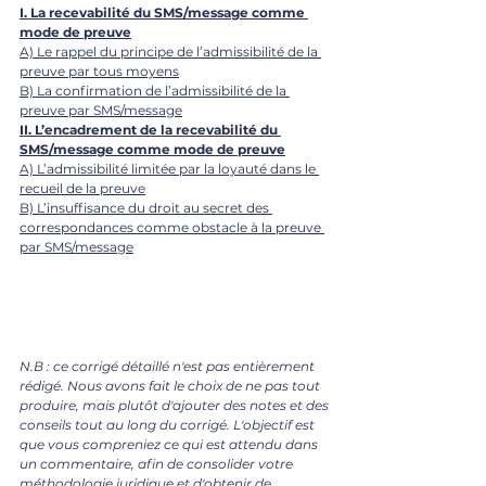
I. La recevabilité du SMS/message comme 
mode de preuve
A) Le rappel du principe de l’admissibilité de la 
preuve par tous moyens
B) La confirmation de l’admissibilité de la 
preuve par SMS/message
II. L’encadrement de la recevabilité du 
SMS/message comme mode de preuve
A) L’admissibilité limitée par la loyauté dans le 
recueil de la preuve
B) L’insuffisance du droit au secret des 
correspondances comme obstacle à la preuve 
par SMS/message
N.B : ce corrigé détaillé n'est pas entièrement 
rédigé. Nous avons fait le choix de ne pas tout 
produire, mais plutôt d'ajouter des notes et des 
conseils tout au long du corrigé. L'objectif est 
que vous compreniez ce qui est attendu dans 
un commentaire, afin de consolider votre 
méthodologie juridique
 et d'obtenir de 