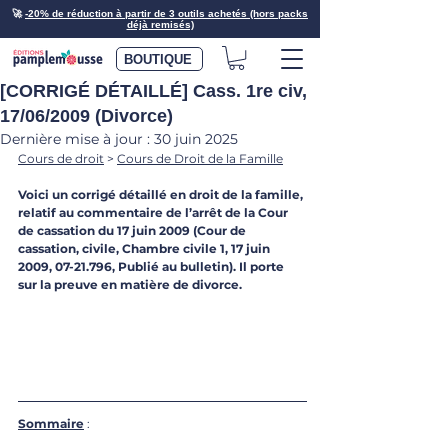
🚀
-20% de réduction à partir de 3 outils achetés (hors packs
déjà remisés)
BOUTIQUE
[CORRIGÉ DÉTAILLÉ] Cass. 1re civ,
17/06/2009 (Divorce)
Dernière mise à jour :
30 juin 2025
Cours de droit
 > 
Cours de Droit de la Famille
Voici un corrigé détaillé en droit de la famille, 
relatif au commentaire de l’arrêt de la Cour 
de cassation du 17 juin 2009 (Cour de 
cassation, civile, Chambre civile 1, 17 juin 
2009, 07-21.796, Publié au bulletin). Il porte 
sur la preuve en matière de divorce.
Sommaire
 : 