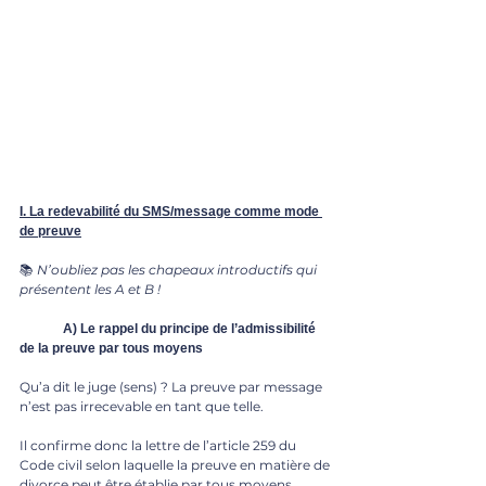
I. La redevabilité du SMS/message comme mode 
de preuve
📚
 N’oubliez pas les chapeaux introductifs qui 
présentent les A et B ! 
	A) Le rappel du principe de l’admissibilité 
de la preuve par tous moyens
Qu’a dit le juge (sens) ? La preuve par message 
n’est pas irrecevable en tant que telle. 
Il confirme donc la lettre de l’article 259 du 
Code civil selon laquelle la preuve en matière de 
divorce peut être établie par tous moyens.