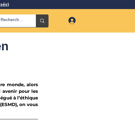
isés)
en
re monde, alors 
 avenir pour les 
égué à l’éthique 
 (ESMD), on vous 