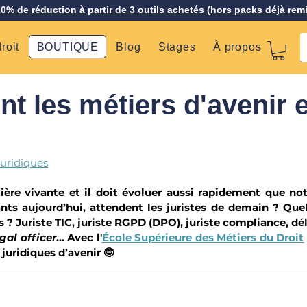
20% de réduction à partir de 3 outils achetés (hors packs déjà rem
roit
BOUTIQUE
Blog
Stages
À propos
nt les métiers d'avenir 
juridiques
ière vivante et il doit évoluer aussi rapidement que not
nts aujourd’hui, attendent les juristes de demain ? Quel
s ? Juriste TIC, juriste RGPD (DPO), juriste compliance, dél
egal officer
… Avec l'
École Supérieure des Métiers du Droit
 juridiques d’avenir 🤓