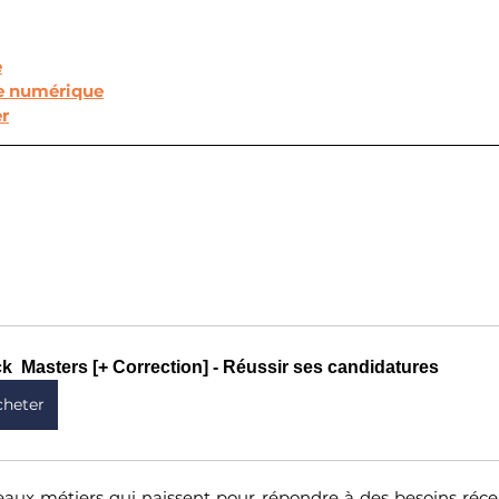
e
ue numérique
er
k  Masters [+ Correction] - Réussir ses candidatures
cheter
eaux métiers qui naissent pour répondre à des besoins récen