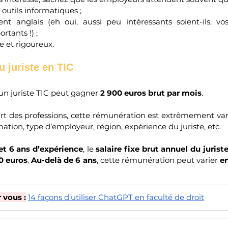
 outils informatiques ; 
t anglais (eh oui, aussi peu intéressants soient-ils, vos
rtants !) ;
 et rigoureux. 
u juriste en TIC
 un juriste TIC peut gagner 
2 900 euros brut par mois
. 
 des professions, cette rémunération est extrêmement vari
rmation, type d’employeur, région, expérience du juriste, etc.
et 6 ans d’expérience
, le 
salaire fixe brut annuel du jurist
0 euros
. 
Au-delà de 6 ans
, cette rémunération peut varier 
en
vous :
14 façons d’utiliser ChatGPT en faculté de droit