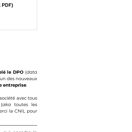
ok PDF)
elé le DPO
 (
data 
 un des nouveaux 
e entreprise
.
société avec tous 
(
aka 
toutes les 
rci la CNIL pour 