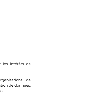
x
les intérêts de 
ganisations  de 
ation de données, 
s.