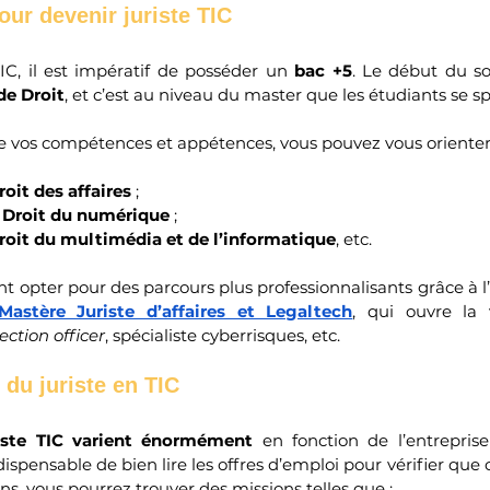
our devenir juriste TIC
IC, il est impératif de posséder un 
bac +5
. Le début du s
de Droit
, et c’est au niveau du master que les étudiants se sp
de vos compétences et appétences, vous pouvez vous orienter 
roit des affaires
 ;
 Droit du numérique
 ;
roit du multimédia et de l’informatique
, etc.
opter pour des parcours plus professionnalisants grâce à l’a
Mastère Juriste d’affaires et Legaltech
, qui ouvre la 
ection officer
, spécialiste cyberrisques, etc.
 du juriste en TIC
iste TIC varient énormément
 en fonction de l’entreprise 
indispensable de bien lire les offres d’emploi pour vérifier que
s, vous pourrez trouver des missions telles que : 