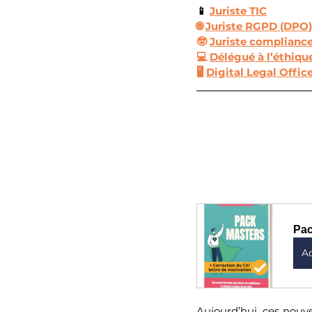
📱
Juriste TIC
🌐 
Juriste RGPD (DPO)
🤓 
Juriste complianc
💻 
Délégué à l’éthiq
🖥️ 
Digital Legal Offic
Pac
A
Aujourd’hui, ces nouv