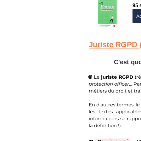
95 
A
Juriste RGPD 
	C'est qu
🌐 
Le 
juriste RGPD
 (r
protection officer
… Pa
métiers du droit et trai
En d’autres termes, le
les textes applicab
informations se rappo
la définition !).