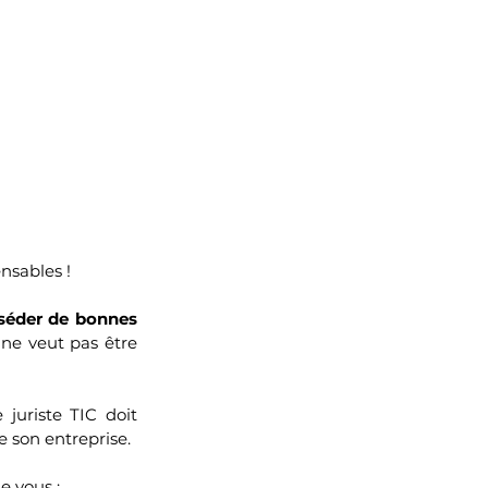
nsables ! 
éder de bonnes 
 ne veut pas être 
 : face à une nouvelle technologie, le juriste TIC doit 
e son entreprise.
 vous : 