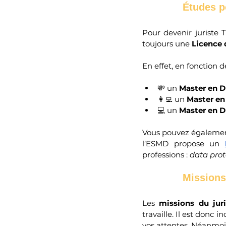
Études p
Pour devenir juriste T
toujours une 
Licence 
En effet, en fonction 
💸 un
 Master en D
👩‍💻 un 
Master en
💻 un 
Master en D
Vous pouvez également 
l’ESMD propose un 
professions : 
data prot
Missions
Les 
missions du jur
travaille. Il est donc 
vos attentes. Néanmoin