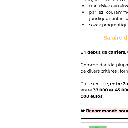
maîtrisiez certains
parliez courammen
juridique sont impo
soyez pragmatique
Salaire d
En 
début de carrière
,
Comme dans la plupart
de divers critères : fo
Par exemple, 
entre 3 
entre 
37 000 et 45 00
000 euros
.
❤️ 
Recommandé pour 