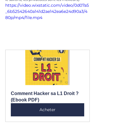
https://video.wixstatic.com/video/0d07a5
_6b52542640a141d2ae142ea6e24d90a3/4
80p/mp4/file.mp4
Comment Hacker sa L1 Droit ? 
(Ebook PDF)
Acheter