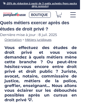
🚀
-20% de réduction à partir de 3 outils achetés (hors packs
déjà remisés)
BOUTIQUE
Quels métiers exercer après des
études de droit privé ?
Dernière mise à jour :
8 juil. 2025
Orientation
 > 
Métiers juridiques
Vous effectuez des études de 
droit privé et vous vous 
demandez à quels métiers mène 
cette branche ? Ou peut-être 
hésitez-vous encore entre droit 
privé et droit public ? Juriste, 
avocat, notaire, commissaire de 
justice, métiers de la police, 
greffier, enseignant… Nous allons 
vous éclairer sur les débouchés 
possibles après un cursus en 
droit privé 💡.