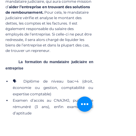
mandataire judiciaire, qui aura comme mission 
d’
aider l’entreprise en trouvant des solutions 
de remboursement.
 Pour cela, le mandataire 
judiciaire vérifie et analyse le montant des 
dettes, les comptes et les factures. Il est 
également responsable du salaire des 
employés de l’entreprise. Si celle-ci ne peut être 
redressée, il sera alors chargé de liquider les 
biens de l’entreprise et dans la plupart des cas, 
de trouver un repreneur. 
	La formation du mandataire judiciaire en 
entreprise 
🗣 Diplôme de niveau bac+4 (droit, 
économie ou gestion, comptabilité ou 
expertise comptable)
Examen d’accès au CNAJMJ, puis stage 
rémunéré (3 ans), enfin examen final 
d’aptitude
L'acteur à connaitre : 
CNAJMJ
	Le rôle du mandataire judiciaire à la 