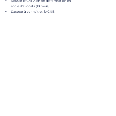
Réussir le CAPA en fin de formation en 
école d’avocats (18 mois)
L’acteur à connaître : le 
CNB