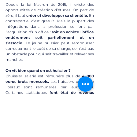
Depuis la loi Macron de 2015, il existe des 
opportunités de création d’études. On part de 
zéro, il faut 
créer et développer sa clientèle.
 En 
contrepartie, c’est gratuit. Mais la plupart des 
intégrations dans la profession se font par 
l’acquisition d’un office : 
soit on achète l’office 
entièrement soit partiellement et on 
s’associe.
 Le jeune huissier peut rembourser 
correctement le coût de sa charge, ce n’est pas 
un obstacle pour qui sait travailler et relever ses 
manches. 
On vit bien quand on est huissier ?
L’huissier salarié est rémunéré plus de 
4 000 
euros bruts mensuels.
 Les huissiers de justice 
libéraux sont rémunérés par leur travail. 
Certaines statistiques
 font état de revenus 
mensuels bruts moyens de 9 500 euros.
 C’est 
en cohérence avec les études suivies, 
l’investissement réalisé et le travail à fournir. Ce 
n’est pas une niche d’être huissier de justice, 
mais un professionnel compétent et courageux 
gagne bien sa vie
, cette règle n’étant pas 
réservée seuls aux huissiers de justice. 