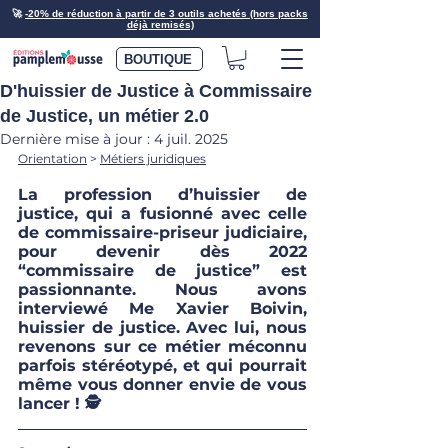
🚀
-20% de réduction à partir de 3 outils achetés (hors packs
déjà remisés)
BOUTIQUE
D'huissier de Justice à Commissaire
de Justice, un métier 2.0
Dernière mise à jour :
4 juil. 2025
Orientation
 > 
Métiers juridiques
La profession d’huissier de 
justice, qui a fusionné avec celle 
de commissaire-priseur judiciaire, 
pour devenir dès 2022 
“commissaire de justice” est 
passionnante. Nous avons 
interviewé Me Xavier Boivin, 
huissier de justice. Avec lui, nous 
revenons sur ce métier méconnu 
parfois stéréotypé, et qui pourrait 
même vous donner envie de vous 
lancer ! 🕵️‍ 