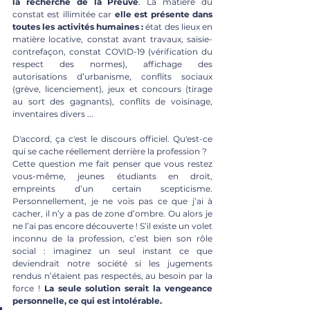
la recherche de la Preuve
. La matière du 
constat est illimitée car 
elle est présente dans 
toutes les activités humaines : 
état des lieux en 
matière locative, constat avant travaux, saisie-
contrefaçon, constat COVID-19 (vérification du 
respect des normes), affichage des 
autorisations d’urbanisme, conflits sociaux 
(grève, licenciement), jeux et concours (tirage 
au sort des gagnants), conflits de voisinage, 
inventaires divers ... 
D'accord, ça c'est le discours officiel. Qu'est-ce 
qui se cache réellement derrière la profession ? 
Cette question me fait penser que vous restez 
vous-même, jeunes étudiants en droit, 
empreints d’un certain scepticisme. 
Personnellement, je ne vois pas ce que j’ai à 
cacher, il n’y a pas de zone d’ombre. Ou alors je 
ne l’ai pas encore découverte ! S’il existe un volet 
inconnu de la profession, c’est bien son rôle 
social : imaginez un seul instant ce que 
deviendrait notre société si les jugements 
rendus n’étaient pas respectés, au besoin par la 
force ! 
La seule solution serait la vengeance 
personnelle, ce qui est intolérable. 