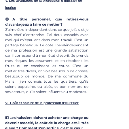
V. Les avantages de la profession d’huissier de 
justice
😃A titre personnel, que retirez-vous 
d'avantageux à faire ce métier ? 
J’aime être indépendant dans ce que je fais et je 
suis chef d’entreprise. J’ai deux associés avec 
moi qui m’épaulent dans mon travail. C’est un 
partage bénéfique. Le côté libéral/indépendant 
de ma profession est une grande satisfaction 
car il correspond à mon état d’esprit. Je prends 
mes risques, les assument, et en récoltent les 
fruits ou en encaissent les coups. C’est un 
métier très divers, on voit beaucoup de choses, 
beaucoup de monde. De ma commune du 
Mans , j’en connais tous les quartiers, qu’ils 
soient populaires ou aisés, et bon nombre de 
ses acteurs, qu’ils soient influents ou modestes.
VI. Coût et salaire de la profession d’Huissier
💵 Les huissiers doivent acheter une charge ou 
devenir associé, le coût de la charge est-il très 
élevé ? Comment s’en sortir si c’est le cas ? 