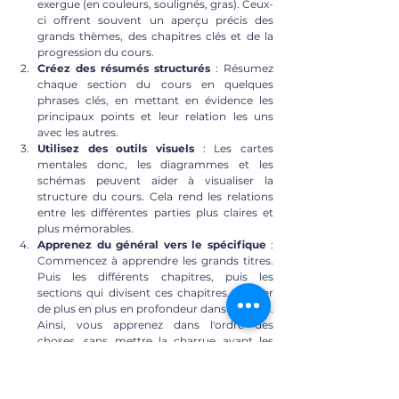
exergue (en couleurs, soulignés, gras). Ceux-
ci offrent souvent un aperçu précis des 
grands thèmes, des chapitres clés et de la 
progression du cours.
Créez des résumés structurés
 : Résumez 
chaque section du cours en quelques 
phrases clés, en mettant en évidence les 
principaux points et leur relation les uns 
avec les autres.
Utilisez des outils visuels
 : Les cartes 
mentales donc, les diagrammes et les 
schémas peuvent aider à visualiser la 
structure du cours. Cela rend les relations 
entre les différentes parties plus claires et 
plus mémorables.
Apprenez du général vers le spécifique
 : 
Commencez à apprendre les grands titres. 
Puis les différents chapitres, puis les 
sections qui divisent ces chapitres. Et aller 
de plus en plus en profondeur dans le cours. 
Ainsi, vous apprenez dans l'ordre des 
choses, sans mettre la charrue avant les 
bœufs, et vos connaissances seront 
associées entre elles de façon logique. 
D'abord le tronc, puis les grosses branches, 