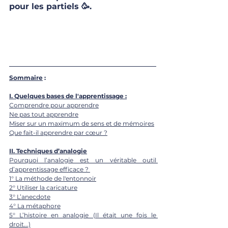
pour les partiels 🥳.
Sommaire
 :
I. 
Quelques bases de l'apprentissage :
Comprendre pour apprendre
Ne pas tout apprendre
Miser sur un maximum de sens et de mémoires
Que fait-il apprendre par cœur ?
II. 
Techniques d’analogie
Pourquoi l’analogie est un véritable outil 
d’apprentissage efficace ? 
1° La méthode de l'entonnoir
2° Utiliser la caricature
3° L’anecdote
4° La métaphore
5° L’histoire en analogie (Il était une fois le 
droit...)