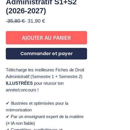
Administratif S1+S2
(2026-2027)
Prix
Prix
 35,80 € 
31,90 €
original
promotionnel
AJOUTER AU PANIER
Commander et payer
Télécharge les meilleures Fiches de Droit
Administratif (Semestre 1 + Semestre 2)
ILLUSTRÉES
pour réussir ton
année/concours !
✔ Illustrées et optimisées pour la
mémorisation
✔ Par un enseignant expert de la matière
(≠ IA non fiable)
✔ Complètes, synthétiques et