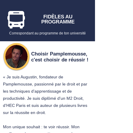
FICHE N°18 – L'EXÉCUTION DES AAU
​2. Les contrats administratifs
FIDÈLES AU
FICHE N°19 – LA NOTION DE
PROGRAMME
CONTRAT ADMINISTRATIF
FICHE N°20 – LE RÉGIME JURIDIQUE
Correspondant au programme de ton université
DES CONTRATS ADMINISTRATIFS
✅
Droit Administratif - Semestre
2
Choisir Pamplemousse,
c'est choisir de réussir !
SEMESTRE 2
« Je suis Augustin, fondateur de
LES LIMITES À L’ACTION
ADMINISTRATIVE
Pamplemousse, passionné par le droit et par
​1. Le principe de légalité
les techniques d'apprentissage et de
​FICHE N°1 – LE CONTENU DU
productivité. Je suis diplômé d'un M2 Droit,
PRINCIPE DE LÉGALITÉ
d'HEC Paris et suis auteur de plusieurs livres
FICHE N°2 – LA PORTÉE DU PRINCIPE
sur la réussite en droit.
DE LÉGALITÉ
FICHE N°3 – LES ATTÉNUATIONS DU
Mon unique souhait : te voir réussir. Mon
PRINCIPE DE LÉGALITÉ