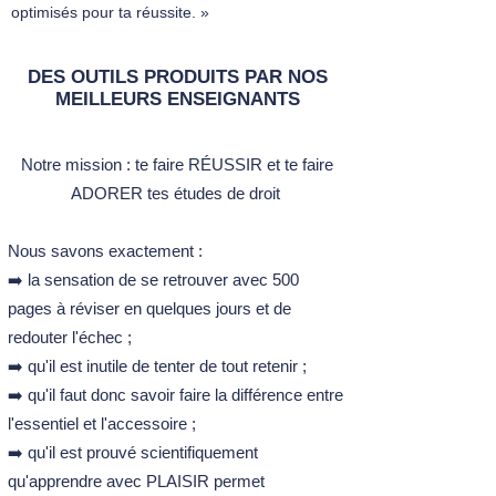
​FICHE N°11 – LA RÉPARTITION DES
optimisés pour ta réussite. »
COMPÉTENCES ENTRE LES DEUX
ORDRES JURIDICTIONNELS
FICHE N°12 – LA VOIE DE FAIT
DES OUTILS PRODUITS PAR NOS
MEILLEURS ENSEIGNANTS
FICHE N°13 – L’ORGANISATION DES
JURIDICTIONS ADMINISTRATIVES
2. Le contrôle juridictionnel de l’action
Notre mission :​ t
e faire RÉUSSIR et te faire
administrative : la procédure contentieuse
ADORER tes études de droit ​
​FICHE N°14 – LES RÈGLES
ENCADRANT LE PROCÈS
ADMINISTRATIF
Nous savons exactement :
FICHE N°15 – LE PROCÈS
➡️ la sensation de se retrouver avec 500
​3. Le contrôle juridictionnel de l’action
pages à réviser en quelques jours et de
administrative : les différents recours
redouter l'échec ;
​FICHE N°16 – LA RECEVABILITÉ DES
➡️ qu'il est inutile de tenter de tout retenir ;
RECOURS
FICHE N°17 – LE RECOURS POUR
➡️ qu'il faut donc savoir faire la différence entre
EXCÈS DE POUVOIR : LE
l'essentiel et l'accessoire ;
CONTENTIEUX DE L’ANNULATION
➡️ qu'il est prouvé scientifiquement
FICHE N°18 – LE CONTENTIEUX DE
qu'apprendre avec PLAISIR permet
PLEINE JURIDICTION : LE RECOURS