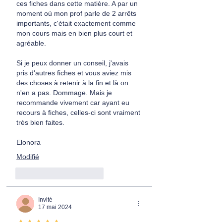
ces fiches dans cette matière. A par un 
moment où mon prof parle de 2 arrêts 
importants, c'était exactement comme 
mon cours mais en bien plus court et 
agréable. 
Si je peux donner un conseil, j'avais 
pris d'autres fiches et vous aviez mis 
des choses à retenir à la fin et là on 
n'en a pas. Dommage. Mais je 
recommande vivement car ayant eu 
recours à fiches, celles-ci sont vraiment 
très bien faites.
Elonora
Modifié
J'aime
Répondre
Invité
17 mai 2024
Noté 5 étoiles sur 5.