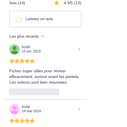
Avis (14)
4.9/5 (13)
Laissez un avis
Les plus récents
Invité
15 avr. 2025
Noté 5 étoiles sur 5.
Fiches super utiles pour réviser 
efficacement, surtout avant les partiels. 
Les notions sont bien résumées.
J'aime
Répondre
Invité
24 mai 2024
Noté 5 étoiles sur 5.