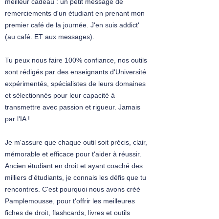
meilleur cadeau : un petit message de
FICHE N°4 – LE CONTRÔLE DE LA
remerciements d'un étudiant en prenant mon
LÉGALITÉ
premier café de la journée. J'en suis addict'
​2. La responsabilité administrative
(au café. ET aux messages).
​FICHE N°5 – LA THÉORIE DE LA
RESPONSABILITÉ ADMINISTRATIVE
FICHE N°6 – LES MODALITÉS DE
Tu peux nous faire 100% confiance, nos outils
RÉPARATION : LE PRÉJUDICE
sont rédigés par des enseignants d'Université
FICHE N°7 – LES MODALITÉS DE
expérimentés, spécialistes de leurs domaines
RÉPARATION : LE LIEN DE CAUSALITÉ
et sélectionnés pour leur capacité à
FICHE N°8 – LA RESPONSABILITÉ
transmettre avec passion et rigueur. Jamais
POUR FAUTE
par l'IA !
FICHE N°9 – LA RESPONSABILITÉ
SANS FAUTE FONDÉE SUR LE RISQUE
Je m'assure que chaque outil soit précis, clair,
FICHE N°10 – LA RESPONSABILITÉ
mémorable et efficace pour t'aider à réussir.
SANS FAUTE FONDÉE SUR LA
Ancien étudiant en droit et ayant coaché des
RUPTURE D’ÉGALITÉ DEVANT LES
CHARGES PUBLIQUES
milliers d'étudiants, je connais les défis que tu
rencontres. C'est pourquoi nous avons créé
LA JUSTICE ADMINISTRATIVE
Pamplemousse, pour t'offrir les meilleures
​1. Les compétences juridictionnelles
fiches de droit, flashcards, livres et outils