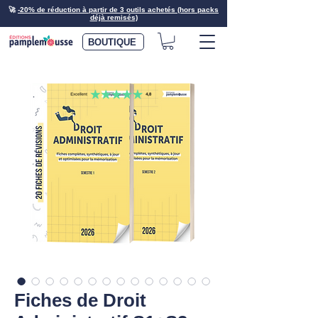
🚀
-20% de réduction à partir de 3 outils achetés (hors packs
déjà remisés)
BOUTIQUE
Fiches de Droit