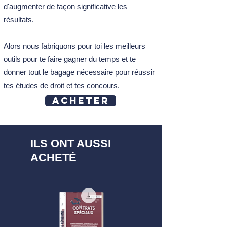
d'augmenter de façon significative les
EN PLEIN CONTENTIEUX
FICHE N°19 – LES RÉFÉRÉS
résultats.
ADMINISTRATIFS : LE CONTENTIEUX
DE L’URGENCE
Alors nous fabriquons pour toi les meilleurs
FICHE N°20 – LES RECOURS CONTRE
outils pour te faire gagner du temps et te
LES DÉCISIONS JURIDICTIONNELLES
donner tout le bagage nécessaire pour réussir
tes études de droit et tes concours.
➡️ Retrouve aussi :
20 Fiches - Droit Administratif S1
Acheter
20 Fiches - Droit Administratif S2
Pack 100 Flashcards du Droit
Administratif + FIGADA
Pack 190 Flashcards du Droit
ILS ONT AUSSI
Administratif S1+S2
ACHETÉ
Tout sur les
fiches de droit
.