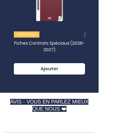
NOUVEAU
NOUVEAU
Fiches Contrats Spéciaux (2026-
2027)
Juridictionnelles (202
Ajouter
AVIS - VOUS EN PARLEZ MIEUX
QUE NOUS ❤️
⭐️⭐️⭐️⭐️⭐️