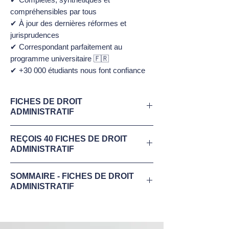
compréhensibles par tous
✔ À jour des dernières réformes et
jurisprudences
✔ Correspondant parfaitement au
programme universitaire 🇫🇷
✔ +30 000 étudiants nous font confiance
FICHES DE DROIT
ADMINISTRATIF
Télécharge maintenant ton
extrait gratuit
REÇOIS 40 FICHES DE DROIT
des Fiches du Droit
ADMINISTRATIF
Administratif
illustrées(PDF).
✔ 40 Fiches de révisions synthétiques et
Le Droit
administratif
est une des
SOMMAIRE - FICHES DE DROIT
optimisées (1 à 3 pages/fiche) - Semestre
ADMINISTRATIF
matières fondamentales de tes études
1 et Semestre 2 en Droit Administratif.
de droit :
✔ Parfaitement à jour du programme
Voici les notions de cours présentes dans
❌ Le Droit administratif est complexe à
universitaire français
les meilleures fiches de droit administratif :
réviser
✔ Enrichies de quiz, articles, exemples et
✅
Droit Administratif - Semestre 1