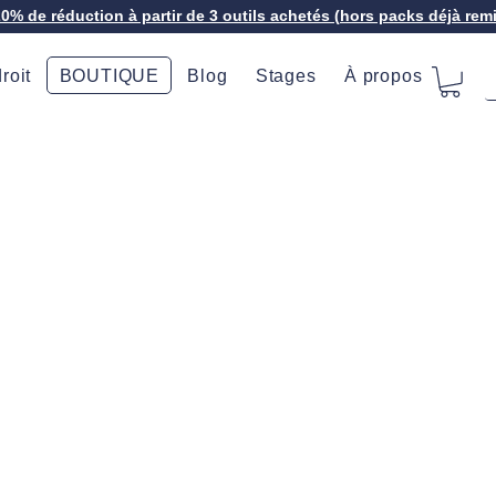
20% de réduction à partir de 3 outils achetés (hors packs déjà rem
roit
BOUTIQUE
Blog
Stages
À propos