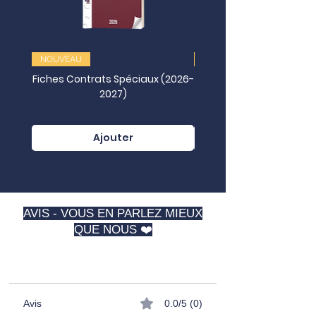
NOUVEAU
NOUVEAU
Fiches Contrats Spéciaux (2026-
2027)
Juridictionnelles (202
Ajouter
AVIS - VOUS EN PARLEZ MIEUX
QUE NOUS ❤️
⭐️⭐️⭐️⭐️⭐️
Avis
0.0/5 (0)