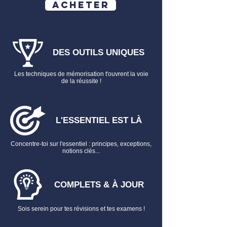
Acheter
➡️ Retrouve aussi :
Pack Flashcards
Relations Individuelles du
Travail
Tout savoir sur les
Fiches de droit
DES OUTILS UNIQUES
Les techniques de mémorisation t'ouvrent la voie
de la réussite !
L'ESSENTIEL EST LÀ
Concentre-toi sur l'essentiel : principes, exceptions,
notions clés...
COMPLETS & À JOUR
Sois serein pour tes révisions et tes examens !