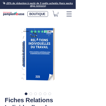
🚀
-20% de réduction à partir de 3 outils achetés (hors packs
déjà remisés)
BOUTIQUE
Fiches Relations