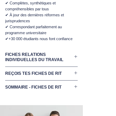
✔ Complètes, synthétiques et
compréhensibles par tous
✔ À jour des dernières réformes et
jurisprudences
✔ Correspondant parfaitement au
programme universitaire
✔+30 000 étudiants nous font confiance
FICHES RELATIONS
INDIVIDUELLES DU TRAVAIL
Télécharge maintenant
REÇOIS TES FICHES DE RIT
ton
extrait gratuit de Fiches Relations
Individuelles du Travail.
✔ 20 fiches de droit synthétiques et
SOMMAIRE - FICHES DE RIT
optimisées (1 à 3 pages/fiche) de
✔
COMPLÈTES
:
Tout le programme
,
Relations Individuelles du Travail
Voici le programme étudié dans les Fiches
résumé dans des fiches prêtes à l'emploi.
✔ Parfaitement à jour du programme
optimisées de Relations Individuelles du
Ne laisse rien au hasard, tout est couvert.
universitaire français
Travail :
✔
FIABLES
:
Rédigées par des experts
✔ Enrichies de quiz, articles, exemples et
en droit
, pas par une IA. Fais confiance à