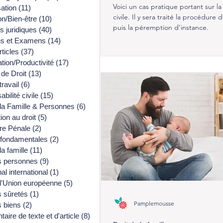
Voici un cas pratique portant sur l
ation
(11)
11 posts
civile. Il y sera traité la procédure 
on/Bien-être
(10)
10 posts
puis la péremption d’instance.
 juridiques
(40)
40 posts
ns et Examens
(14)
14 posts
rticles
(37)
37 posts
tion/Productivité
(17)
17 posts
de Droit
(13)
13 posts
travail
(6)
6 posts
bilité civile
(15)
15 posts
 la Famille & Personnes
(6)
6 posts
ion au droit
(5)
5 posts
re Pénale
(2)
2 posts
 fondamentales
(2)
2 posts
la famille
(11)
11 posts
s personnes
(9)
9 posts
al international
(1)
1 post
 l'Union européenne
(5)
5 posts
s sûretés
(1)
1 post
Pamplemousse
s biens
(2)
2 posts
ire de texte et d'article
(8)
8 posts