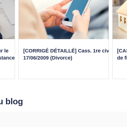
r le
[CORRIGÉ DÉTAILLÉ] Cass. 1re civ,
[CA
nstance
17/06/2009 (Divorce)
de f
u blog