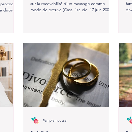
sur la recevabilité d'un message comme
fam
a procédure
mode de preuve (Cass. 1re civ., 17 juin 2009).
div
de divorce
ado
Pamplemousse