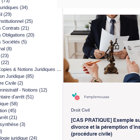
s
(73)
73 posts
juridiques
(34)
34 posts
il
(29)
29 posts
nstitutionnel
(25)
25 posts
s Contrats
(21)
21 posts
s Obligations
(20)
20 posts
s Sociétés
(5)
5 posts
nal
(8)
8 posts
(23)
23 posts
(22)
22 posts
opies & Notions Juridiques
(182)
182 posts
ion Juridique
(85)
85 posts
e Civile
(2)
2 posts
inistratif - Notions
(12)
12 posts
aire d'arrêt
(51)
51 posts
Pamplemousse
ique
(58)
58 posts
Droit Civil
tion
(45)
45 posts
arrêt
(21)
21 posts
[CAS PRATIQUE] Exemple su
 synthèse
(3)
3 posts
divorce et la péremption d'in
3)
3 posts
(procédure civile)
ogie juridique
(24)
24 posts