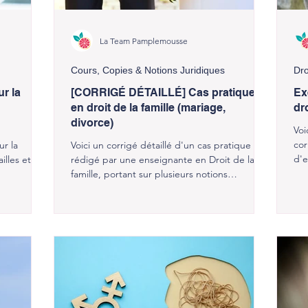
La Team Pamplemousse
Cours, Copies & Notions Juridiques
Dro
r la
[CORRIGÉ DÉTAILLÉ] Cas pratique
Ex
en droit de la famille (mariage,
dr
divorce)
Voi
cor
ur la
Voici un corrigé détaillé d'un cas pratique
d'e
illes et du
rédigé par une enseignante en Droit de la
famille, portant sur plusieurs notions
juridiques : la nullité du mariage, la filiation et
le divorce.