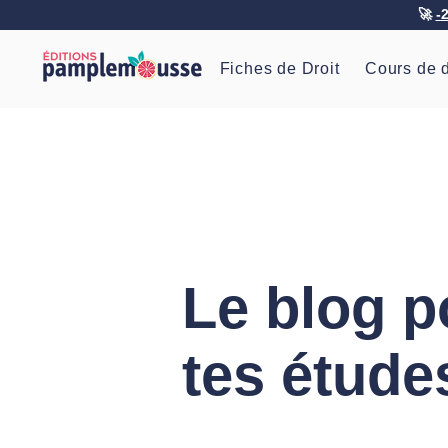
🚀
-
Fiches de Droit
Cours de d
Le blog p
tes étude