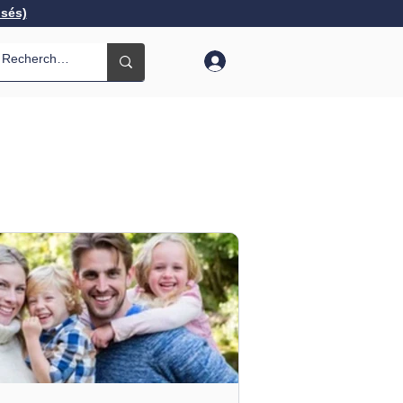
isés)