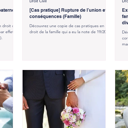
Droit Civil
Dro
aternelle
[Cas pratique] Rupture de l’union et
Ex
conséquences (Famille)
fam
di
n droit de
Découvrez une copie de cas pratiques en
(par effet de
droit de la famille qui a eu la note de 19/20 !
Déc
).
cor
mar