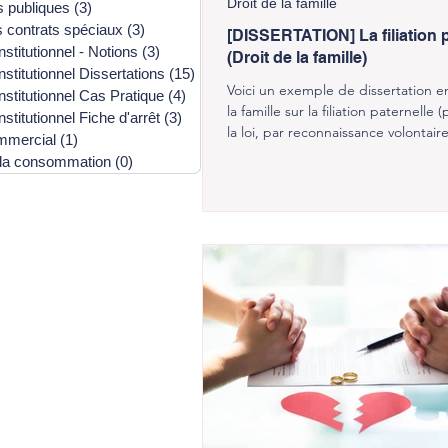
Droit de la famille
 publiques
(3)
3 posts
s contrats spéciaux
(3)
3 posts
[DISSERTATION] La filiation p
nstitutionnel - Notions
(3)
3 posts
(Droit de la famille)
nstitutionnel Dissertations
(15)
15 posts
Voici un exemple de dissertation e
nstitutionnel Cas Pratique
(4)
4 posts
la famille sur la filiation paternelle 
stitutionnel Fiche d'arrêt
(3)
3 posts
la loi, par reconnaissance volontaire
mmercial
(1)
1 post
 la consommation
(0)
0 post