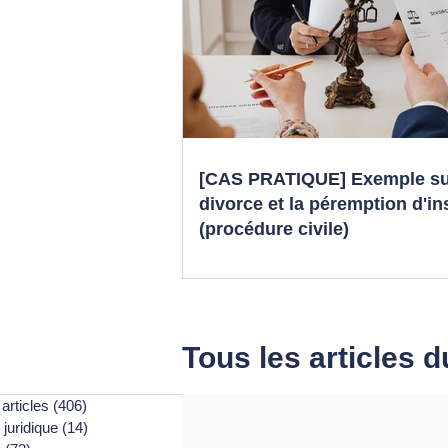
[CAS PRATIQUE] Exemple su
divorce et la péremption d'i
(procédure civile)
Tous les articles d
articles
(406)
406 posts
 juridique
(14)
14 posts