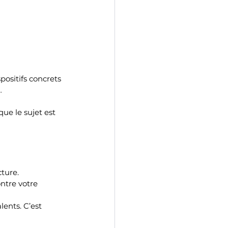
ositifs concrets 
…
e le sujet est 
cture.
ntre votre 
lents. C’est 