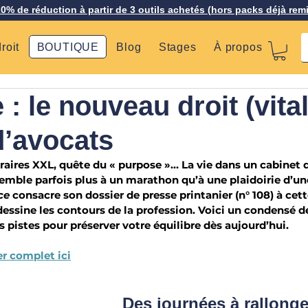
20% de réduction à partir de 3 outils achetés (hors packs déjà rem
roit
BOUTIQUE
Blog
Stages
À propos
 : le nouveau droit (vita
d’avocats
aires XXL, quête du « purpose »… La vie dans un cabinet 
semble parfois plus à un marathon qu’à une plaidoirie d’une
ce
 consacre son dossier de presse printanier (n° 108) à cet
essine les contours de la profession. Voici un condensé d
s pistes pour préserver votre équilibre dès aujourd’hui.
er complet ici
Des journées à rallonge