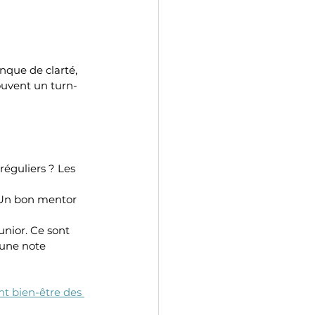
nque de clarté, 
ouvent un turn-
réguliers ? Les 
. Un bon mentor 
nior. Ce sont 
 une note 
t bien-être des 