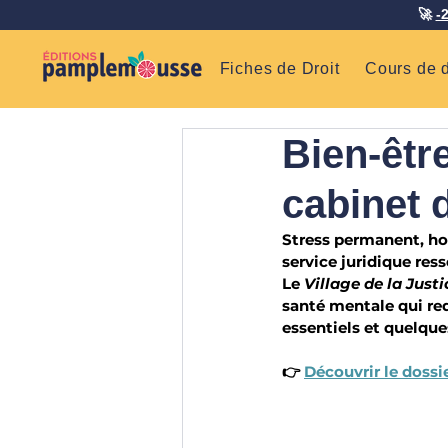
🚀
-
Fiches de Droit
Cours de d
Bien-être
cabinet 
Stress permanent, hor
service juridique res
Le 
Village de la Justi
santé mentale qui red
essentiels et quelque
👉 
Découvrir le dossi