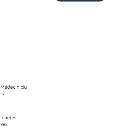
. Médecin du 
as.
 pactes 
rés.