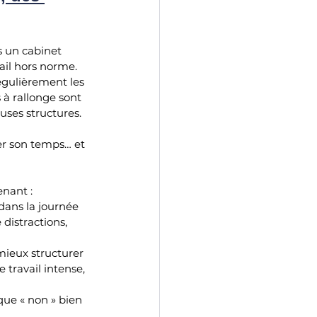
s un cabinet 
ail hors norme. 
égulièrement les 
 à rallonge sont 
ses structures.
er son temps… et 
nant :
dans la journée 
 distractions, 
ieux structurer 
travail intense, 
que « non » bien 