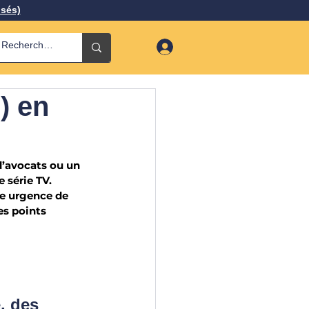
isés)
l) en
d’avocats ou un 
 série TV.
te urgence de 
es points 
, des 