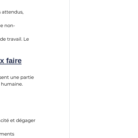
 attendus, 
de non-
e travail. Le 
x faire
sent une partie 
on humaine.
acité et dégager 
oments 