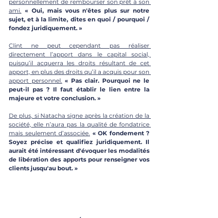
personnellement de rembourser son prêt à son 
ami.
« Oui, mais vous n'êtes plus sur notre 
sujet, et à la limite, dites en quoi / pourquoi / 
fondez juridiquement. » 
Clint ne peut cependant pas réaliser 
directement l’apport dans le capital social, 
puisqu’il acquerra les droits résultant de cet 
apport, en plus des droits qu’il a acquis pour son 
apport personnel.
« Pas clair. Pourquoi ne le 
peut-il pas ? Il faut établir le lien entre la 
majeure et votre conclusion. »
De plus, si Natacha signe après la création de la 
société, elle n’aura pas la qualité de fondatrice 
mais seulement d’associée.
« 
OK fondement ? 
Soyez précise et qualifiez juridiquement.
 Il
aurait été intéressant d'évoquer les modalités 
de libération des apports pour renseigner vos 
clients jusqu'au bout. »