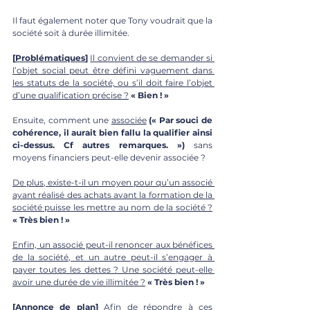
Il faut également noter que Tony voudrait que la 
société soit à durée illimitée. 
[
Problématiques
]
Il convient de se demander si 
l’objet social peut être défini vaguement dans 
les statuts de la société, ou s’il doit faire l’objet 
d’une qualification précise ?
« Bien ! »
Ensuite, comment une 
associée
(« Par souci de 
cohérence, il aurait bien fallu la qualifier ainsi 
ci-dessus. Cf autres remarques. »)
 sans 
moyens financiers peut-elle devenir associée ? 
De plus, existe-t-il un moyen pour qu’un associé 
ayant réalisé des achats avant la formation de la 
société puisse les mettre au nom de la société ?
« Très bien ! »
Enfin, un associé peut-il renoncer aux bénéfices 
de la société, et un autre peut-il s’engager à 
payer toutes les dettes ? Une société peut-elle 
avoir une durée de vie illimitée ?
« Très bien ! »
[
Annonce de plan
] 
Afin de répondre à ces 