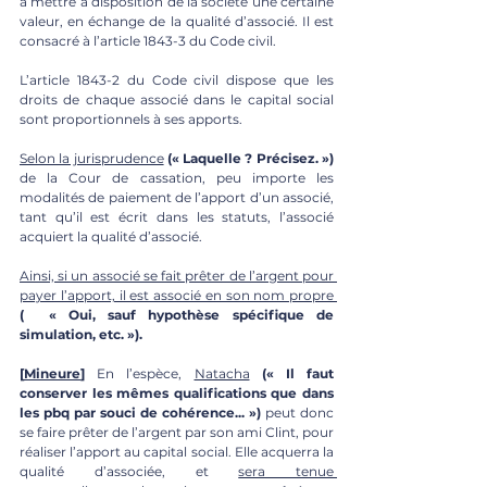
à mettre à disposition de la société une certaine 
valeur, en échange de la qualité d’associé. Il est 
consacré à l’article 1843-3 du Code civil.
L’article 1843-2 du Code civil dispose que les 
droits de chaque associé dans le capital social 
sont proportionnels à ses apports. 
Selon la jurisprudence
 (« Laquelle ? Précisez. ») 
de la Cour de cassation, peu importe les 
modalités de paiement de l’apport d’un associé, 
tant qu’il est écrit dans les statuts, l’associé 
acquiert la qualité d’associé. 
Ainsi, si un associé se fait prêter de l’argent pour 
payer l’apport, il est associé en son nom propre 
(  « 
Oui, sauf hypothèse spécifique de 
simulation, etc. »).
[
Mineure
]
 En l’espèce, 
Natacha
(« Il faut 
conserver les mêmes qualifications que dans 
les pbq par souci de cohérence... »)
peut donc 
se faire prêter de l’argent par son ami Clint, pour 
réaliser l’apport au capital social. Elle acquerra la 
qualité d’associée, et 
sera tenue 