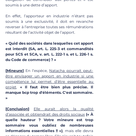
soumis à une dette d’apport. 
En effet, l’apporteur en industrie n’étant pas 
soumis à une exclusivité, il doit en revanche 
reverser à l’entreprise toutes ses rémunérations 
résultant de l’activité objet de l’apport.
« 
Quid des sociétés dans lesquelles cet apport 
est interdit (SA, art. L. 225-3 et commandités 
pour SCS et SCA, v. art. L. 222-1 s. et L. 226-1 s. 
du Code de commerce) ? »
[
Mineure
]
 En l’espèce, 
Natacha pourrait peut-
être envisager un apport en industrie si une 
compétence lui permet d’être essentielle au 
projet
.
 « 
Il faut être bien plus précise. Il 
manque bcp trop d'éléments. C'est sommaire. 
»
[
Conclusion
]
Elle aurait alors la qualité 
d’associée et obtiendrait des droits sociaux
 (« 
À 
quelle hauteur ? Votre mineure est trop 
sommaire vous oubliez de nombreuses 
informations essentielles !! »)
, mais elle devra 