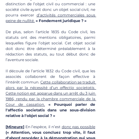
distinction de l’objet civil ou commercial : une 
société civile ayant donc un objet social civil, ne 
pourra exercer 
d’activités commerciales sous 
peine de nullité.
« Fondement juridique ? »
De plus, selon l’article 1835 du Code civil, les 
statuts ont des mentions obligatoires, parmi 
lesquelles figure l’objet social. Cet objet social 
doit donc être déterminé préalablement à la 
rédaction des statuts, au tout début donc de 
l’aventure sociale.
Il découle de l’article 1832 du Code civil, que les 
associés collaborent de façon effective à 
l’intérêt commun. 
Cette collaboration se traduit 
alors par la nécessité d’un 
affectio societatis
. 
Cette notion est apparue dans un arrêt du 3 juin 
1986, rendu par la chambre commerciale de la 
Cour de cassation.
 « Pourquoi parler de 
l'affectio societatis dans une sous-division 
relative à l'objet social ? »
[
Mineure
]
 En l’espèce, il n’est 
donc pas possible
(« Attention, vous concluez trop vite, il faut 
d'abord procéder à la démonstration qui vous 