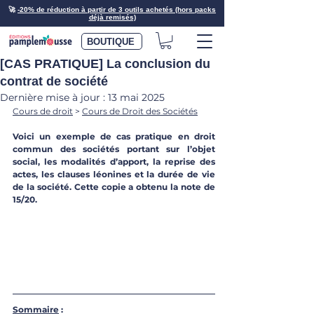
🚀
-20% de réduction à partir de 3 outils achetés (hors packs
déjà remisés)
BOUTIQUE
[CAS PRATIQUE] La conclusion du
contrat de société
Dernière mise à jour :
13 mai 2025
Cours de droit
 > 
Cours de Droit des Sociétés
Voici un exemple de cas pratique en droit 
commun des sociétés portant sur l’objet 
social, les modalités d’apport, la reprise des 
actes, les clauses léonines et la durée de vie 
de la société. Cette copie a obtenu la note de 
15/20.
Sommaire
 :