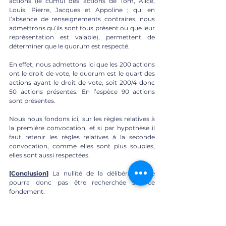
actions (le cumul des actions de Tom, Alice, 
Louis, Pierre, Jacques et Appoline ; qui en 
l’absence de renseignements contraires, nous 
admettrons qu’ils sont tous présent ou que leur 
représentation est valable), permettent de 
déterminer que le quorum est respecté. 
En effet, nous admettons ici que les 200 actions 
ont le droit de vote, le quorum est le quart des 
actions ayant le droit de vote, soit 200/4 donc 
50 actions présentes. En l’espèce 90 actions 
sont présentes. 
Nous nous fondons ici, sur les règles relatives à 
la première convocation, et si par hypothèse il 
faut retenir les règles relatives à la seconde 
convocation, comme elles sont plus souples, 
elles sont aussi respectées. 
[Conclusion]
 La nullité de la délibération ne 
pourra donc pas être recherchée sur ce 
fondement. 
[Majeure]
 Concernant les règles relatives à la 
majorité, régies par l’article L225-96 du Code de 