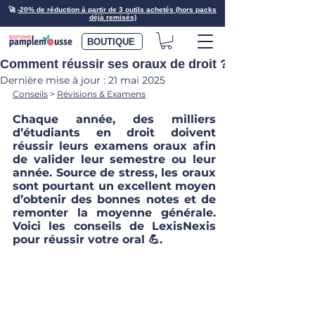
🚀
-20% de réduction à partir de 3 outils achetés (hors packs
déjà remisés)
BOUTIQUE
Comment réussir ses oraux de droit ?
Dernière mise à jour :
21 mai 2025
Conseils
 > 
Révisions & Examens
Chaque année, des milliers 
d’étudiants en droit doivent 
réussir leurs examens oraux afin 
de valider leur semestre ou leur 
année. Source de stress, les oraux 
sont pourtant un excellent moyen 
d’obtenir des bonnes notes et de 
remonter la moyenne générale. 
Voici les conseils de LexisNexis 
pour réussir votre oral 💪.