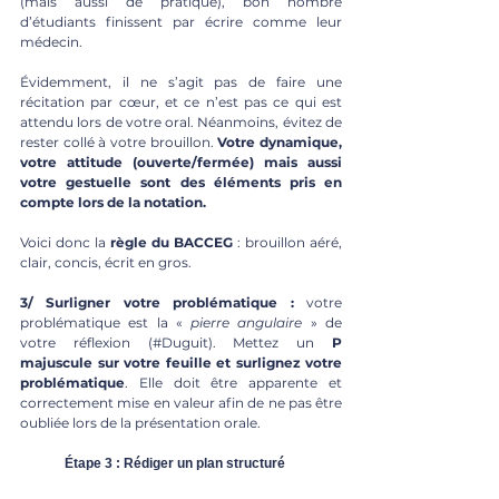
(mais aussi de pratique), bon nombre 
d’étudiants finissent par écrire comme leur 
médecin. 
Évidemment, il ne s’agit pas de faire une 
récitation par cœur, et ce n’est pas ce qui est 
attendu lors de votre oral. Néanmoins, évitez de 
rester collé à votre brouillon.
 Votre dynamique, 
votre attitude (ouverte/fermée) mais aussi 
votre gestuelle sont des éléments pris en 
compte lors de la notation.
Voici donc la
 règle du BACCEG
 : brouillon aéré, 
clair, concis, écrit en gros.
3/ Surligner votre problématique :
 votre 
problématique est la « 
pierre angulaire
 » de 
votre réflexion (#Duguit). Mettez un 
P 
majuscule sur votre feuille et surlignez votre 
problématique
. Elle doit être apparente et 
correctement mise en valeur afin de ne pas être 
oubliée lors de la présentation orale. 
	Étape 3 : Rédiger un plan structuré