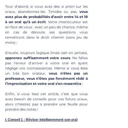
Tout d’abord, si vous avez des 
a priori
 sur les 
oraux, abandonnez-les. Timides ou pas, 
vous 
avez plus de probabilités d’avoir entre 14 et 18 
à un oral qu’à un écrit
. Votre interlocuteur est 
en face de vous : avec un peu de chance, même 
en cas de déroute, ses questions vous 
remettront dans le droit chemin (sans jeu de 
mots) ;
Ensuite, toujours logique (mais sait-on jamais), 
apprenez suffisamment votre cours
. Ne faîtes 
pas l’erreur d’arriver à votre oral en ayant 
négligé vos connaissances. Même si vous êtes 
un très bon orateur, 
vous n'êtes pas un 
professeur, vous n’êtes pas forcément rôdé à 
l’improvisation et votre oral s’en ressentira
 ;
Enfin, si vous lisez cet article, c’est que vous 
avez besoin de conseils pour vos futurs oraux, 
alors n’hésitez pas à prendre une feuille pour 
prendre des notes !
I. Conseil 1 : Réviser intelligemment son oral