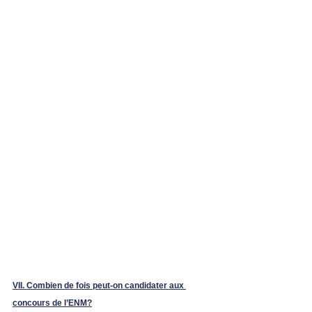
VII. Combien de fois peut-on candidater aux 
concours de l’ENM?