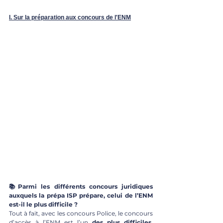
I. 
Sur la préparation aux concours de l'ENM
📚Parmi les différents concours juridiques 
auxquels la prépa ISP prépare, celui de l’ENM 
est-il le plus difficile ?
Tout à fait, avec les concours Police, le concours 
d’accès à l’ENM est l’un 
des plus difficiles
, 