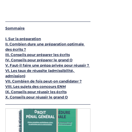
Sommaire
I. Sur la préparation
II. Combien dure une préparation optimale 
des écrits ?
III. C
onseils pour préparer les écrits
IV. Conseils pour préparer le grand O
V. 
Faut-il faire une prépa privée pour réussi
r ? 
VI. 
Les taux de réussite (admissibilité, 
admission
)
VII. 
Combien de fois peut-on candidater
 ?
VIII. 
Les sujets des concours ENM
IX. 
Conseils pour réussir les écrits
X. 
Conseils pour réussir le grand O