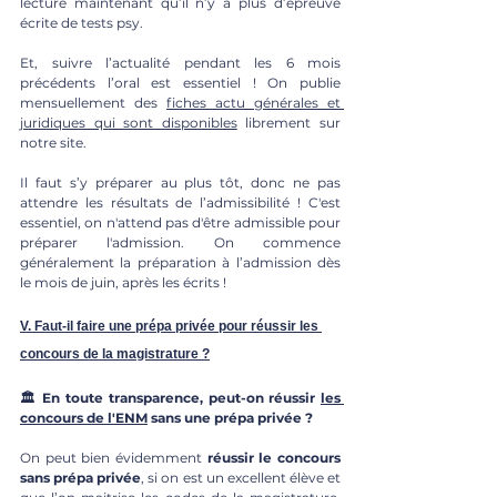
lecture maintenant qu’il n’y a plus d’épreuve 
écrite de tests psy.
Et, suivre l’actualité pendant les 6 mois 
précédents l’oral est essentiel ! On publie 
mensuellement des 
fiches actu générales et 
juridiques qui sont disponibles
 librement sur 
notre site.
Il faut s’y préparer au plus tôt, donc ne pas 
attendre les résultats de l’admissibilité ! C'est 
essentiel, on n'attend pas d'être admissible pour 
préparer l'admission. On commence 
généralement la préparation à l’admission dès 
le mois de juin, après les écrits ! 
V. Faut-il faire une prépa privée pour réussir les 
concours de la magistrature ?
🏛 En toute transparence, peut-on réussir 
les 
concours de l'ENM
 sans une prépa privée ? 
On peut bien évidemment 
réussir le concours 
sans prépa privée
, si on est un excellent élève et 