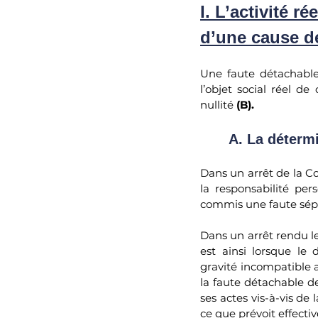
I. L’activité r
d’une cause de
Une faute détachable
l’objet social réel d
nullité 
(B).
	A. La déterm
Dans un arrêt de la C
la responsabilité per
commis une faute sépa
Dans un arrêt rendu l
est ainsi lorsque le
gravité incompatible av
la faute détachable de
ses actes vis-à-vis de 
ce que prévoit effecti