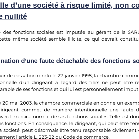
éelle d’une société à risque limité, non c
 nullité
 des fonctions sociales est imputée au gérant de la SAR
e cette même société semble illicite, ce qui devrait constit
ination d’une faute détachable des fonctions s
our de cassation rendu le 27 janvier 1998, la chambre commer
sonnelle d’un dirigeant à l’égard des tiers ne peut être re
rable de ses fonctions et qui lui est personnellement imputa
e 20 mai 2003, la chambre commerciale en donne un exemple :
 dirigeant commet de manière intentionnelle une faute d’u
ec l'exercice normal de ses fonctions sociales. Telle est donc
s fonctions. En conséquence, le dirigeant, qui peut être ten
la société, peut désormais être tenu responsable civilement vis
vement l’article L. 223-22 du Code de commerce.