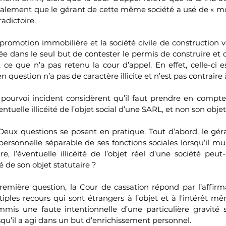
 également que le gérant de cette même société a usé de « m
radictoire.
 promotion immobilière et la société civile de construction 
ée dans le seul but de contester le permis de construire et
ce que n’a pas retenu la cour d’appel. En effet, celle-ci es
n question n’a pas de caractère illicite et n’est pas contraire à
 pourvoi incident considèrent qu’il faut prendre en compte l
tuelle illicéité de l’objet social d’une SARL, et non son objet
Deux questions se posent en pratique. Tout d’abord, le géra
rsonnelle séparable de ses fonctions sociales lorsqu’il mult
, l’éventuelle illicéité de l’objet réel d’une société peut-
té de son objet statutaire ?  
remière question, la Cour de cassation répond par l’affirmati
les recours qui sont étrangers à l’objet et à l'intérêt mêm
mmis une faute intentionnelle d’une particulière gravité 
isqu’il a agi dans un but d’enrichissement personnel. 