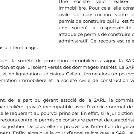
Une société veut réaliser 
immobilière. Pour cela, elle const
civile de construction vente
permis de construire qui lui est f
une société à responsabilité 
attaque ce permis de construire de
administratif. Ce recours est rej
s d’intérêt à agir. 
urs, la société de promotion immobilière assigne la SAR
ion et que lui soient versés des dommages-intérêts. La SARL 
t en liquidation judiciaires. Celle-ci forme alors un pourvoi
motion immobilière et la société civile de construction 
ent, de la part du gérant associé de la SARL, la commiss
particulière gravité incompatible avec l’exercice normal de 
 le requérant au pourvoi principal. En effet, si la juridictio
 recours contre le permis de construire permet de caractériser
 se justifier. De plus, elle ne prouve pas l’intention du gér
ment. Enfin, alors que la cour d’appel relève que la SARL av