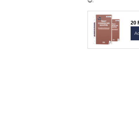
😊.
20 
A