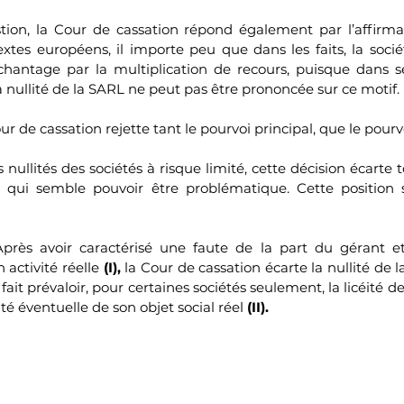
ion, la Cour de cassation répond également par l’affirmati
xtes européens, il importe peu que dans les faits, la sociét
 chantage par la multiplication de recours, puisque dans ses
i, la nullité de la SARL ne peut pas être prononcée sur ce motif.
r de cassation rejette tant le pourvoi principal, que le pourv
nullités des sociétés à risque limité, cette décision écarte t
e qui semble pouvoir être problématique. Cette position s
Après avoir caractérisé une faute de la part du gérant et
n activité réelle 
(I),
 la Cour de cassation écarte la nullité de 
ait prévaloir, pour certaines sociétés seulement, la licéité de 
céité éventuelle de son objet social réel 
(II).