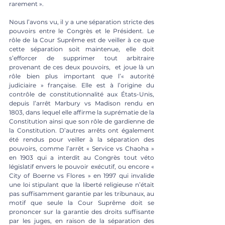
rarement ».  
Nous l’avons vu, il y a une séparation stricte des 
pouvoirs entre le Congrès et le Président. Le 
rôle de la Cour Suprême est de veiller à ce que 
cette séparation soit maintenue, elle doit 
s’efforcer de supprimer tout arbitraire 
provenant de ces deux pouvoirs,  et joue là un 
rôle bien plus important que l’« autorité 
judiciaire » française. Elle est à l’origine du 
contrôle de constitutionnalité aux États-Unis, 
depuis l’arrêt Marbury vs Madison rendu en 
1803, dans lequel elle affirme la suprématie de la 
Constitution ainsi que son rôle de gardienne de 
la Constitution. D’autres arrêts ont également 
été rendus pour veiller à la séparation des 
pouvoirs, comme l’arrêt « Service vs Chaoha » 
en 1903 qui a interdit au Congrès tout véto 
législatif envers le pouvoir exécutif, ou encore « 
City of Boerne vs Flores » en 1997 qui invalide 
une loi stipulant que la liberté religieuse n’était 
pas suffisamment garantie par les tribunaux, au 
motif que seule la Cour Suprême doit se 
prononcer sur la garantie des droits suffisante 
par les juges, en raison de la séparation des 