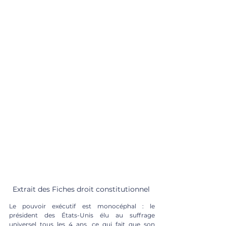
Extrait des Fiches droit constitutionnel 
Le pouvoir exécutif est monocéphal : le 
président des États-Unis élu au suffrage 
universel tous les 4 ans, ce qui fait que son 