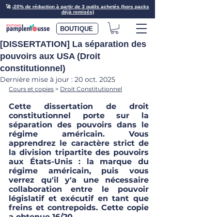
🚀
-20% de réduction à partir de 3 outils achetés (hors packs
déjà remisés)
BOUTIQUE
[DISSERTATION] La séparation des
pouvoirs aux USA (Droit
constitutionnel)
Dernière mise à jour :
20 oct. 2025
Cours et copies
 > 
Droit Constitutionnel
Cette dissertation de droit 
constitutionnel porte sur la 
séparation des pouvoirs dans le 
régime américain. Vous 
apprendrez le caractère strict de 
la division tripartite des pouvoirs 
aux États-Unis : la marque du 
régime américain, puis vous 
verrez qu'il y'a une nécessaire 
collaboration entre le pouvoir 
législatif et exécutif en tant que 
freins et contrepoids. Cette copie 
a obtenue 16/20. 