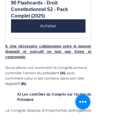
90 Flashcards - Droit 
Constitutionnel S2 - Pack 
Complet (2025)
Acheter
II. Une nécessaire collaboration entre le pouvoir 
législatif et exécutif en tant que freins et 
contrepoids
Nous allons voir comment le Congrès arrive à 
contrôler l’action du président 
(A)
, puis 
comment celui-ci est contenu dans son rôle 
législatif 
(B).
A) Les contrôles du Congrès sur l’action du 
Président 
Le Congrès dispose d’importantes prérogatives 
vis-à-vis du Président : il doit avoir l‘approbation 
de celui-ci pour certaines actions : le Sénat 
ratifie des traités internationaux négociés et 
signés par le président (le Sénat avait refusé de 