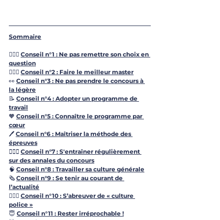
Sommaire
🙅🏻‍♀️ 
Conseil n°1 : Ne pas remettre son choix en 
question
👮🏼‍♂️ 
Conseil n°2 : Faire le meilleur master
👀 
Conseil n°3 : Ne pas prendre le concours à 
la légère
📝 
Conseil n°4 : Adopter un programme de 
travail
🧡 
Conseil n°5 : Connaître le programme par 
cœur
🖊 
Conseil n°6 : Maîtriser la méthode des 
épreuves
🏋🏾‍♀️ 
Conseil n°7 : S'entraîner régulièrement 
sur des annales du concours
🧠 
Conseil n°8 : Travailler sa culture générale
🗞 
Conseil n°9 : Se tenir au courant de 
l’actualité
👮🏼‍♀️ 
Conseil n°10 : S’abreuver de « culture 
police »
😇 
Conseil n°11 : Rester irréprochable !