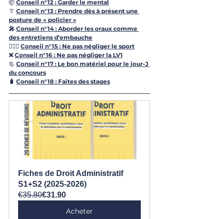
🤯 
Conseil n°12 : Garder le mental
👔 
Conseil n°13 : Prendre dès à présent une 
posture de « policier »
🎤 
Conseil n°14 : Aborder les oraux comme 
des entretiens d’embauche
🏃🏼‍♀️ 
Conseil n°15 : Ne pas négliger le sport
❌ 
Conseil n°16 : Ne pas négliger la LV1
📃 
Conseil n°17 : Le bon matériel pour le jour-J 
du concours
🧳 
Conseil n°18 : Faites des stages
Fiches de Droit Administratif 
S1+S2 (2025-2026)
€35.80
€31.90
Acheter