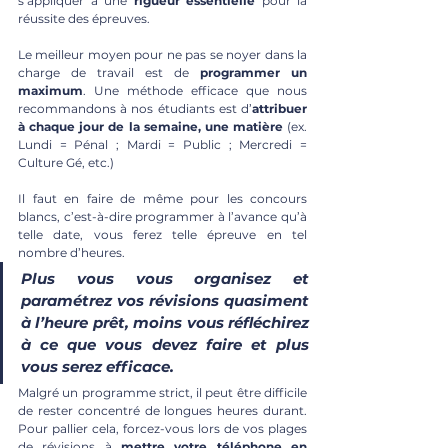
s’appliquer à une
 rigueur essentielle
 pour la 
réussite des épreuves. 
Le meilleur moyen pour ne pas se noyer dans la 
charge de travail est de 
programmer un 
maximum
. Une méthode efficace que nous 
recommandons à nos étudiants est d’
attribuer 
à chaque jour de la semaine, une matière
 (ex. 
Lundi = Pénal ; Mardi = Public ; Mercredi = 
Culture Gé, etc.) 
Il faut en faire de même pour les concours 
blancs, c’est-à-dire programmer à l’avance qu’à 
telle date, vous ferez telle épreuve en tel 
nombre d’heures. 
Plus vous vous organisez et 
paramétrez vos révisions quasiment 
à l’heure prêt, moins vous réfléchirez 
à ce que vous devez faire et plus 
vous serez efficace. 
Malgré un programme strict, il peut être difficile 
de rester concentré de longues heures durant. 
Pour pallier cela, forcez-vous lors de vos plages 
de révisions à 
mettre votre téléphone en 