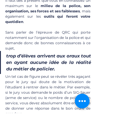
Il faut dès à présent que vous en connaissiez un 
maximum sur le 
milieu de la police, son 
organisation, ses forces et ses faiblesses
, mais 
également sur les
 outils qui feront votre 
quotidien
. 
Sans parler de l’épreuve de QRC qui porte 
notamment sur l’organisation de la police et qui 
demande donc de bonnes connaissances à ce 
sujet, 
trop d’élèves arrivent aux oraux tout 
en ayant aucune idée de la réalité 
du métier de policier. 
Un tel cas de figure peut se révéler très agaçant 
pour le jury qui doute de la motivation de 
l’étudiant à rentrer dans le métier. Par exemple, 
si le jury vous demande le poids d’un SIG-Sauer 
(arme de service) ou le nombre de policiers en 
service, vous devez absolument être en mesure 
de donner une réponse dans le bon ordre de 
grandeur. 
Pour être au courant du quotidien d’un policier, 
il est bien sûr intéressant de pouvoir 
effectuer 