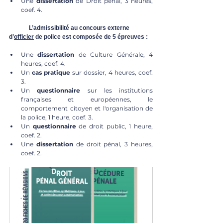
Une 
dissertation 
de Droit pénal, 3 heures, 
coef. 4. 
	L’admissibilité au concours externe 
d’
officier
 de police est composée de 
5 épreuves :
Une 
dissertation 
de Culture Générale, 4 
heures, coef. 4. 
Un 
cas pratique
 sur dossier, 4 heures, coef. 
3. 
Un 
questionnaire
 sur les institutions 
françaises et européennes, le 
comportement citoyen et l'organisation de 
la police, 1 heure, coef. 3. 
Un 
questionnaire 
de droit public, 1 heure, 
coef. 2. 
Une 
dissertation 
de droit pénal, 3 heures, 
coef. 2. 