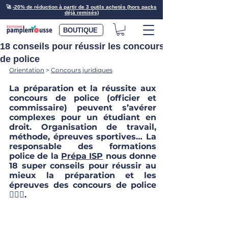
🚀
-20% de réduction à partir de 3 outils achetés (hors packs
déjà remisés)
BOUTIQUE
18 conseils pour réussir les concours
de police
Orientation
 > 
Concours juridiques
La préparation et la réussite aux 
concours de police (officier et 
commissaire) peuvent s’avérer 
complexes pour un étudiant en 
droit. Organisation de travail, 
méthode, épreuves sportives… La 
responsable des formations 
police de la
Prépa ISP
 nous donne 
18 super conseils pour réussir au 
mieux la préparation et les 
épreuves des concours de police 
👮🏼‍♀️. 