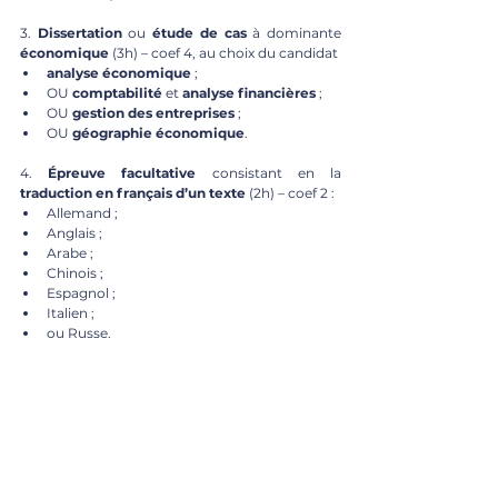
3. 
Dissertation
 ou 
étude de cas
 à dominante 
économique
 (3h) – coef 4, au choix du candidat 
analyse économique
 ;
OU 
comptabilité
 et 
analyse financières
 ;
OU 
gestion des entreprises
 ;
OU 
géographie économique
.
4. 
Épreuve facultative
 consistant en la 
traduction en français d’un texte
 (2h) – coef 2 :
Allemand ;
Anglais ;
Arabe ;
Chinois ; 
Espagnol ;
Italien ;
ou Russe. 