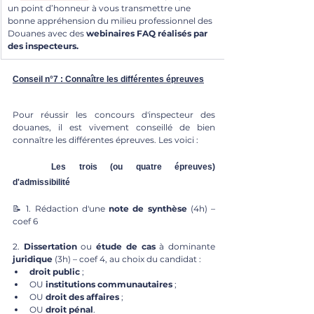
un point d’honneur à vous transmettre une 
bonne appréhension du milieu professionnel des 
Douanes avec des 
webinaires FAQ réalisés par 
des inspecteurs.
Conseil n°7 : Connaître les différentes épreuves
Pour réussir les concours d'inspecteur des 
douanes, il est vivement conseillé de bien 
connaître les différentes épreuves. Les voici :
	Les trois (ou quatre épreuves) 
d'admissibilité
📝
 1. Rédaction d'une 
note de synthèse
 (4h) – 
coef 6
2. 
Dissertation
 ou 
étude de cas 
à dominante 
juridique
 (3h) – coef 4, au choix du candidat : 
droit public
 ;
OU 
institutions communautaires
 ;
OU 
droit des affaires
 ;
OU 
droit pénal
.