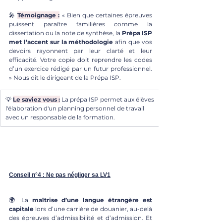
🎤 
Témoignage :
 « Bien que certaines épreuves 
puissent paraître familières comme la 
dissertation ou la note de synthèse, la 
Prépa ISP 
met l’accent sur la méthodologie
 afin que vos 
devoirs rayonnent par leur clarté et leur 
efficacité. Votre copie doit reprendre les codes 
d’un exercice rédigé par un futur professionnel. 
» Nous dit le dirigeant de la Prépa ISP.
💡 
Le saviez vous :
 La prépa ISP permet aux élèves 
l'élaboration d'un planning personnel de travail 
avec un responsable de la formation. 
Conseil n°4 : Ne pas négliger sa LV1
🌍 
La 
maîtrise d’une langue étrangère est 
capitale
 lors d’une carrière de douanier, au-delà 
des épreuves d’admissibilité et d’admission. Et 