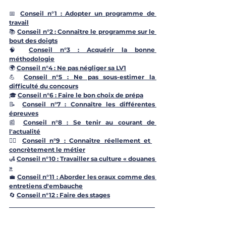
📅 
Conseil n°1 : Adopter un programme de 
travail
📚 
Conseil n°2 : Connaître le programme sur le 
bout des doigts
🧠 
Conseil n°3 : Acquérir la bonne 
méthodologie
🌍 
Conseil n°4 : Ne pas négliger sa LV1
💪 
Conseil n°5 : Ne pas sous-estimer la 
difficulté du concours
🎓 
Conseil n°6 : Faire le bon choix de prépa
📝 
Conseil n°7 : Connaître les différentes 
épreuves
📰 
Conseil n°8 : Se tenir au courant de 
l'actualité
👮‍♂️ 
Conseil n°9 : Connaître réellement et 
concrètement le métier
🛃 
Conseil n°10 : Travailler sa culture « douanes 
»
💼 
Conseil n°11 : Aborder les oraux comme des 
entretiens d'embauche
🔄 
Conseil n°12 : Faire des stages