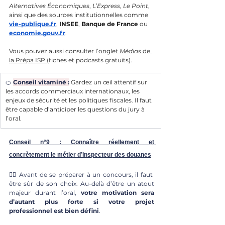
Alternatives Économiques
, 
L’Express
, 
Le Point
, 
ainsi que des sources institutionnelles comme 
vie-publique.fr
, 
INSEE
, 
Banque de France
 ou 
economie.gouv.fr
.
Vous pouvez aussi consulter l’
onglet 
Médias
 de 
la Prépa ISP 
(fiches et podcasts gratuits).
🍊 
Conseil vitaminé :
Gardez un œil attentif sur 
les accords commerciaux internationaux, les 
enjeux de sécurité et les politiques fiscales. Il faut 
être capable d’anticiper les questions du jury à 
l’oral.
Conseil n°9 : Connaître réellement et 
concrètement le métier d’inspecteur des douanes
👮‍♂️ 
Avant de se préparer à un concours, il faut 
être sûr de son choix. Au-delà d’être un atout 
majeur durant l’oral, 
votre motivation sera 
d’autant plus forte si votre projet 
professionnel est bien défini
.