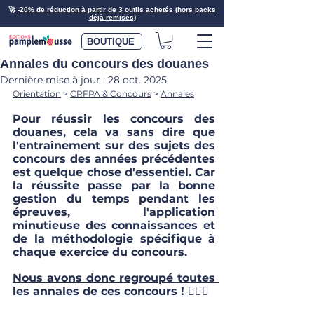
🚀
-20% de réduction à partir de 3 outils achetés (hors packs
déjà remisés)
BOUTIQUE
Annales du concours des douanes
Dernière mise à jour :
28 oct. 2025
Orientation
 > 
CRFPA & Concours
> 
Annales
Pour réussir les concours des 
douanes, cela va sans dire que 
l'entraînement sur des sujets des 
concours des années précédentes 
est quelque chose d'essentiel. Car 
la réussite passe par la bonne 
gestion du temps pendant les 
épreuves, l'application 
minutieuse des connaissances et 
de la méthodologie spécifique à 
chaque exercice du concours. 
Nous avons donc regroupé toutes 
les annales de ces concours !
🙇🏽‍♀️