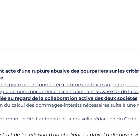
nt acte d’une rupture abusive des pourparlers sur les critè
ce
 des pourparlers considérée comme contraire au principe de 
règle de non-concurrence accentuant la mauvaise foi de la soc
fiée au regard de la collaboration active des deux sociétés
ion du calcul des dommages-intérêts nécessaires suite à une 
nfirmant le droit antérieur et la nouvelle rédaction du Code c
le fruit de la réflexion d’un étudiant en droit. La découvrir 