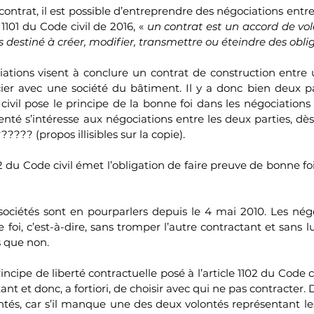
ontrat, il est possible d’entreprendre des négociations entre 
e 1101 du Code civil de 2016, « 
un contrat est un accord de vol
 destiné à créer, modifier, transmettre ou éteindre des oblig
iations visent à conclure un contrat de construction entre u
er avec une société du bâtiment. Il y a donc bien deux par
 civil pose le principe de la bonne foi dans les négociations 
nté s’intéresse aux négociations entre les deux parties, dès 
????? (propos illisibles sur la copie).
1112 du Code civil émet l’obligation de faire preuve de bonne 
 sociétés sont en pourparlers depuis le 4 mai 2010. Les négo
oi, c’est-à-dire, sans tromper l’autre contractant et sans lui
s que non. 
rincipe de liberté contractuelle posé à l’article 1102 du Code civi
nt et donc, a fortiori, de choisir avec qui ne pas contracter. D
tés, car s’il manque une des deux volontés représentant les 