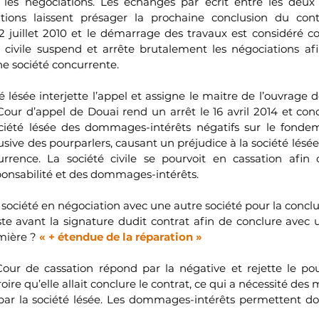
 les négociations. Les échanges par écrit entre les deux 
ions laissent présager la prochaine conclusion du contr
2 juillet 2010 et le démarrage des travaux est considéré 
 civile suspend et arrête brutalement les négociations afi
 société concurrente. 
é lésée interjette l’appel et assigne le maitre de l’ouvrage de 
 Cour d’appel de Douai rend un arrêt le 16 avril 2014 et con
ociété lésée des dommages-intérêts négatifs sur le fondeme
sive des pourparlers, causant un préjudice à la société lésée
urrence. La société civile se pourvoit en cassation afin
ponsabilité et des dommages-intérêts.
société en négociation avec une autre société pour la conclu
uste avant la signature dudit contrat afin de conclure avec 
mière ? 
« + étendue de la réparation »
Cour de cassation répond par la négative et rejette le pourv
croire qu’elle allait conclure le contrat, ce qui a nécessité des
par la société lésée. Les dommages-intérêts permettent do