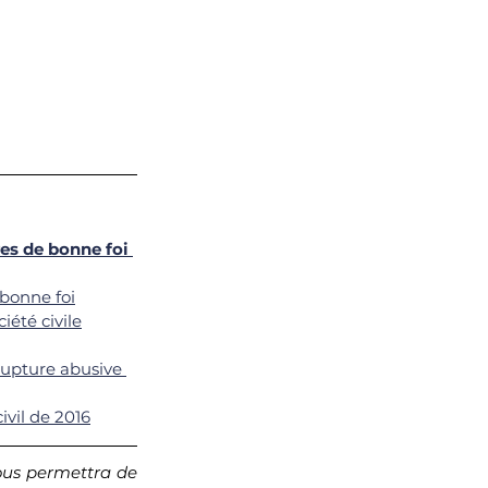
res de bonne foi 
bonne foi
iété civile
rupture abusive 
ivil de 2016
vous permettra de 