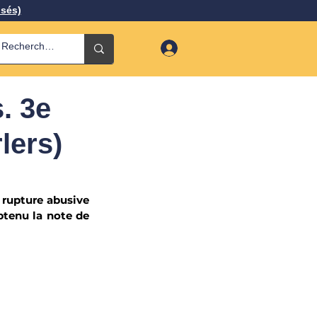
isés)
. 3e
lers)
 
rupture abusive 
btenu la note de 