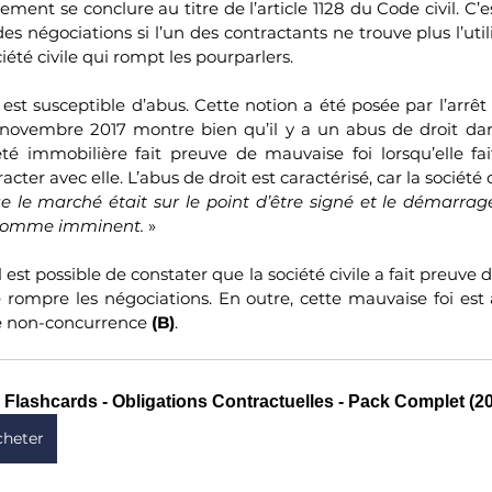
ment se conclure au titre de l’article 1128 du Code civil. C’est
des négociations si l’un des contractants ne trouve plus l’utili
ciété civile qui rompt les pourparlers. 
est susceptible d’abus. Cette notion a été posée par l’arrêt 
0 novembre 2017 montre bien qu’il y a un abus de droit dan
té immobilière fait preuve de mauvaise foi lorsqu’elle fait 
acter avec elle. L’abus de droit est caractérisé, car la société ci
e le marché était sur le point d’être signé et le démarrag
 comme imminent. 
»
 il est possible de constater que la société civile a fait preuve 
 rompre les négociations. En outre, cette mauvaise foi est 
de non-concurrence 
(B)
.
 Flashcards - Obligations Contractuelles - Pack Complet (2
cheter