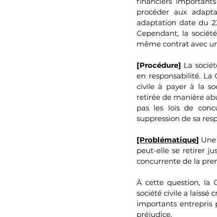
financiers importants
procéder aux adaptat
adaptation date du 2
Cependant, la société
même contrat avec une
[Procédure]
 La sociét
en responsabilité. La
civile à payer à la s
retirée de manière abu
pas les lois de conc
suppression de sa res
[Problématique
]
 Une 
peut-elle se retirer j
concurrente de la pre
À cette question, la 
société civile a laissé 
importants entrepris 
préjudice. 