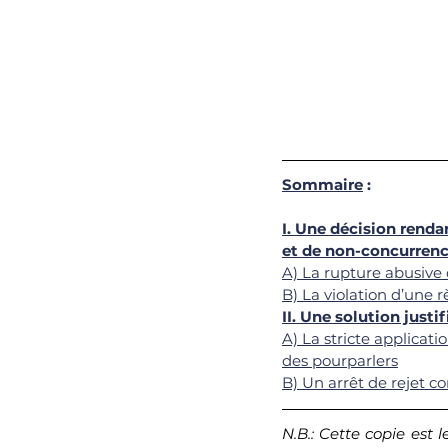
Sommaire
 :
I. Une décision renda
et de non-concurren
A) La rupture abusive
B) La violation d’une 
II. Une solution justi
A) La stricte applicat
des pourparlers
B) Un arrêt de rejet co
N.B.: Cette copie est 