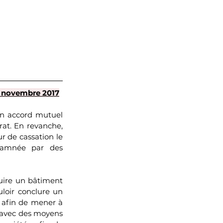
30 novembre 2017
 un accord mutuel 
rat. En revanche, 
r de cassation le 
damnée par des 
uire un bâtiment 
uloir conclure un 
e afin de mener à 
 avec des moyens 