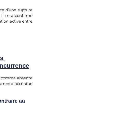
te d’une rupture 
. Il sera confirmé 
ion active entre 
s 
oncurrence
ée comme absente 
urrente accentue 
ntraire au 