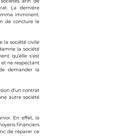
sociétés afin de 
at. La dernière 
comme imminent. 
n de conclure le 
la société civile 
damne la société 
nt qu’elle s’est 
 et ne respectant 
 de demander la 
sion d’un contrat 
une autre société 
oi. En effet, la 
 moyens financiers 
nc de réparer ce 