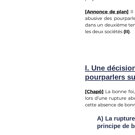
[Annonce de plan]
I
abusive des pourparle
dans un deuxième temps
les deux sociétés 
(II)
.
I. Une décisio
pourparlers su
[Chapô]
 La bonne foi
lors d’une rupture ab
cette absence de bonn
A) La ruptur
principe de b