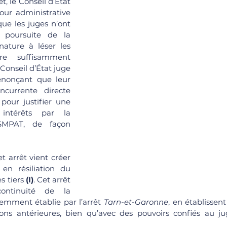
t, le Conseil d’État 
our administrative 
ue les juges n’ont 
 poursuite de la 
ature à léser les 
re suffisamment 
 Conseil d’État juge 
énonçant que leur 
currente directe 
 pour justifier une 
intérêts par la 
SMPAT, de façon 
et arrêt vient créer 
n résiliation du 
s tiers 
(I)
. Cet arrêt 
ontinuité de la 
emment établie par l’arrêt 
Tarn-et-Garonne
, en établissent
ons antérieures, bien qu’avec des pouvoirs confiés au ju