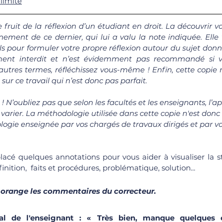
limité
le fruit de la réflexion d’un étudiant en droit. La découvrir 
ement de ce dernier, qui lui a valu la note indiquée. Elle 
ls pour formuler votre propre réflexion autour du sujet donné
ement interdit et n’est évidemment pas recommandé si v
autres termes, réfléchissez vous-même ! Enfin, cette copie n
sur ce travail qui n’est donc pas parfait.
n ! N’oubliez pas que selon les facultés et les enseignants, l’a
rier. La méthodologie utilisée dans cette copie n'est donc p
ogie enseignée par vos chargés de travaux dirigés et par v
lacé quelques annotations pour vous aider à visualiser la st
inition,  faits et procédures, problématique, solution...
 orange les commentaires du correcteur.
l de l'enseignant : « Très bien, manque quelques ex