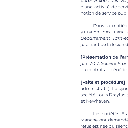
porphyroïdes des Vos
d’une activité de serv
notion de service publ
	Dans la matière des contrats administratifs, il est possible de se poser la question de la 
Département Tarn-e
justifiant de la lésion
[Présentation de l’arr
juin 2017, 
Société Fra
du contrat au bénéfice 
[Faits et procédure]
 
administratif). Le sy
société Louis Dreyfus 
et Newhaven. 
	Les sociétés France-Manche et The Channel Group qui exploitent le tunnel aussi sous la 
Manche ont demandé au
refus est née du sile