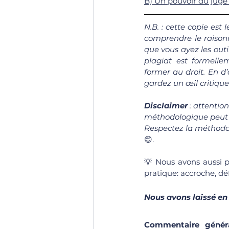
B) Un pouvoir du juge 
N.B. : cette copie est 
comprendre le raisonn
que vous ayez les outi
plagiat est formell
former au droit. En d’
gardez un œil critique 
Disclaimer 
: attentio
méthodologique peut va
Respectez la méthodol
😊.
💡 Nous avons aussi p
pratique: accroche, déf
Nous avons laissé en
Commentaire généra