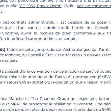
ges
), soit parce qu’il confère à son titulaire une participat
ice public (
CE, 1956, 
Époux Bertin
) [Ndlr : 
Voir un commentair
ic
]. 
t-Garonne
, ouvre le recours de plein contentieux aux tie
 d’un intérêt suffisamment direct et certain. 
êt]
 L’idée de cette jurisprudence s’est prolongée par l’arrêt
nce Manche
, du Conseil d’État. Cet arrêt crée un nouveau recou
des tiers. 
Il s’agissait d’une convention de délégation de service public
ndicat mixte de promotion de l’activité transmanche (SMPAT
armateurs SAS exploitation, l’exploitation d’une liaison mari
 SMPAT de prononcer la résiliation du contrat. Une décis
nce gardé pendant plus de deux mois par le président du SMP