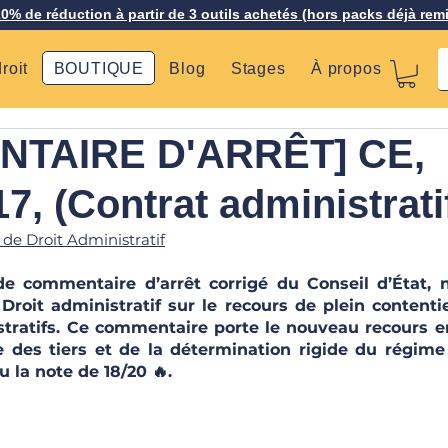
20% de réduction à partir de 3 outils achetés (hors packs déjà rem
roit
BOUTIQUE
Blog
Stages
À propos
TAIRE D'ARRÊT] CE,
7, (Contrat administrati
 de Droit Administratif
e commentaire d’arrêt corrigé du Conseil d’État, 
roit administratif sur le recours de plein contenti
tratifs. Ce commentaire porte le nouveau recours en 
 des tiers et de la détermination rigide du régime 
 la note de 18/20 🔥.