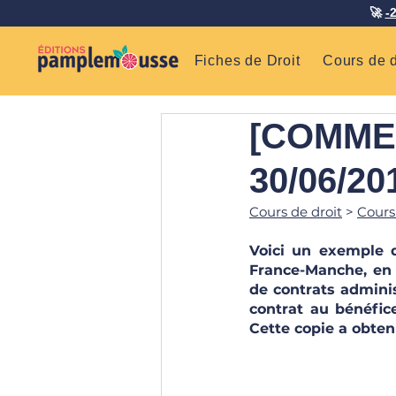
🚀
-
Fiches de Droit
Cours de d
[COMMEN
30/06/201
Cours de droit
 > 
C
ours
Voici un exemple d
France-Manche, en D
de contrats adminis
contrat au bénéfice
Cette copie a obtenu