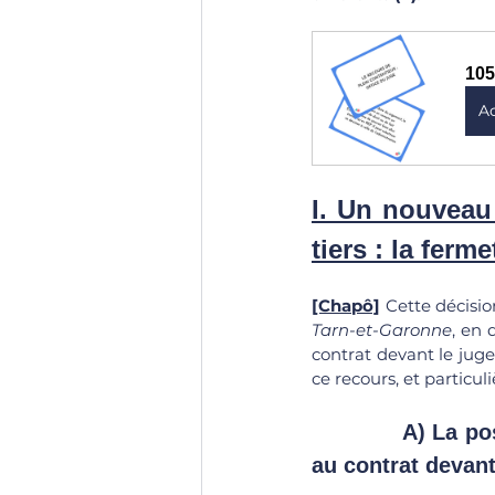
105
A
I. Un nouveau 
tiers : la fer
[Chapô]
Cette décisio
Tarn-et-Garonne
, en 
contrat devant le juge 
ce recours, et particuli
		A) La possibilité d’attaquer le refus de l’administration de mettre fin 
au contrat devant