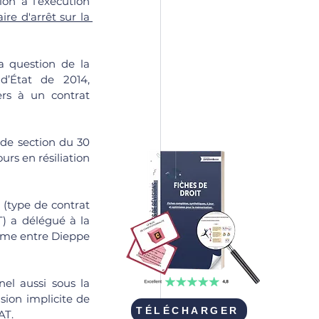
ion à l’exécution 
e d'arrêt sur la 
situation des tiers vis-à-vis d’un contrat administratif. L’arrêt du Conseil d’État de 2014, 
rs à un contrat 
 de section du 30 
rs en résiliation 
 (type de contrat 
) a délégué à la 
time entre Dieppe 
ion implicite de 
TÉLÉCHARGER
AT. 