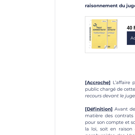
raisonnement du juge
40 
A
[Accroche]
 L’affaire
public chargé de cette af
recours devant le juge
[Définition]
 Avant de 
matière des contrats 
pour son compte et sou
la loi, soit en raison