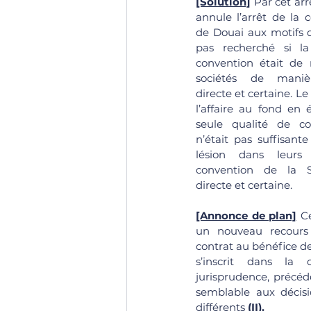
[Solution]
 Par cet arrê
annule l’arrêt de la c
de Douai aux motifs q
pas recherché si la
convention était de n
sociétés de maniè
directe et certaine. Le
l’affaire au fond en 
seule qualité de con
n’était pas suffisante
lésion dans leurs 
convention de la 
directe et certaine. 
[Annonce de plan]
 C
un nouveau recours e
contrat au bénéfice de
s’inscrit dans la c
jurisprudence, précéd
semblable aux décisi
différents 
(II). 