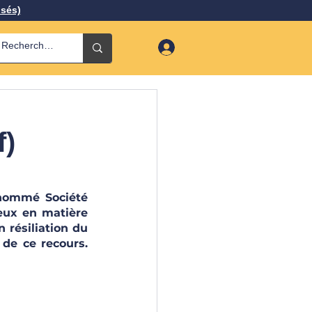
isés)
f)
nommé Société 
eux en matière 
résiliation du 
de ce recours. 