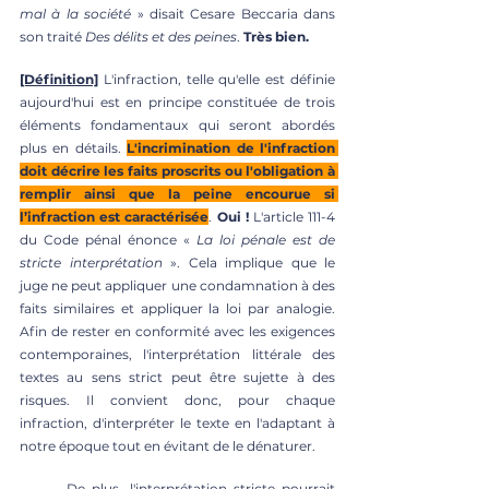
mal à la société
 » disait Cesare Beccaria dans 
son traité 
Des délits et des peines
. 
Très bien.
[Définition]
 L'infraction, telle qu'elle est définie 
aujourd'hui est en principe constituée de trois 
éléments fondamentaux qui seront abordés 
plus en détails. 
L'incrimination de l'infraction 
doit décrire les faits proscrits ou l'obligation à 
remplir ainsi que la peine encourue si 
l’infraction est caractérisée
. 
Oui !
 L'article 111-4 
du Code pénal énonce « 
La loi pénale est de 
stricte interprétation
 ». Cela implique que le 
juge ne peut appliquer une condamnation à des 
faits similaires et appliquer la loi par analogie. 
Afin de rester en conformité avec les exigences 
contemporaines, l'interprétation littérale des 
textes au sens strict peut être sujette à des 
risques. Il convient donc, pour chaque 
infraction, d'interpréter le texte en l'adaptant à 
notre époque tout en évitant de le dénaturer. 
	De plus, l'interprétation stricte pourrait 