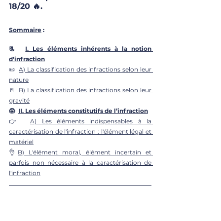
18/20 🔥.
Sommaire
 : 
📃  
I. Les éléments inhérents à la notion 
d’infraction
📜  
A) La classification des infractions selon leur 
nature
📄  
B) La classification des infractions selon leur 
gravité
😱  
II. Les éléments constitutifs de l’infraction
👉  
A) Les éléments indispensables à la 
caractérisation de l'infraction : l'élément légal et 
matériel
👌
B) L'élément moral, élément incertain et 
parfois non nécessaire à la caractérisation de 
l'infraction