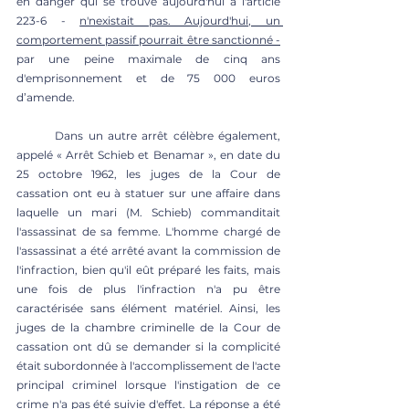
en danger qui se trouve aujourd'hui à l'article 
223-6 - 
n'nexistait pas. Aujourd'hui, un 
comportement passif pourrait être sanctionné -
par une peine maximale de cinq ans 
d'emprisonnement et de 75 000 euros 
d’amende.
	Dans un autre arrêt célèbre également, 
appelé « Arrêt Schieb et Benamar », en date du 
25 octobre 1962, les juges de la Cour de 
cassation ont eu à statuer sur une affaire dans 
laquelle un mari (M. Schieb) commanditait 
l'assassinat de sa femme. L'homme chargé de 
l'assassinat a été arrêté avant la commission de 
l'infraction, bien qu'il eût préparé les faits, mais 
une fois de plus l'infraction n'a pu être 
caractérisée sans élément matériel. Ainsi, les 
juges de la chambre criminelle de la Cour de 
cassation ont dû se demander si la complicité 
était subordonnée à l'accomplissement de l'acte 
principal criminel lorsque l'instigation de ce 
crime n'a pas été suivie d'effet. La réponse a été 