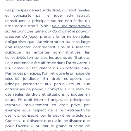
Les principes généraux de droit, qui sont révélés 
et consacrés par le juge administratif, 
constituent la principale source non-écrite du 
droit administratif [
Ndlr : 
voir une dissertation 
sur les principes généraux du droit et le pouvoir 
créateur du juge
], prenant la forme de règles 
obligatoires que l’Administration au sens large 
doit respecter, comprenant ainsi la Puissance 
publique, les autorités administratives, les 
collectivités territoriales, les agents de l’État etc. 
Leur existence a été affirmée dans l’arrêt 
Aramu
du Conseil d’État, datant du 26 octobre 1945. 
Parmi ces principes, l’on retrouve le principe de 
sécurité juridique. En droit européen, ce 
principe permettait aux particuliers et aux 
entreprises de pouvoir compter sur la stabilité 
des règles de droit et situations juridiques en 
cours. En droit interne français, ce principe se 
retrouve implicitement en droit privé, par 
exemple sous l’aspect de la non-rétroactivité 
des lois, consacré par le deuxième article du 
Code civil qui dispose que « la loi ne dispose que 
pour l’avenir », ou par le grand principe de 