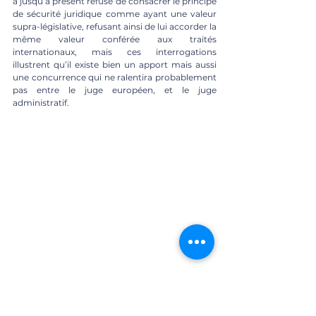
a jusqu’à présent refusé de consacrer le principe 
de sécurité juridique comme ayant une valeur 
supra-législative, refusant ainsi de lui accorder la 
même valeur conférée aux traités 
internationaux, mais ces interrogations 
illustrent qu’il existe bien un apport mais aussi 
une concurrence qui ne ralentira probablement 
pas entre le juge européen, et le juge 
administratif. 
B) L’adoption d’une position à nuancer par 