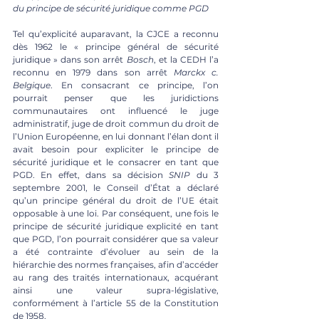
du principe de sécurité juridique comme PGD
Tel qu’explicité auparavant, la CJCE a reconnu 
dès 1962 le « principe général de sécurité 
juridique » dans son arrêt 
Bosch
, et la CEDH l’a 
reconnu en 1979 dans son arrêt 
Marckx c. 
Belgique
. En consacrant ce principe, l’on 
pourrait penser que les juridictions 
communautaires ont influencé le juge 
administratif, juge de droit commun du droit de 
l’Union Européenne, en lui donnant l’élan dont il 
avait besoin pour expliciter le principe de 
sécurité juridique et le consacrer en tant que 
PGD. En effet, dans sa décision 
SNIP
 du 3 
septembre 2001, le Conseil d’État a déclaré 
qu’un principe général du droit de l’UE était 
opposable à une loi. Par conséquent, une fois le 
principe de sécurité juridique explicité en tant 
que PGD, l’on pourrait considérer que sa valeur 
a été contrainte d’évoluer au sein de la 
hiérarchie des normes françaises, afin d’accéder 
au rang des traités internationaux, acquérant 
ainsi une valeur supra-législative, 
conformément à l’article 55 de la Constitution 
de 1958. 