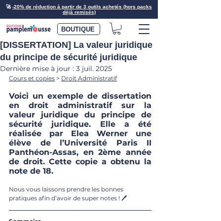
🚀
-20% de réduction à partir de 3 outils achetés (hors packs
déjà remisés)
BOUTIQUE
[DISSERTATION] La valeur juridique
du principe de sécurité juridique
Dernière mise à jour :
3 juil. 2025
Cours et copies
 > 
Droit Administratif
Voici un exemple de dissertation 
en droit administratif sur la 
valeur juridique du principe de 
sécurité juridique. Elle a été 
réalisée par Elea Werner une 
élève de l’Université Paris II 
Panthéon-Assas, en 2ème année 
de droit. Cette copie a obtenu la 
note de 18.
Nous vous laissons prendre les bonnes 
pratiques afin d’avoir de super notes ! 🖊️ 