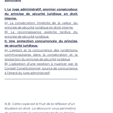
Sommaire
I. Le juge administratif, premier consécrateur 
du principe de sécurité juridique en droit 
interne.
A) La consécration implicite de la valeur du 
principe de sécurité juridique en droit interne.
B) La reconnaissance explicite tardive du 
principe de sécurité juridique.
II. Une protection concurrencée du principe 
de sécurité juridique.
A) L’apport et la concurrence des juridictions 
communautaires dans la consécration et la 
protection du principe de sécurité juridique
B) L’adoption d’une position à nuancer par le 
Conseil Constitutionnel, source de concurrence 
à l’égard du juge administratif
N.B.: Cette copie est le fruit de la réflexion d’un 
étudiant en droit. La découvrir vous permettra 
de comprendre le raisonnement de ce dernier, 