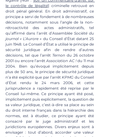
légalité [Ndlr : 
Voir un commentaire d'arrêt sur 
le contrôle de légalité]
 criminelle retrouvé en 
droit pénal général. En droit administratif, ce 
principe a servi de fondement à de nombreuses 
décisions, notamment sous l’angle de la non-
rétroactivité des actes administratifs, tel 
qu’affirmé dans l’arrêt d’Assemblée 
Société du 
journal « L’Aurore »
 du Conseil d’État datant 25 
juin 1948. Le Conseil d’État a utilisé le principe de 
sécurité juridique afin de rendre d’autres 
décisions, tel que l’arrêt 
Ternon 
du 26 octobre 
2001 ou encore l’arrêt 
Association AC !
 du 11 mai 
2004. Bien qu’évoqué implicitement depuis 
plus de 50 ans, le principe de sécurité juridique 
n’a été explicité que par l’arrêt 
KPMG 
du Conseil 
d’État rendu le 24 mars 2006, et cette 
jurisprudence a rapidement été reprise par le 
Conseil lui-même. Ce principe ayant été posé, 
implicitement puis explicitement, la question de 
sa valeur juridique, c’est-à-dire sa place au sein 
du droit interne français dans la hiérarchie des 
normes, est à étudier, ce principe ayant été 
consacré par le juge administratif et les 
juridictions européennes. Divers enjeux sont à 
envisager : tout d’abord, accorder une valeur 