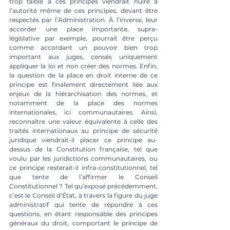
trop faible à ces principes viendrait nuire à 
l’autorité même de ces principes, devant être 
respectés par l’Administration. À l’inverse, leur 
accorder une place importante, supra-
législative par exemple, pourrait être perçu 
comme accordant un pouvoir bien trop 
important aux juges, censés uniquement 
appliquer la loi et non créer des normes. Enfin, 
la question de la place en droit interne de ce 
principe est finalement directement liée aux 
enjeux de la hiérarchisation des normes, et 
notamment de la place des normes 
internationales, ici communautaires. Ainsi, 
reconnaître une valeur équivalente à celle des 
traités internationaux au principe de sécurité 
juridique viendrait-il placer ce principe au-
dessus de la Constitution française, tel que 
voulu par les juridictions communautaires, ou 
ce principe resterait-il infra-constitutionnel, tel 
que tente de l’affirmer le Conseil 
Constitutionnel ? Tel qu’exposé précédemment, 
c’est le Conseil d’État, à travers la figure du juge 
administratif qui tente de répondre à ces 
questions, en étant responsable des principes 
généraux du droit, comportant le principe de 