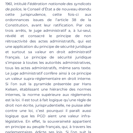
1961, intitulé 
Fédération nationale des syndicats 
de police
, le Conseil d’État a de nouveau étendu 
cette jurisprudence, cette fois-ci aux 
ordonnances issues de l’article 38 de la 
Constitution, avant leur ratification. Par ces 
trois arrêts, le juge administratif a, à lui-seul, 
révélé et consacré le principe de non 
rétroactivité des actes administratifs, qui est 
une application du principe de sécurité juridique 
et surtout sa valeur en droit administratif 
français. Le principe de sécurité juridique 
s’impose à toutes les autorités administratives, 
tous les actes administratifs, même sans texte.  
Le juge administratif confère ainsi à ce principe 
un valeur supra-réglementaire en droit interne. 
Si l’on suit la pyramide présentée par Hans 
Kelsen, établissant une hiérarchie des normes 
internes, la norme supérieure aux règlements 
est la loi. Il est tout à fait logique qu’une règle de 
droit non écrite, jurisprudentielle, ne puisse aller 
contre une loi, c’est pourquoi il paraît aussi 
logique que les PGD aient une valeur infra-
législative. En effet, la souveraineté appartient 
en principe au peuple français, qui, à travers les 
parlementaires, édicte ses lois. Si l’on suit la 