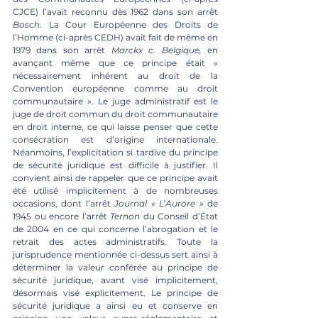
CJCE) l’avait reconnu dès 1962 dans son arrêt 
Bosch
. La Cour Européenne des Droits de 
l’Homme (ci-après CEDH) avait fait de même en 
1979 dans son arrêt 
Marckx c. Belgique, 
en 
avançant même que ce principe était « 
nécessairement inhérent au droit de la 
Convention européenne comme au droit 
communautaire ». Le juge administratif est le 
juge de droit commun du droit communautaire 
en droit interne, ce qui laisse penser que cette 
consécration est d’origine internationale. 
Néanmoins, l’explicitation si tardive du principe 
de sécurité juridique est difficile à justifier. Il 
convient ainsi de rappeler que ce principe avait 
été utilisé implicitement à de nombreuses 
occasions, dont l’arrêt 
Journal « L’Aurore »
 de 
1945 ou encore l’arrêt 
Ternon
 du Conseil d’État 
de 2004 en ce qui concerne l’abrogation et le 
retrait des actes administratifs. Toute la 
jurisprudence mentionnée ci-dessus sert ainsi à 
déterminer la valeur conférée au principe de 
sécurité juridique, avant visé implicitement, 
désormais visé explicitement. Le principe de 
sécurité juridique a ainsi eu et conserve en 