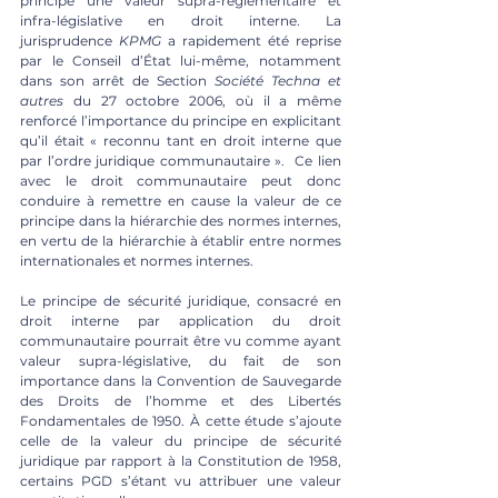
principe une valeur supra-réglementaire et 
infra-législative en droit interne. La 
jurisprudence 
KPMG
 a rapidement été reprise 
par le Conseil d’État lui-même, notamment 
dans son arrêt de Section 
Société Techna et 
autres
 du 27 octobre 2006, où il a même 
renforcé l’importance du principe en explicitant 
qu’il était « reconnu tant en droit interne que 
par l’ordre juridique communautaire ».  Ce lien 
avec le droit communautaire peut donc 
conduire à remettre en cause la valeur de ce 
principe dans la hiérarchie des normes internes, 
en vertu de la hiérarchie à établir entre normes 
internationales et normes internes. 
Le principe de sécurité juridique, consacré en 
droit interne par application du droit 
communautaire pourrait être vu comme ayant 
valeur supra-législative, du fait de son 
importance dans la Convention de Sauvegarde 
des Droits de l’homme et des Libertés 
Fondamentales de 1950. À cette étude s’ajoute 
celle de la valeur du principe de sécurité 
juridique par rapport à la Constitution de 1958, 
certains PGD s’étant vu attribuer une valeur 