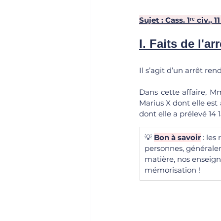
Sujet : Cass. 1ʳᵉ civ., 
I. Faits de l'arr
Il s’agit d’un arrêt re
Dans cette affaire, M
Marius X dont elle est 
dont elle a prélevé 14 1
💡 
Bon à savoir
 : le
personnes, généralem
matière, nos enseign
mémorisation !