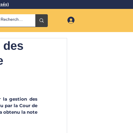
isés)
t des
e
 la gestion des 
u par la Cour de 
 a obtenu la note 