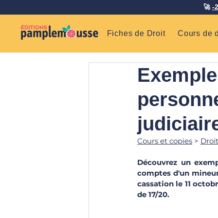
🚀
-
Fiches de Droit
Cours de d
Exemple 
personne
judiciair
Cours et copies
 > 
Droi
Découvrez un exempl
comptes d'un mineur p
cassation le 11 octobre
de 17/20.