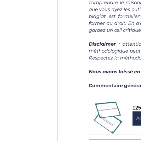
comprendre le raisonn
que vous ayez les outi
plagiat est formell
former au droit. En d’
gardez un œil critique 
Disclaimer
 : attenti
méthodologique peut v
Respectez la méthodol
Nous avons laissé en
Commentaire général d
125
A