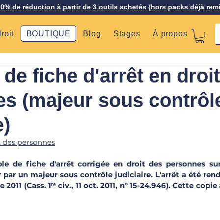
20% de réduction à partir de 3 outils achetés (hors packs déjà rem
roit
BOUTIQUE
Blog
Stages
À propos
de fiche d'arrêt en droi
s (majeur sous contrôl
e)
t des personnes
e de fiche d'arrêt corrigée en droit des personnes sur
ar un majeur sous contrôle judiciaire. L'arrêt a été rend
 2011 (Cass. 1ʳᵉ civ., 11 oct. 2011, n° 15-24.946). Cette copie