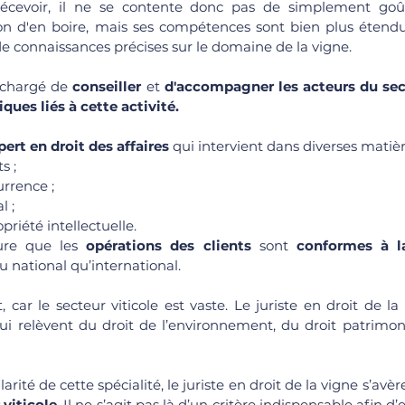
cevoir, il ne se contente donc pas de simplement goûter
on d'en boire, mais ses compétences sont bien plus étendue
 de connaissances précises sur le domaine de la vigne. 
 chargé de 
conseiller 
et
 d'accompagner les acteurs du sect
ques liés à cette activité. 
ert en droit des affaires
 qui intervient dans diverses matièr
s ; 
urrence ;
l ;
opriété intellectuelle. 
sure que les 
opérations des clients
 sont 
conformes à la
u national qu’international. 
, car le secteur viticole est vaste. Le juriste en droit de l
qui relèvent du droit de l’environnement, du droit patrimon
larité de cette spécialité, le juriste en droit de la vigne s’avè
viticole
. Il ne s’agit pas là d’un critère indispensable afin d’