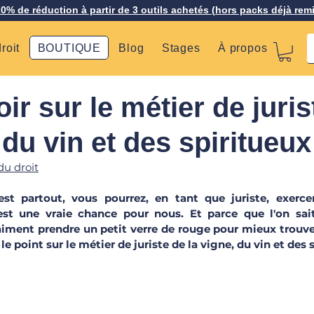
20% de réduction à partir de 3 outils achetés (hors packs déjà rem
roit
BOUTIQUE
Blog
Stages
À propos
ir sur le métier de juris
 du vin et des spiritueux
du droit
est partout, vous pourrez, en tant que juriste, exerce
’est une vraie chance pour nous. Et parce que l'on sai
aiment prendre un petit verre de rouge pour mieux trouver 
le point sur le métier de juriste de la vigne, du vin et des s