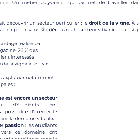
ients. Un métier polyvalent, qui permet de travailler d
it découvrir un secteur particulier : le 
droit de la vigne
. À 
l y en a parmi vous 🥂), découvrez le secteur vitivinicole ainsi
sondage réalisé par
gazine
, 26 % des 
ient intéressés 
e de la vigne et du vin.
 s’expliquer notamment 
pales : 
ne est encore un secteur 
d’étudiants ont 
 possibilité d’exercer le 
dans le domaine viticole.
r passion 
:
les étudiants 
 vers ce domaine ont 
forte appétence pour le 