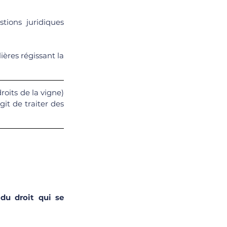
ions juridiques 
ères régissant la 
oits de la vigne) 
it de traiter des 
du droit qui se 