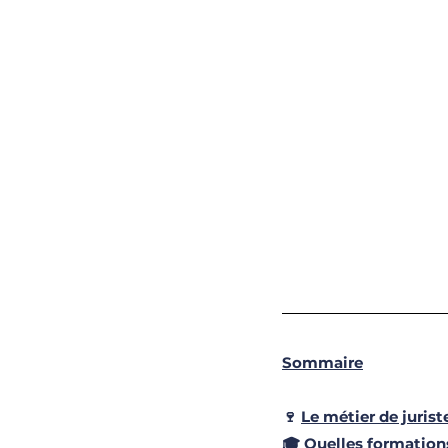
Sommaire
🍷 
Le métier de jurist
🎓 
Quelles formations