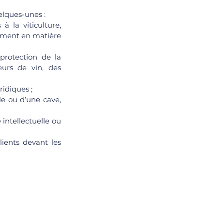
elques-unes :
à la viticulture, 
ement en matière 
rotection de la 
eurs de vin, des 
ridiques ;
le ou d’une cave, 
 intellectuelle ou 
ients devant les 