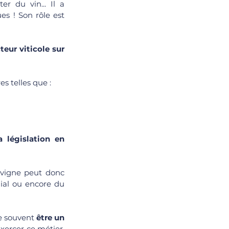
 du vin... Il a 
s ! Son rôle est 
eur viticole sur 
es telles que :
 législation en 
a vigne peut donc 
ial ou encore du 
re souvent 
être un 
exercer ce métier, 