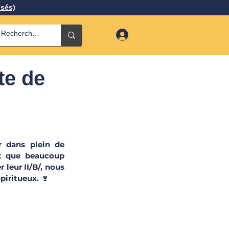
isés)
te de
r dans plein de 
t que beaucoup 
leur II/B/, nous 
piritueux. 🍷