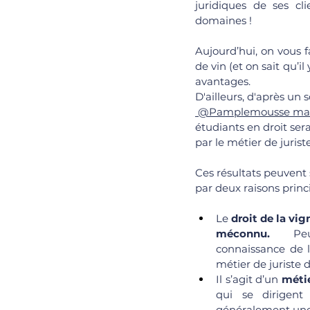
juridiques de ses cl
domaines !
Aujourd’hui, on vous fa
de vin (et on sait qu’i
avantages. 
D'ailleurs, d'après un 
 @Pamplemousse ma
étudiants en droit sera
par le métier de jurist
Ces résultats peuvent
par deux raisons princi
Le 
droit de la vig
méconnu.
 Peu 
connaissance de la
métier de juriste 
Il s’agit d’un 
métie
qui se dirigent
généralement une 