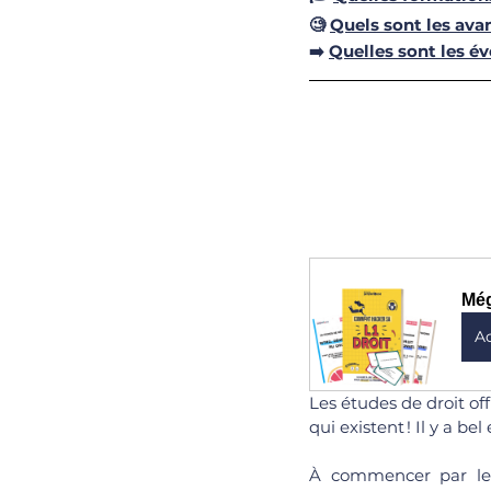
🧐 
Quels sont les ava
➡️ 
Quelles sont les é
Még
A
Les études de droit off
qui existent ! Il y a b
À commencer par le mé