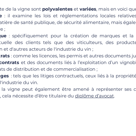
te de la vigne sont 
polyvalentes
 et 
variées
, mais en voici qu
e
 : il examine les lois et réglementations locales relatives 
ère de santé publique, de sécurité alimentaire, mais égal
e ;
que 
: spécifiquement pour la création de marques et la p
ctuelle des clients tels que des viticulteurs, des product
n et d'autres acteurs de l'industrie du vin ;
trats
 : comme les licences, les permis et autres documents ju
contrats
 et des documents liés à l’exploitation d’un vignob
s de distribution et de commercialisation ;
iges 
 : tels que les litiges contractuels, ceux liés à la propriété
'industrie du vin. 
e la vigne peut également être amené à représenter ses cl
cela nécessite d’être titulaire du 
diplôme d’avocat
.