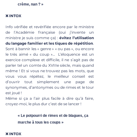
crème, nan ? »
❌ INTOX
Info vérifiée et revérifiée encore par le ministre 
de l’Académie française (oui j’invente un 
ministre je suis comme ça) : 
évitez l’utilisation 
du langage familier et les tiques de répétition
. 
Sont à bannir les « genre » « ou pas », ou encore 
le très aimé « du coup »…  L’éloquence est un 
exercice complexe et difficile, il ne s’agit pas de 
parler tel un comte du XVIIIe siècle, mais quand 
même ! Et si vous ne trouvez pas les mots, que 
vous vous répétez, le meilleur conseil est 
d’ouvrir tout simplement une page de 
synonymes, d’antonymes ou de rimes et le tour 
est joué !
Même si ça a l’air plus facile à dire qu’à faire, 
croyez-moi, le plus dur c’est de se lancer !
« Le potpourri de rimes et de blagues, ça 
marche à tous les coups »
❌ INTOX