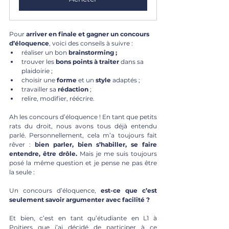
Pour 
arriver en finale et gagner un concours 
d’éloquence
, voici des conseils à suivre :  
réaliser un bon 
brainstorming ; 
trouver les 
bons points à traiter
 dans sa 
plaidoirie ;
choisir une 
forme
 et un 
style
 adaptés ;
travailler sa 
rédaction
 ;
relire, modifier, réécrire.
Ah les concours d’éloquence ! En tant que petits 
rats du droit, nous avons tous déjà entendu 
parlé. Personnellement, cela m’a toujours fait 
rêver : 
bien parler, bien s’habiller, se faire 
entendre, être drôle. 
Mais je me suis toujours 
posé la même question et je pense ne pas être 
la seule :
Un concours d’éloquence, 
est-ce que c’est 
seulement savoir argumenter avec facilité ?
Et bien, c’est en tant qu’étudiante en L1 à 
Poitiers que j’ai décidé de participer à ce 