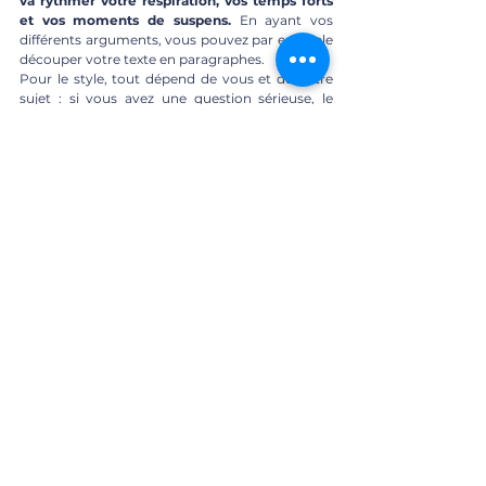
va rythmer votre respiration, vos temps forts 
et vos moments de suspens.
 En ayant vos 
différents arguments, vous pouvez par exemple 
découper votre texte en paragraphes.
Pour le style, tout dépend de vous et de votre 
sujet : si vous avez une question sérieuse, le 
fond devra être impeccable, mais avec des traits 
d’humour qui seront très appréciables. 
Inversement, un sujet de nature drôle devra 
être aussi ponctué par des jeux de mots, mais 
surtout devra être démontré avec des 
arguments solides, pour prouver au jury que 
même un sujet amusant peut soulever de vraies 
problématiques !