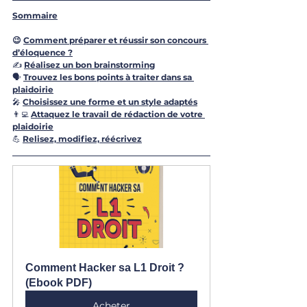
Sommaire
😉 
Comment préparer et réussir son concours 
d’éloquence ?
✍️ 
Réalisez un bon brainstorming
🗣 
Trouvez les bons points à traiter dans sa 
plaidoirie
🎤 
Choisissez une forme et un style adaptés
👨‍💻 
Attaquez le travail de rédaction de votre 
plaidoirie
💪 
Relisez, modifiez, réécrivez
Comment Hacker sa L1 Droit ? 
(Ebook PDF)
Acheter