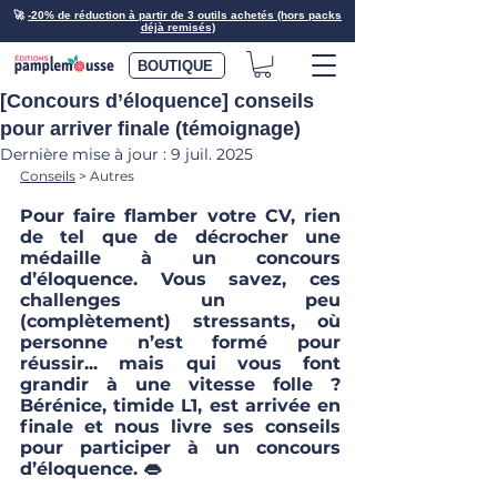
🚀
-20% de réduction à partir de 3 outils achetés (hors packs
déjà remisés)
BOUTIQUE
[Concours d’éloquence] conseils
pour arriver finale (témoignage)
Dernière mise à jour :
9 juil. 2025
Conseils
 > Autres
Pour faire flamber votre CV, rien 
de tel que de décrocher une 
médaille à un concours 
d’éloquence. Vous savez, ces 
challenges un peu 
(complètement) stressants, où 
personne n’est formé pour 
réussir... mais qui vous font 
grandir à une vitesse folle ? 
Bérénice, timide L1, est arrivée en 
finale et nous livre ses conseils 
pour participer à un concours 
d’éloquence. 👄