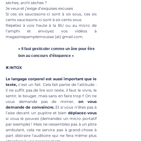
sèches, archi sèches ?
Je veux et j’exige d’exquises excuses
Si ces six saucissons-ci sont à six sous, ces six 
cents saucissons-ci sont à six cents sous
Répétez à voix haute à la BU ou au micro de 
l’amphi et envoyez vos vidéos à 
magazinepamplemousse (at) gmail.com.
« Il faut gesticuler comme un âne pour être 
bon au concours d’éloquence »
❌ INTOX
Le langage corporel est aussi important que le 
texte,
 c’est un fait. Cela fait partie de l’attitude : 
il ne suffit pas de lire son texte, il faut le vivre, le 
sentir, le bouger, mais sans en faire trop !! On ne 
vous demande pas de mimer, 
on vous 
demande de convaincre.
 Et si vous n’êtes pas à 
l’aise devant un pupitre et bien 
déplacez-vous
si vous le pouvez (demandez un micro portatif 
par exemple) ! Mais ne ressemblez pas à un pitre 
ambulant, cela ne servira pas à grand-chose à 
part distraire l’auditoire qui ne fera même plus 