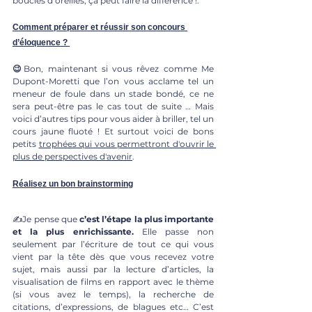
boucles d’oreilles, ça peut faire la différence !.
Comment préparer et réussir son concours 
d’éloquence ? 
😉
Bon, maintenant si vous rêvez comme Me 
Dupont-Moretti que l’on vous acclame tel un 
meneur de foule dans un stade bondé, ce ne 
sera peut-être pas le cas tout de suite … Mais 
voici d’autres tips pour vous aider à briller, tel un 
cours jaune fluoté ! Et surtout voici de bons 
petits 
trophées qui vous permettront d'ouvrir le 
plus de perspectives d'avenir
. 
Réalisez un bon brainstorming
✍️Je pense que 
c’est l’étape la plus importante 
et la plus enrichissante.
 Elle passe non 
seulement par l’écriture de tout ce qui vous 
vient par la tête dès que vous recevez votre 
sujet, mais aussi par la lecture d’articles, la 
visualisation de films en rapport avec le thème 
(si vous avez le temps), la recherche de 
citations, d’expressions, de blagues etc… C’est 