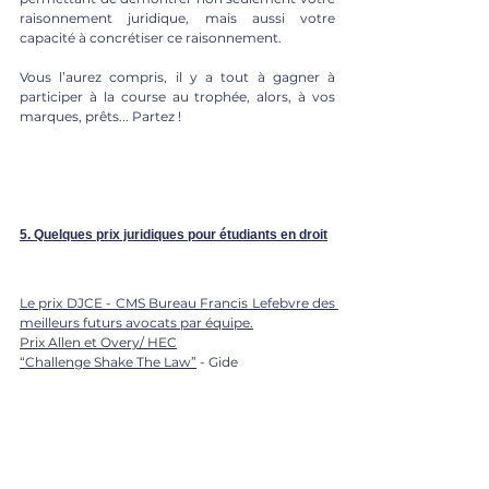
raisonnement juridique, mais aussi votre 
capacité à concrétiser ce raisonnement.
Vous l’aurez compris, il y a tout à gagner à 
participer à la course au trophée, alors, à vos 
marques, prêts... Partez !
5. Quelques prix juridiques pour étudiants en droit
Le prix DJCE - CMS Bureau Francis Lefebvre des 
meilleurs futurs avocats par équipe.
Prix Allen et Overy/ HEC
“Challenge Shake The Law”
 - Gide